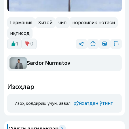
Германия
Хитой
чип
норозилик нотаси
иқтисод
1
0
Sardor Nurmatov
Изоҳлар
рўйхатдан ўтинг
Изоҳ қолдириш учун, аввал
Сўнгги янгиликлар