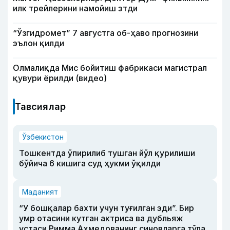
илк трейлерини намойиш этди
“Ўзгидромет” 7 августга об-ҳаво прогнозини
эълон қилди
Олмалиқда Мис бойитиш фабрикаси магистрал
қувури ёрилди (видео)
Тавсиялар
Ўзбекистон
Тошкентда ўпирилиб тушган йўл қурилиши
бўйича 6 кишига суд ҳукми ўқилди
Маданият
“У бошқалар бахти учун туғилган эди”. Бир
умр отасини кутган актриса ва дубльяж
устаси Римма Аҳмедованинг синовларга тўла