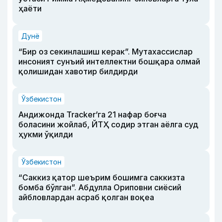
ҳаёти
Дунё
“Бир оз секинлашиш керак”. Мутахассислар
инсоният сунъий интеллектни бошқара олмай
қолишидан хавотир билдирди
Ўзбекистон
Андижонда Tracker’га 21 нафар боғча
боласини жойлаб, ЙТҲ содир этган аёлга суд
ҳукми ўқилди
Ўзбекистон
“Саккиз қатор шеърим бошимга саккизта
бомба бўлган”. Абдулла Ориповни сиёсий
айбловлардан асраб қолган воқеа