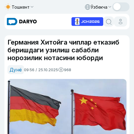
Тошкент
Ўзбекча
Германия Хитойга чиплар етказиб
беришдаги узилиш сабабли
норозилик нотасини юборди
Дунё
09:56 / 25.10.2025
968