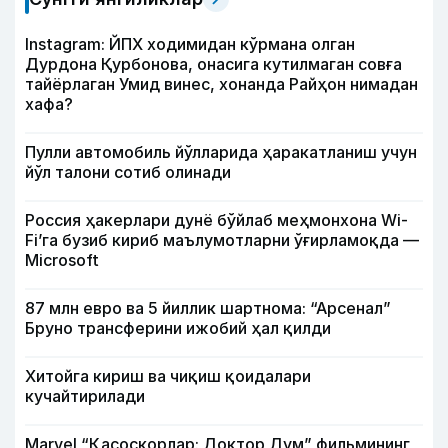
Instagram: ЙПХ ходимидан кўрмана олган
Дурдона Қурбонова, онасига кутилмаган совға
тайёрлаган Умид винес, хонанда Райҳон нимадан
хафа?
Пулли автомобиль йўлларида ҳаракатланиш учун
йўл талони сотиб олинади
Россия ҳакерлари дунё бўйлаб меҳмонхона Wi-
Fi’га бузиб кириб маълумотларни ўғирламоқда —
Microsoft
87 млн евро ва 5 йиллик шартнома: “Арсенал”
Бруно трансферини ижобий ҳал қилди
Хитойга кириш ва чиқиш қоидалари
кучайтирилади
Marvel “Қасоскорлар: Доктор Дум” фильмининг