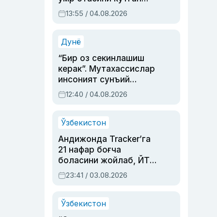
актриса ва дубльяж
13:55 / 04.08.2026
устаси Римма
Аҳмедованинг
синовларга тўла ҳаёти
Дунё
“Бир оз секинлашиш
керак”. Мутахассислар
инсоният сунъий
интеллектни бошқара
12:40 / 04.08.2026
олмай қолишидан
хавотир билдирди
Ўзбекистон
Андижонда Tracker’га
21 нафар боғча
боласини жойлаб, ЙТҲ
содир этган аёлга суд
23:41 / 03.08.2026
ҳукми ўқилди
Ўзбекистон