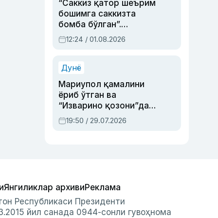
“Саккиз қатор шеърим
бошимга саккизта
бомба бўлган”.
Абдулла Ориповни
12:24 / 01.08.2026
сиёсий айбловлардан
асраб қолган воқеа
Дунё
Мариупол қамалини
ёриб ўтган ва
“Изварино қозони”дан
чиққан қаҳрамон —
19:50 / 29.07.2026
Украина армияси бош
қўмондони Драпатий
ҳақида
и
Янгиликлар архиви
Реклама
стон Республикаси Президенти
3.2015 йил санада 0944-сонли гувоҳнома