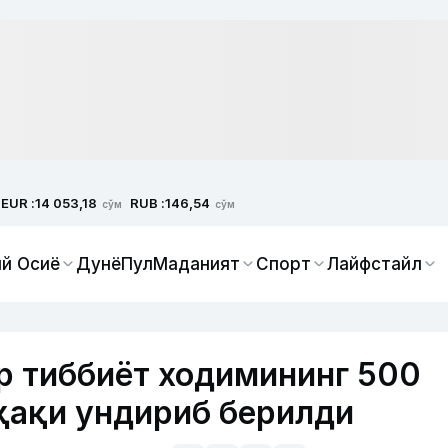
EUR :
RUB :
14 053,18
146,54
сўм
сўм
й Осиё
Дунё
Пул
Маданият
Спорт
Лайфстайл
р тиббиёт ходимининг 500
ҳақи ундириб берилди