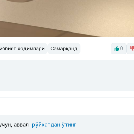
иббиёт ходимлари
Самарқанд
0
учун, аввал
рўйхатдан ўтинг