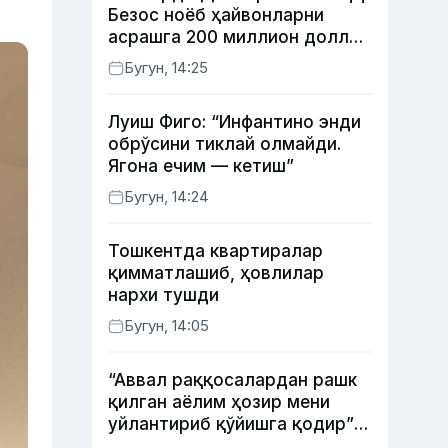
Безос ноёб ҳайвонларни
асрашга 200 миллион доллар
ажратди
Бугун, 14:25
Луиш Фиго: “Инфантино энди
обрўсини тиклай олмайди.
Ягона ечим — кетиш”
Бугун, 14:24
Тошкентда квартиралар
қимматлашиб, ҳовлилар
нархи тушди
Бугун, 14:05
“Аввал раққосалардан рашк
қилган аёлим ҳозир мени
уйлантириб қўйишга қодир”
— Анвар Собиров давлат