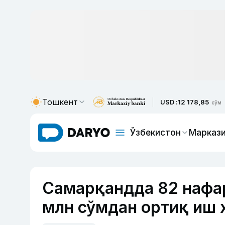
Тошкент
USD :
12 178,85
сўм
Ўзбекистон
Маркази
Самарқандда 82 нафа
млн сўмдан ортиқ иш 