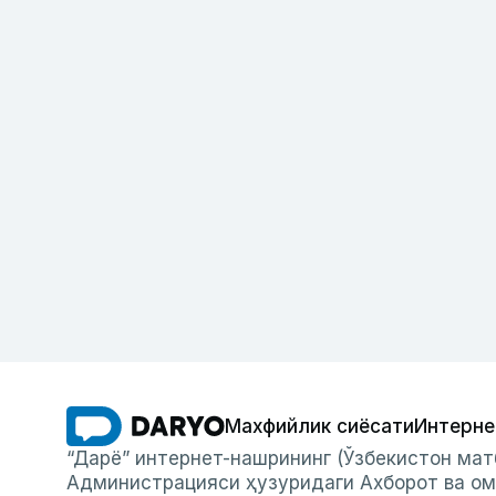
Махфийлик сиёсати
Интерне
“Дарё” интернет-нашрининг (Ўзбекистон мат
Администрацияси ҳузуридаги Ахборот ва ом