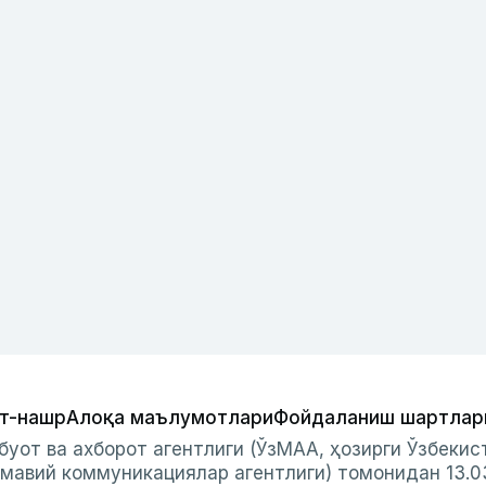
т-нашр
Алоқа маълумотлари
Фойдаланиш шартлар
буот ва ахборот агентлиги (ЎзМАА, ҳозирги Ўзбеки
мавий коммуникациялар агентлиги) томонидан 13.0