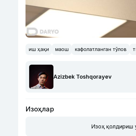
иш ҳақи
маош
кафолатланган тўлов
т
Azizbek Toshqorayev
Изоҳлар
Изоҳ қолдириш 