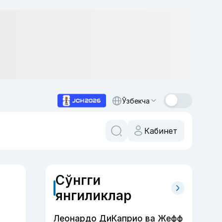
Ўзбекча
Кабинет
Сўнгги
янгиликлар
Леонардо ДиКаприо ва Жефф