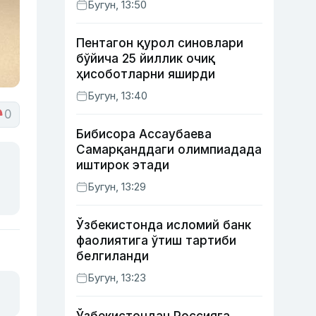
Бугун, 13:50
ишидаги фаолияти ва ўғил
тарбиясидаги хатоси ҳақида
Пентагон қурол синовлари
гапирди
бўйича 25 йиллик очиқ
ҳисоботларни яширди
Бугун, 13:40
0
Бибисора Ассаубаева
Самарқанддаги олимпиадада
иштирок этади
Бугун, 13:29
Ўзбекистонда исломий банк
фаолиятига ўтиш тартиби
белгиланди
Бугун, 13:23