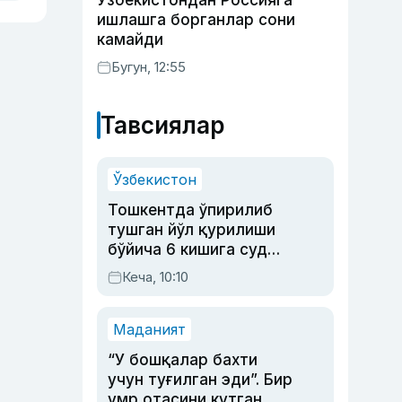
Ўзбекистондан Россияга
ишлашга борганлар сони
камайди
Бугун, 12:55
Тавсиялар
Ўзбекистон
Тошкентда ўпирилиб
тушган йўл қурилиши
бўйича 6 кишига суд
ҳукми ўқилди
Кеча, 10:10
Маданият
“У бошқалар бахти
учун туғилган эди”. Бир
умр отасини кутган