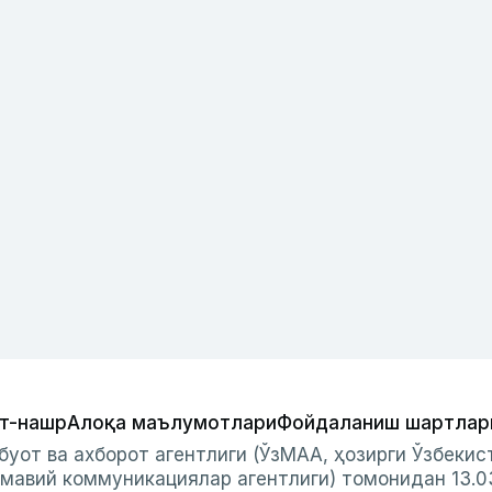
т-нашр
Алоқа маълумотлари
Фойдаланиш шартлар
буот ва ахборот агентлиги (ЎзМАА, ҳозирги Ўзбеки
мавий коммуникациялар агентлиги) томонидан 13.0