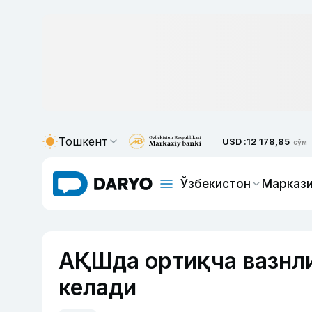
Тошкент
USD :
12 178,85
сўм
Ўзбекистон
Маркази
АҚШда ортиқча вазнли
келади