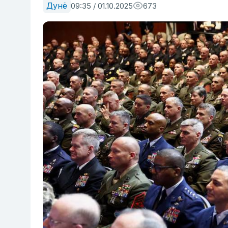
Дунё
09:35 / 01.10.2025
673