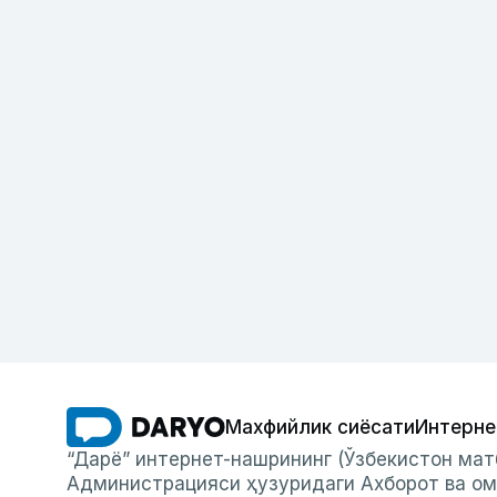
Махфийлик сиёсати
Интерне
“Дарё” интернет-нашрининг (Ўзбекистон мат
Администрацияси ҳузуридаги Ахборот ва ом