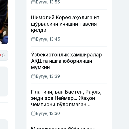
Бугун, 13:55
Жаҳонгир Отажонов
Шимолий Корея аҳолига ит
шўрвасини ичишни тавсия
қилди
Бугун, 13:45
Ўзбекистонлик ҳамширалар
0
АҚШга ишга юборилиши
мумкин
Бугун, 13:39
Платини, ван Бастен, Рауль,
энди эса Неймар... Жаҳон
чемпиони бўлолмаган
суперюлдузлар
Бугун, 13:30