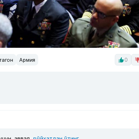
тагон
Армия
0
учун, аввал
рўйхатдан ўтинг