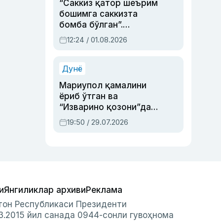
“Саккиз қатор шеърим
бошимга саккизта
бомба бўлган”.
Абдулла Ориповни
12:24 / 01.08.2026
сиёсий айбловлардан
асраб қолган воқеа
Дунё
Мариупол қамалини
ёриб ўтган ва
“Изварино қозони”дан
чиққан қаҳрамон —
19:50 / 29.07.2026
Украина армияси бош
қўмондони Драпатий
ҳақида
и
Янгиликлар архиви
Реклама
стон Республикаси Президенти
3.2015 йил санада 0944-сонли гувоҳнома