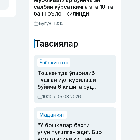
Мурожаатлар бўйича энг
салбий кўрсаткичга эга 10 та
банк эълон қилинди
Бугун, 13:15
Тавсиялар
Ўзбекистон
Тошкентда ўпирилиб
тушган йўл қурилиши
бўйича 6 кишига суд
ҳукми ўқилди
10:10 / 05.08.2026
Маданият
“У бошқалар бахти
учун туғилган эди”. Бир
умр отасини кутган