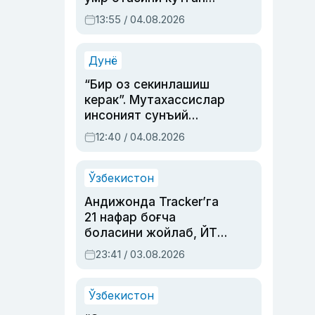
актриса ва дубльяж
13:55 / 04.08.2026
устаси Римма
Аҳмедованинг
синовларга тўла ҳаёти
Дунё
“Бир оз секинлашиш
керак”. Мутахассислар
инсоният сунъий
интеллектни бошқара
12:40 / 04.08.2026
олмай қолишидан
хавотир билдирди
Ўзбекистон
Андижонда Tracker’га
21 нафар боғча
боласини жойлаб, ЙТҲ
содир этган аёлга суд
23:41 / 03.08.2026
ҳукми ўқилди
Ўзбекистон