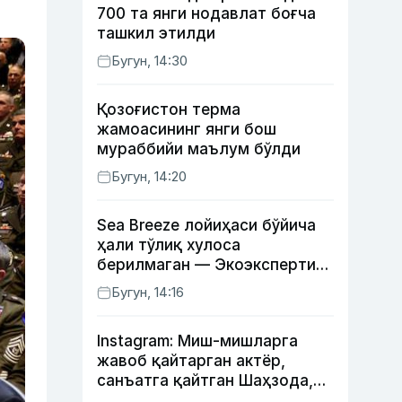
700 та янги нодавлат боғча
ташкил этилди
Бугун, 14:30
Қозоғистон терма
жамоасининг янги бош
мураббийи маълум бўлди
Бугун, 14:20
Sea Breeze лойиҳаси бўйича
ҳали тўлиқ хулоса
берилмаган — Экоэкспертиза
маркази
Бугун, 14:16
Instagram: Миш-мишларга
жавоб қайтарган актёр,
санъатга қайтган Шаҳзода,
йўлга асфалт ётқизган