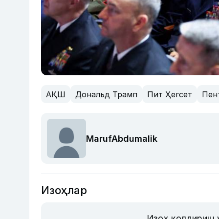
АҚШ
Дональд Трамп
Пит Ҳегсет
Пен
MarufAbdumalik
Изоҳлар
Изоҳ қолдириш 