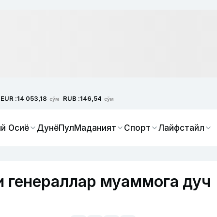
EUR :
RUB :
14 053,18
146,54
сўм
сўм
й Осиё
Дунё
Пул
Маданият
Спорт
Лайфстайл
 генераллар муаммога дуч