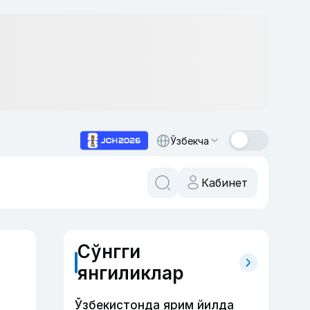
Ўзбекча
Кабинет
Сўнгги
янгиликлар
Ўзбекистонда ярим йилда