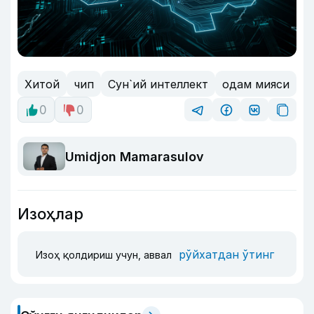
Хитой
чип
Сун`ий интеллект
одам мияси
0
0
Umidjon Mamarasulov
Изоҳлар
рўйхатдан ўтинг
Изоҳ қолдириш учун, аввал