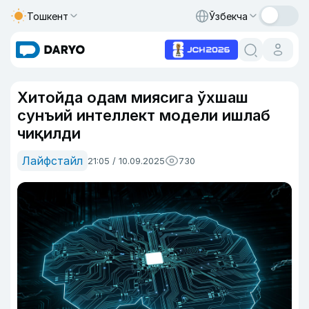
Тошкент
Ўзбекча
Хитойда одам миясига ўхшаш
сунъий интеллект модели ишлаб
чиқилди
Лайфстайл
21:05 / 10.09.2025
730