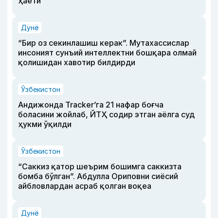
ҳаёти
Дунё
“Бир оз секинлашиш керак”. Мутахассислар
инсоният сунъий интеллектни бошқара олмай
қолишидан хавотир билдирди
Ўзбекистон
Андижонда Tracker’га 21 нафар боғча
боласини жойлаб, ЙТҲ содир этган аёлга суд
ҳукми ўқилди
Ўзбекистон
“Саккиз қатор шеърим бошимга саккизта
бомба бўлган”. Абдулла Ориповни сиёсий
айбловлардан асраб қолган воқеа
Дунё