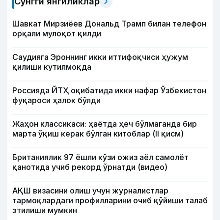
Сўнгги янгиликлар
Шавкат Мирзиёев Дональд Трамп билан телефон
орқали мулоқот қилди
Саудияга Эроннинг икки иттифоқчиси ҳужум
қилиши кутилмоқда
Россияда ЙТҲ оқибатида икки нафар Ўзбекистон
фуқароси ҳалок бўлди
Жаҳон классикаси: ҳаётда ҳеч бўлмаганда бир
марта ўқиш керак бўлган китоблар (II қисм)
Британиялик 97 ёшли кўзи ожиз аёл самолёт
қанотида учиб рекорд ўрнатди (видео)
АҚШ визасини олиш учун журналистлар
тармоқлардаги профилларини очиб қўйиши талаб
этилиши мумкин