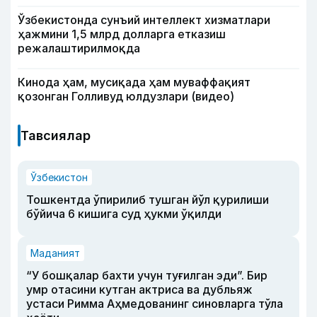
Ўзбекистонда сунъий интеллект хизматлари
ҳажмини 1,5 млрд долларга етказиш
режалаштирилмоқда
Кинода ҳам, мусиқада ҳам муваффақият
қозонган Голливуд юлдузлари (видео)
Тавсиялар
Ўзбекистон
Тошкентда ўпирилиб тушган йўл қурилиши
бўйича 6 кишига суд ҳукми ўқилди
Маданият
“У бошқалар бахти учун туғилган эди”. Бир
умр отасини кутган актриса ва дубльяж
устаси Римма Аҳмедованинг синовларга тўла