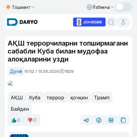
Тошкент
Ўзбекча
АҚШ террорчиларни топширмагани
сабабли Куба билан мудофаа
алоқаларини узди
Дунё
15:52 / 15.05.2025
1829
АҚШ
Куба
террор
қочқин
Трамп
Байден
0
0