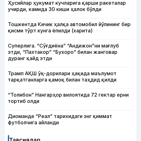
Ҳусийлар ҳукумат кучларига қарши ракеталар
учирди, камида 30 киши ҳалок бўлди
Тошкентда Кичик ҳалқа автомобил йўлининг бир
қисми тўрт кунга ёпилди (харита)
Суперлига. “Сўғдиёна” “Андижон”ни мағлуб
этди, “Пахтакор” “Бухоро” билан жанговар
дуранг қайд этди
Трамп АҚШ ўқ-дорилари ҳақида маълумот
тарқатганларга қамоқ билан таҳдид қилди
“Толибон” Нангарҳор вилоятида 72 гектар ерни
тортиб олди
Диоманде “Реал” тарихидаги энг қиммат
футболчига айланди
Тавсиялар