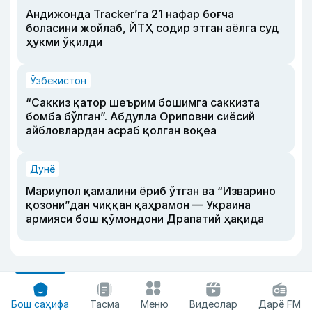
Андижонда Tracker’га 21 нафар боғча
боласини жойлаб, ЙТҲ содир этган аёлга суд
ҳукми ўқилди
Ўзбекистон
“Саккиз қатор шеърим бошимга саккизта
бомба бўлган”. Абдулла Ориповни сиёсий
айбловлардан асраб қолган воқеа
Дунё
Мариупол қамалини ёриб ўтган ва “Изварино
қозони”дан чиққан қаҳрамон — Украина
армияси бош қўмондони Драпатий ҳақида
Бош саҳифа
Тасма
Меню
Видеолар
Дарё FM