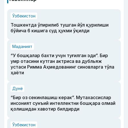
Ўзбекистон
Тошкентда ўпирилиб тушган йўл қурилиши
бўйича 6 кишига суд ҳукми ўқилди
Маданият
“У бошқалар бахти учун туғилган эди”. Бир
умр отасини кутган актриса ва дубльяж
устаси Римма Аҳмедованинг синовларга тўла
ҳаёти
Дунё
“Бир оз секинлашиш керак”. Мутахассислар
инсоният сунъий интеллектни бошқара олмай
қолишидан хавотир билдирди
Ўзбекистон