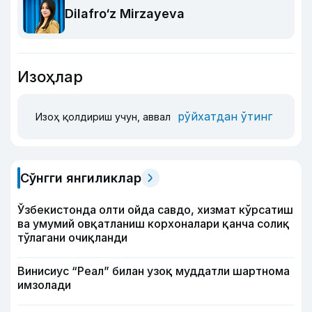
Dilafro‘z Mirzayeva
Изоҳлар
рўйхатдан ўтинг
Изоҳ қолдириш учун, аввал
Сўнгги янгиликлар
Ўзбекистонда олти ойда савдо, хизмат кўрсатиш
ва умумий овқатланиш корхоналари қанча солиқ
тўлагани очиқланди
Винисиус “Реал” билан узоқ муддатли шартнома
имзолади