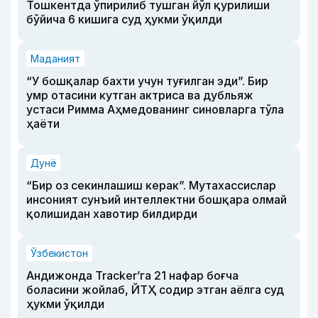
Тошкентда ўпирилиб тушган йўл қурилиши
бўйича 6 кишига суд ҳукми ўқилди
Маданият
“У бошқалар бахти учун туғилган эди”. Бир
умр отасини кутган актриса ва дубльяж
устаси Римма Аҳмедованинг синовларга тўла
ҳаёти
Дунё
“Бир оз секинлашиш керак”. Мутахассислар
инсоният сунъий интеллектни бошқара олмай
қолишидан хавотир билдирди
Ўзбекистон
Андижонда Tracker’га 21 нафар боғча
боласини жойлаб, ЙТҲ содир этган аёлга суд
ҳукми ўқилди