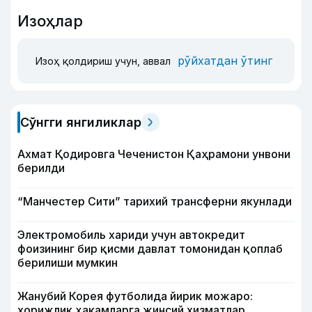
Изоҳлар
рўйхатдан ўтинг
Изоҳ қолдириш учун, аввал
Сўнгги янгиликлар
Ахмат Қодировга Чеченистон Қаҳрамони унвони
берилди
“Манчестер Сити” тарихий трансферни якунлади
Электромобиль хариди учун автокредит
фоизининг бир қисми давлат томонидан қоплаб
берилиши мумкин
Жанубий Корея футболида йирик можаро:
хорижлик ҳакамларга жинсий хизматлар