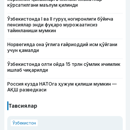
кўрсатилгани маълум қилинди
Ўзбекистонда I ва II гуруҳ ногиронлиги бўйича
пенсиялар энди фуқаро мурожаатисиз
тайинланиши мумкин
Норвегияда она ўғлига ғайриоддий исм қўйгани
учун қамалди
Ўзбекистонда олти ойда 15 трлн сўмлик ичимлик
ишлаб чиқарилди
Россия кузда НАТОга ҳужум қилиши мумкин —
АҚШ разведкаси
Тавсиялар
Ўзбекистон