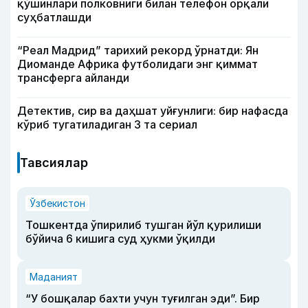
қўшинлари полковниги билан телефон орқали
суҳбатлашди
“Реал Мадрид” тарихий рекорд ўрнатди: Ян
Диоманде Африка футболидаги энг қиммат
трансферга айланди
Детектив, сир ва даҳшат уйғунлиги: бир нафасда
кўриб тугатиладиган 3 та сериал
Тавсиялар
Ўзбекистон
Тошкентда ўпирилиб тушган йўл қурилиши
бўйича 6 кишига суд ҳукми ўқилди
Маданият
“У бошқалар бахти учун туғилган эди”. Бир