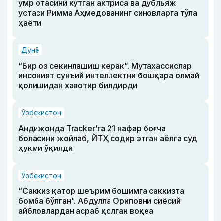
умр отасини кутган актриса ва дубльяж
устаси Римма Аҳмедованинг синовларга тўла
ҳаёти
Дунё
“Бир оз секинлашиш керак”. Мутахассислар
инсоният сунъий интеллектни бошқара олмай
қолишидан хавотир билдирди
Ўзбекистон
Андижонда Tracker’га 21 нафар боғча
боласини жойлаб, ЙТҲ содир этган аёлга суд
ҳукми ўқилди
Ўзбекистон
“Саккиз қатор шеърим бошимга саккизта
бомба бўлган”. Абдулла Ориповни сиёсий
айбловлардан асраб қолган воқеа