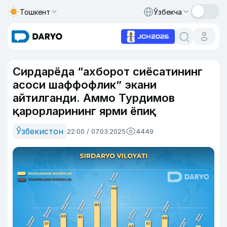
Тошкент
Ўзбекча
Сирдарёда “ахборот сиёсатининг
асоси шаффофлик” экани
айтилганди. Аммо Турдимов
қарорларининг ярми ёпиқ
Ўзбекистон
22:00 / 07.03.2025
4449