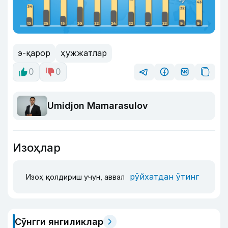
э-қарор
ҳужжатлар
0
0
Umidjon Mamarasulov
Изоҳлар
рўйхатдан ўтинг
Изоҳ қолдириш учун, аввал
Сўнгги янгиликлар