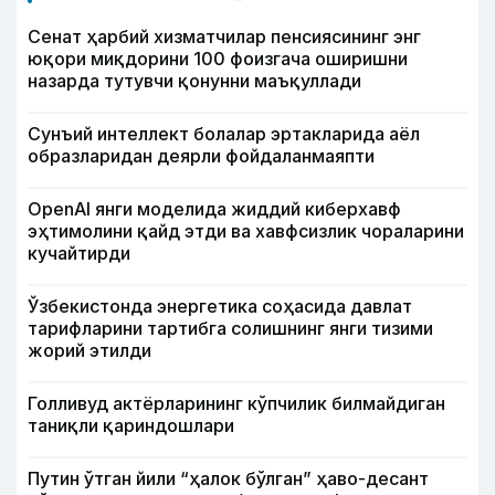
Сенат ҳарбий хизматчилар пенсиясининг энг
юқори миқдорини 100 фоизгача оширишни
назарда тутувчи қонунни маъқуллади
Сунъий интеллект болалар эртакларида аёл
образларидан деярли фойдаланмаяпти
OpenAI янги моделида жиддий киберхавф
эҳтимолини қайд этди ва хавфсизлик чораларини
кучайтирди
Ўзбекистонда энергетика соҳасида давлат
тарифларини тартибга солишнинг янги тизими
жорий этилди
Голливуд актёрларининг кўпчилик билмайдиган
таниқли қариндошлари
Путин ўтган йили “ҳалок бўлган” ҳаво-десант