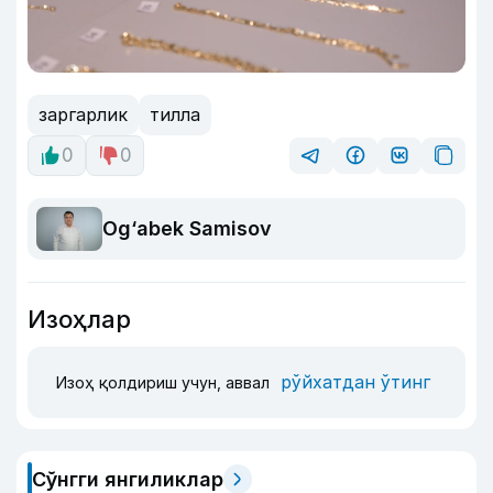
заргарлик
тилла
0
0
Og‘abek Samisov
Изоҳлар
рўйхатдан ўтинг
Изоҳ қолдириш учун, аввал
Сўнгги янгиликлар