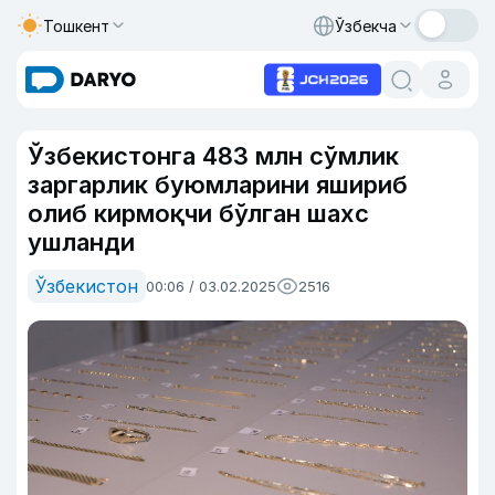
Тошкент
Ўзбекча
Ўзбекистонга 483 млн сўмлик
заргарлик буюмларини яшириб
олиб кирмоқчи бўлган шахс
ушланди
Ўзбекистон
00:06 / 03.02.2025
2516