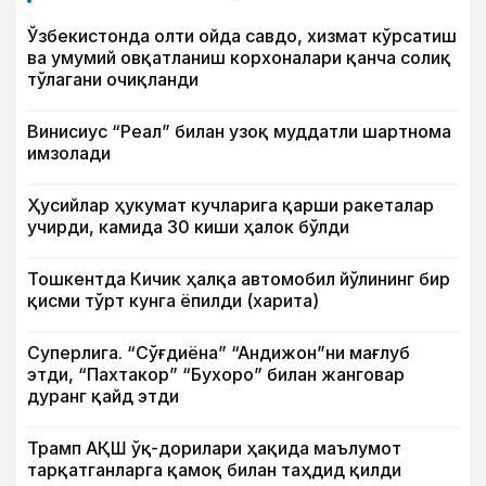
Ўзбекистонда олти ойда савдо, хизмат кўрсатиш
ва умумий овқатланиш корхоналари қанча солиқ
тўлагани очиқланди
Винисиус “Реал” билан узоқ муддатли шартнома
имзолади
Ҳусийлар ҳукумат кучларига қарши ракеталар
учирди, камида 30 киши ҳалок бўлди
Тошкентда Кичик ҳалқа автомобил йўлининг бир
қисми тўрт кунга ёпилди (харита)
Суперлига. “Сўғдиёна” “Андижон”ни мағлуб
этди, “Пахтакор” “Бухоро” билан жанговар
дуранг қайд этди
Трамп АҚШ ўқ-дорилари ҳақида маълумот
тарқатганларга қамоқ билан таҳдид қилди