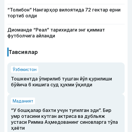
“Толибон” Нангарҳор вилоятида 72 гектар ерни
тортиб олди
Диоманде “Реал” тарихидаги энг қиммат
футболчига айланди
Тавсиялар
Ўзбекистон
Тошкентда ўпирилиб тушган йўл қурилиши
бўйича 6 кишига суд ҳукми ўқилди
Маданият
“У бошқалар бахти учун туғилган эди”. Бир
умр отасини кутган актриса ва дубльяж
устаси Римма Аҳмедованинг синовларга тўла
ҳаёти