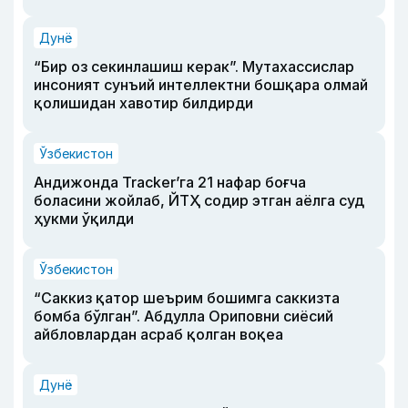
Дунё
“Бир оз секинлашиш керак”. Мутахассислар
инсоният сунъий интеллектни бошқара олмай
қолишидан хавотир билдирди
Ўзбекистон
Андижонда Tracker’га 21 нафар боғча
боласини жойлаб, ЙТҲ содир этган аёлга суд
ҳукми ўқилди
Ўзбекистон
“Саккиз қатор шеърим бошимга саккизта
бомба бўлган”. Абдулла Ориповни сиёсий
айбловлардан асраб қолган воқеа
Дунё