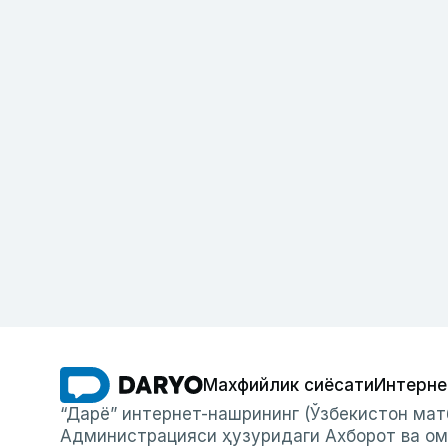
Махфийлик сиёсати
Интерне
“Дарё” интернет-нашрининг (Ўзбекистон мат
Администрацияси ҳузуридаги Ахборот ва ом