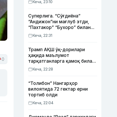
Кеча, 23:10
Суперлига. “Сўғдиёна”
“Андижон”ни мағлуб этди,
“Пахтакор” “Бухоро” билан
жанговар дуранг қайд этди
Кеча, 22:31
Трамп АҚШ ўқ-дорилари
ҳақида маълумот
0
тарқатганларга қамоқ билан
таҳдид қилди
Кеча, 22:28
“Толибон” Нангарҳор
вилоятида 72 гектар ерни
тортиб олди
Кеча, 22:04