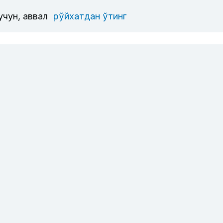
учун, аввал
рўйхатдан ўтинг