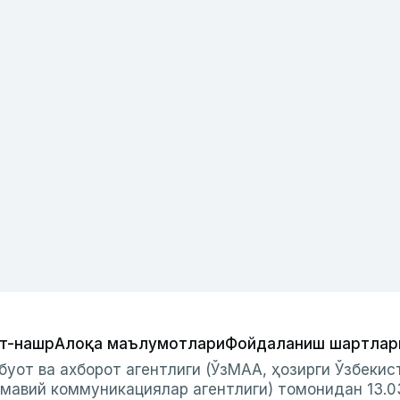
т-нашр
Алоқа маълумотлари
Фойдаланиш шартлар
буот ва ахборот агентлиги (ЎзМАА, ҳозирги Ўзбеки
мавий коммуникациялар агентлиги) томонидан 13.0