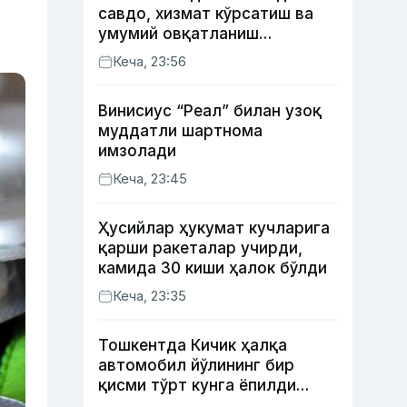
савдо, хизмат кўрсатиш ва
умумий овқатланиш
корхоналари қанча солиқ
Кеча, 23:56
тўлагани очиқланди
Винисиус “Реал” билан узоқ
муддатли шартнома
имзолади
Кеча, 23:45
Ҳусийлар ҳукумат кучларига
қарши ракеталар учирди,
камида 30 киши ҳалок бўлди
Кеча, 23:35
Тошкентда Кичик ҳалқа
автомобил йўлининг бир
қисми тўрт кунга ёпилди
(харита)