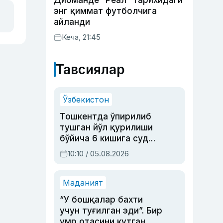
Диоманде “Реал” тарихидаги
энг қиммат футболчига
айланди
Кеча, 21:45
Тавсиялар
Ўзбекистон
Тошкентда ўпирилиб
тушган йўл қурилиши
бўйича 6 кишига суд
ҳукми ўқилди
10:10 / 05.08.2026
Маданият
“У бошқалар бахти
учун туғилган эди”. Бир
умр отасини кутган