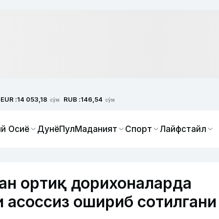
EUR :
RUB :
14 053,18
146,54
сўм
сўм
й Осиё
Дунё
Пул
Маданият
Спорт
Лайфстайл
ан ортиқ дорихоналарда
и асоссиз ошириб сотилгани