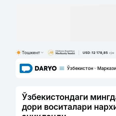
Тошкент
USD :
12 178,85
сўм
Ўзбекистон
Маркази
Ўзбекистондаги мингд
дори воситалари нарх