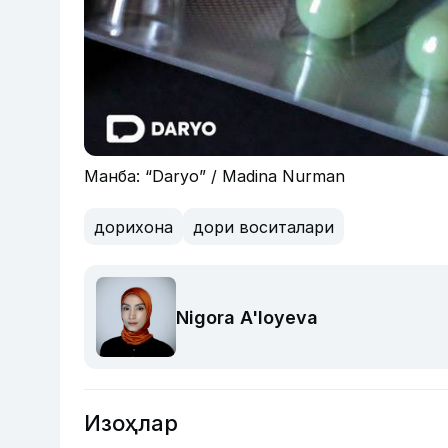
Манба: “Daryo” / Madina Nurman
дорихона
дори воситалари
Nigora A'loyeva
Изоҳлар