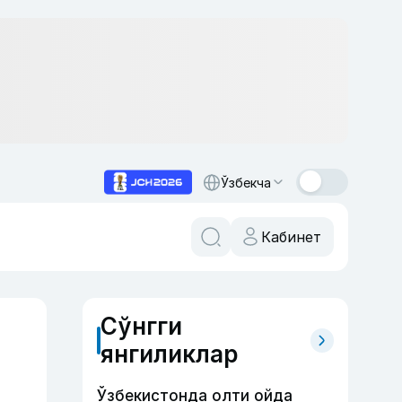
Ўзбекча
Кабинет
Сўнгги
янгиликлар
Ўзбекистонда олти ойда