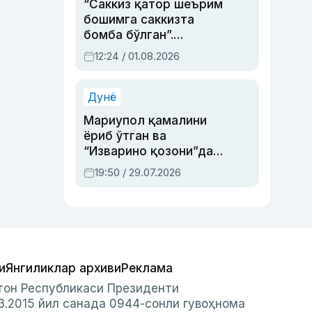
“Саккиз қатор шеърим
бошимга саккизта
бомба бўлган”.
Абдулла Ориповни
12:24 / 01.08.2026
сиёсий айбловлардан
асраб қолган воқеа
Дунё
Мариупол қамалини
ёриб ўтган ва
“Изварино қозони”дан
чиққан қаҳрамон —
19:50 / 29.07.2026
Украина армияси бош
қўмондони Драпатий
ҳақида
и
Янгиликлар архиви
Реклама
стон Республикаси Президенти
3.2015 йил санада 0944-сонли гувоҳнома