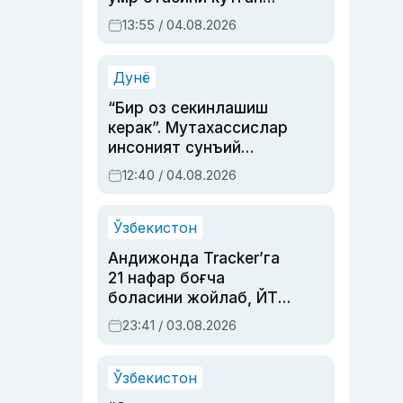
актриса ва дубльяж
13:55 / 04.08.2026
устаси Римма
Аҳмедованинг
синовларга тўла ҳаёти
Дунё
“Бир оз секинлашиш
керак”. Мутахассислар
инсоният сунъий
интеллектни бошқара
12:40 / 04.08.2026
олмай қолишидан
хавотир билдирди
Ўзбекистон
Андижонда Tracker’га
21 нафар боғча
боласини жойлаб, ЙТҲ
содир этган аёлга суд
23:41 / 03.08.2026
ҳукми ўқилди
Ўзбекистон