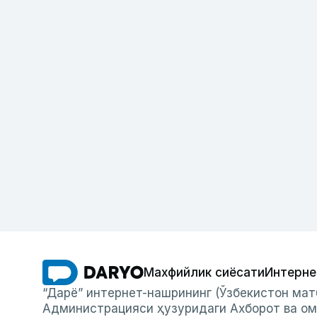
Махфийлик сиёсати
Интерне
“Дарё” интернет-нашрининг (Ўзбекистон мат
Администрацияси ҳузуридаги Ахборот ва ом