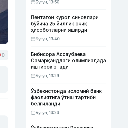
Бугун, 13:50
ишидаги фаолияти ва ўғил
тарбиясидаги хатоси ҳақида
Пентагон қурол синовлари
гапирди
бўйича 25 йиллик очиқ
ҳисоботларни яширди
Бугун, 13:40
Бибисора Ассаубаева
0
Самарқанддаги олимпиадада
иштирок этади
Бугун, 13:29
Ўзбекистонда исломий банк
фаолиятига ўтиш тартиби
белгиланди
Бугун, 13:23