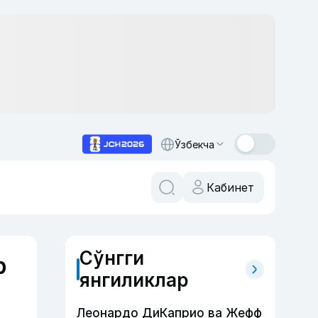
Ўзбекча
Кабинет
Сўнгги
р
янгиликлар
Леонардо ДиКаприо ва Жефф