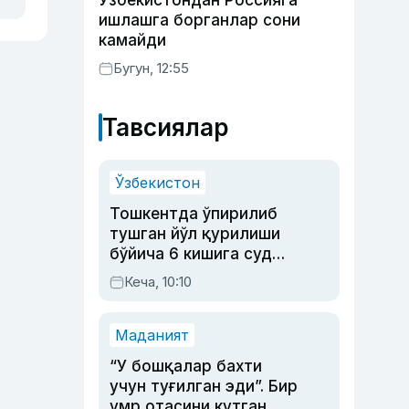
Ўзбекистондан Россияга
ишлашга борганлар сони
камайди
Бугун, 12:55
Тавсиялар
Ўзбекистон
Тошкентда ўпирилиб
тушган йўл қурилиши
бўйича 6 кишига суд
ҳукми ўқилди
Кеча, 10:10
Маданият
“У бошқалар бахти
учун туғилган эди”. Бир
умр отасини кутган