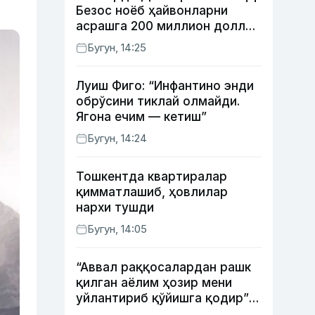
Безос ноёб ҳайвонларни
асрашга 200 миллион доллар
ажратди
Бугун, 14:25
Луиш Фиго: “Инфантино энди
обрўсини тиклай олмайди.
Ягона ечим — кетиш”
Бугун, 14:24
Тошкентда квартиралар
қимматлашиб, ҳовлилар
нархи тушди
Бугун, 14:05
“Аввал раққосалардан рашк
қилган аёлим ҳозир мени
уйлантириб қўйишга қодир”
— Анвар Собиров давлат