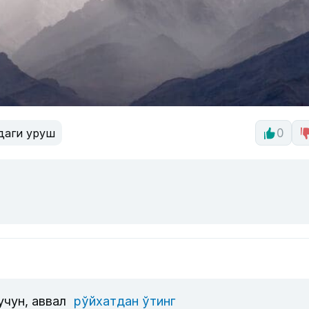
даги уруш
0
учун, аввал
рўйхатдан ўтинг