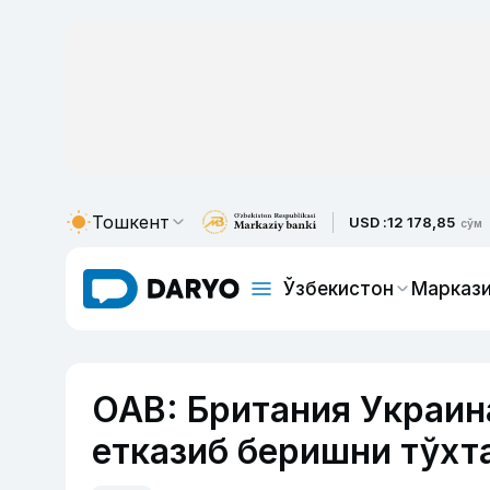
Тошкент
USD :
12 178,85
сўм
Ўзбекистон
Маркази
ОАВ: Британия Украин
етказиб беришни тўхт