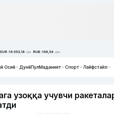
EUR :
RUB :
14 053,18
146,54
сўм
сўм
й Осиё
Дунё
Пул
Маданият
Спорт
Лайфстайл
ага узоққа учувчи ракетала
атди