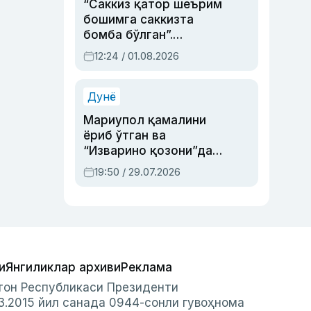
“Саккиз қатор шеърим
бошимга саккизта
бомба бўлган”.
Абдулла Ориповни
12:24 / 01.08.2026
сиёсий айбловлардан
асраб қолган воқеа
Дунё
Мариупол қамалини
ёриб ўтган ва
“Изварино қозони”дан
чиққан қаҳрамон —
19:50 / 29.07.2026
Украина армияси бош
қўмондони Драпатий
ҳақида
и
Янгиликлар архиви
Реклама
стон Республикаси Президенти
3.2015 йил санада 0944-сонли гувоҳнома