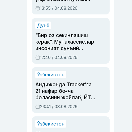
актриса ва дубльяж
13:55 / 04.08.2026
устаси Римма
Аҳмедованинг
синовларга тўла ҳаёти
Дунё
“Бир оз секинлашиш
керак”. Мутахассислар
инсоният сунъий
интеллектни бошқара
12:40 / 04.08.2026
олмай қолишидан
хавотир билдирди
Ўзбекистон
Андижонда Tracker’га
21 нафар боғча
боласини жойлаб, ЙТҲ
содир этган аёлга суд
23:41 / 03.08.2026
ҳукми ўқилди
Ўзбекистон