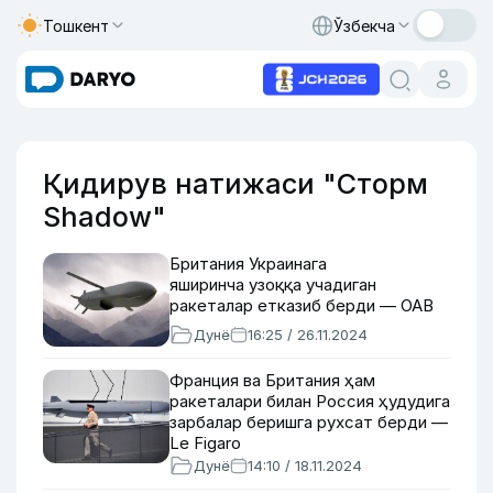
Тошкент
Ўзбекча
Қидирув натижаси "Сторм
Shadow"
Британия Украинага
яширинча узоққа учадиган
ракеталар етказиб берди — ОАВ
Дунё
16:25 / 26.11.2024
Франция ва Британия ҳам
ракеталари билан Россия ҳудудига
зарбалар беришга рухсат берди —
Le Figaro
Дунё
14:10 / 18.11.2024