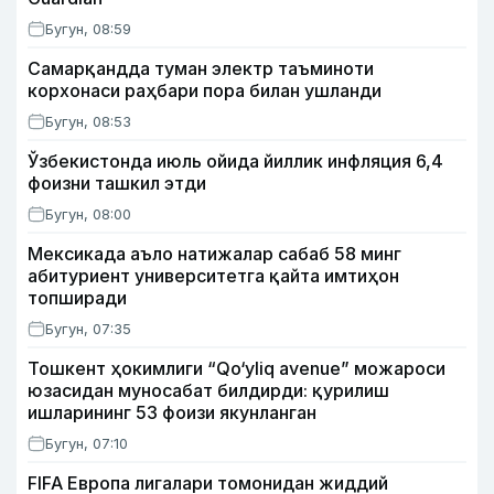
Бугун, 08:59
Самарқандда туман электр таъминоти
корхонаси раҳбари пора билан ушланди
Бугун, 08:53
Ўзбекистонда июль ойида йиллик инфляция 6,4
фоизни ташкил этди
Бугун, 08:00
Мексикада аъло натижалар сабаб 58 минг
абитуриент университетга қайта имтиҳон
топширади
Бугун, 07:35
Тошкент ҳокимлиги “Qo‘yliq avenue” можароси
юзасидан муносабат билдирди: қурилиш
ишларининг 53 фоизи якунланган
Бугун, 07:10
FIFA Европа лигалари томонидан жиддий