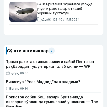
ОАВ: Британия Украинага узоққа
учувчи ракеталар етказиб
беришни тўхтатди
Дунё
23:40 / 17.11.2024
Сўнгги янгиликлар
Трамп ракета етишмовчилиги сабаб Пентагон
раҳбаридан тушунтириш талаб қилди — WP
Бугун, 09:30
Винисиус “Реал Мадрид”да қоладими?
Бугун, 09:14
Покистон собиқ бош вазири Британияда
қизларни зўрлашда гумонланиб ушланган — The
Guardian