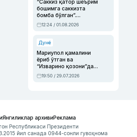
“Саккиз қатор шеърим
бошимга саккизта
бомба бўлган”.
Абдулла Ориповни
12:24 / 01.08.2026
сиёсий айбловлардан
асраб қолган воқеа
Дунё
Мариупол қамалини
ёриб ўтган ва
“Изварино қозони”дан
чиққан қаҳрамон —
19:50 / 29.07.2026
Украина армияси бош
қўмондони Драпатий
ҳақида
и
Янгиликлар архиви
Реклама
стон Республикаси Президенти
3.2015 йил санада 0944-сонли гувоҳнома