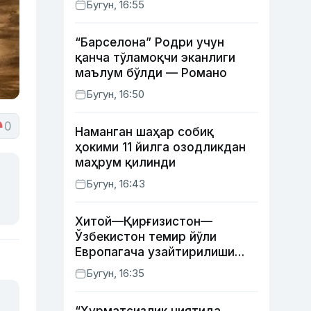
Бугун, 16:55
“Барселона” Родри учун
қанча тўламоқчи эканлиги
маълум бўлди — Романо
Бугун, 16:50
0
Наманган шаҳар собиқ
ҳокими 11 йилга озодликдан
маҳрум қилинди
Бугун, 16:43
Хитой—Қирғизистон—
Ўзбекистон темир йўли
Европагача узайтирилиши
мумкин
Бугун, 16:35