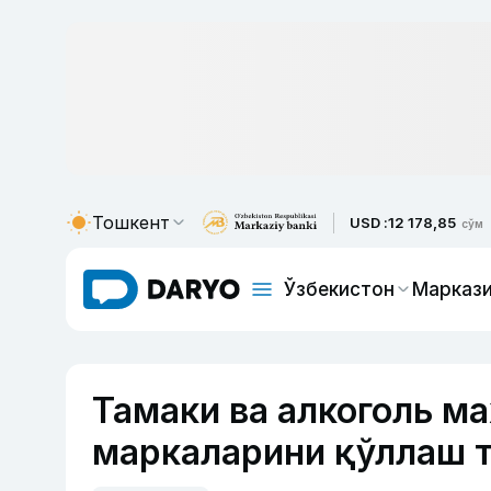
Тошкент
USD :
12 178,85
сўм
Ўзбекистон
Маркази
Тамаки ва алкоголь м
маркаларини қўллаш т