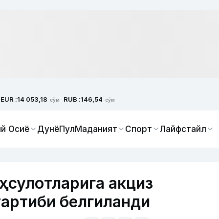
EUR :
RUB :
14 053,18
146,54
сўм
сўм
й Осиё
Дунё
Пул
Маданият
Спорт
Лайфстайл
аҳсулотларига акциз
артиби белгиланди