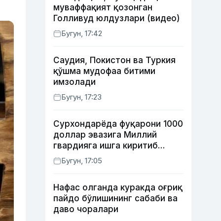
муваффақият қозонган
Голливуд юлдузлари (видео)
Бугун, 17:42
Саудия, Покистон ва Туркия
қўшма мудофаа битими
имзолади
Бугун, 17:23
Сурхондарёда фуқарони 1000
доллар эвазига Миллий
гвардияга ишга киритиб
қўймоқчи бўлган шахс
Бугун, 17:05
ушланди
Нафас олганда куракда оғриқ
пайдо бўлишининг сабаби ва
даво чоралари