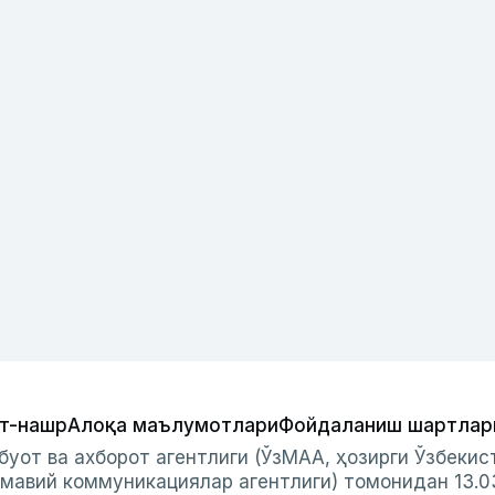
т-нашр
Алоқа маълумотлари
Фойдаланиш шартлар
буот ва ахборот агентлиги (ЎзМАА, ҳозирги Ўзбеки
мавий коммуникациялар агентлиги) томонидан 13.0