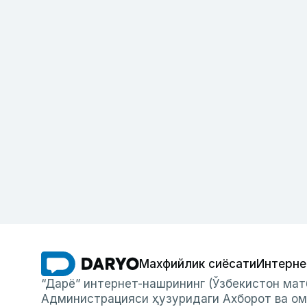
Махфийлик сиёсати
Интерне
“Дарё” интернет-нашрининг (Ўзбекистон мат
Администрацияси ҳузуридаги Ахборот ва ом