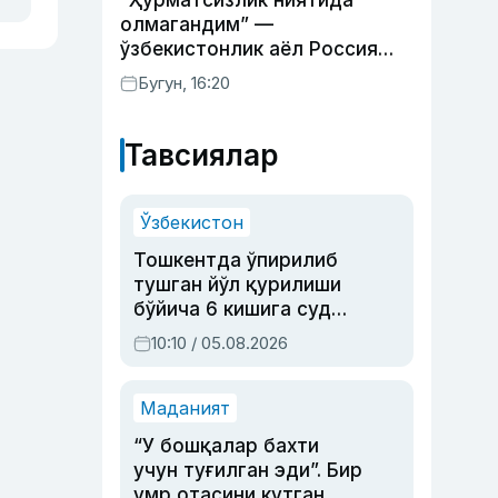
“Ҳурматсизлик ниятида
олмагандим” —
ўзбекистонлик аёл Россия
давлат рамзлари туширилган
Бугун, 16:20
пояндоз ҳақида
Тавсиялар
Ўзбекистон
Тошкентда ўпирилиб
тушган йўл қурилиши
бўйича 6 кишига суд
ҳукми ўқилди
10:10 / 05.08.2026
Маданият
“У бошқалар бахти
учун туғилган эди”. Бир
умр отасини кутган