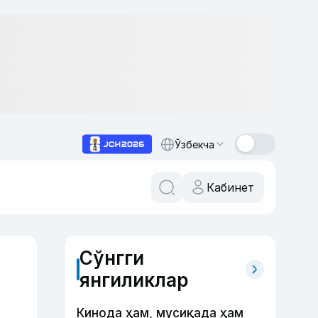
Ўзбекча
Кабинет
Сўнгги
янгиликлар
Кинода ҳам, мусиқада ҳам