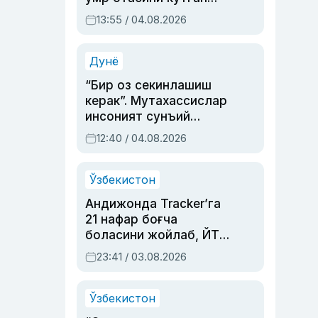
актриса ва дубльяж
13:55 / 04.08.2026
устаси Римма
Аҳмедованинг
синовларга тўла ҳаёти
Дунё
“Бир оз секинлашиш
керак”. Мутахассислар
инсоният сунъий
интеллектни бошқара
12:40 / 04.08.2026
олмай қолишидан
хавотир билдирди
Ўзбекистон
Андижонда Tracker’га
21 нафар боғча
боласини жойлаб, ЙТҲ
содир этган аёлга суд
23:41 / 03.08.2026
ҳукми ўқилди
Ўзбекистон