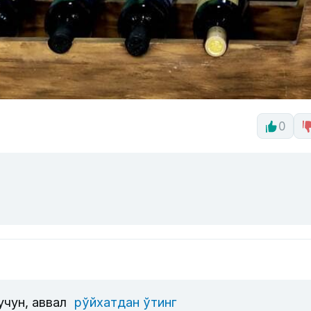
0
учун, аввал
рўйхатдан ўтинг