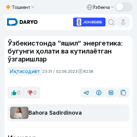
Тошкент
Ўзбекча
Ўзбекистонда “яшил” энергетика:
бугунги ҳолати ва кутилаётган
ўзгаришлар
Иқтисодиёт
23:31 / 02.06.2023
8238
0
0
Bahora Sadirdinova