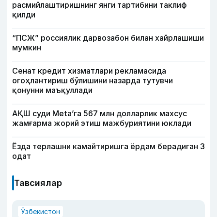
расмийлаштиришнинг янги тартибини таклиф
қилди
“ПСЖ” россиялик дарвозабон билан хайрлашиши
мумкин
Сенат кредит хизматлари рекламасида
огоҳлантириш бўлишини назарда тутувчи
қонунни маъқуллади
АҚШ суди Meta’га 567 млн долларлик махсус
жамғарма жорий этиш мажбуриятини юклади
Ёзда терлашни камайтиришга ёрдам берадиган 3
одат
Тавсиялар
Ўзбекистон