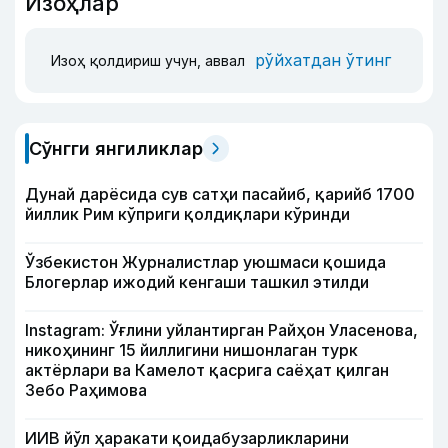
Изоҳлар
рўйхатдан ўтинг
Изоҳ қолдириш учун, аввал
Сўнгги янгиликлар
Дунай дарёсида сув сатҳи пасайиб, қарийб 1700
йиллик Рим кўприги қолдиқлари кўринди
Ўзбекистон Журналистлар уюшмаси қошида
Блогерлар ижодий кенгаши ташкил этилди
Instagram: Ўғлини уйлантирган Райҳон Уласенова,
никоҳининг 15 йиллигини нишонлаган турк
актёрлари ва Камелот қасрига саёҳат қилган
Зебо Раҳимова
ИИВ йўл ҳаракати қоидабузарликларини