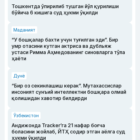
Тошкентда ўпирилиб тушган йўл қурилиши
бўйича 6 кишига суд ҳукми ўқилди
Маданият
“У бошқалар бахти учун туғилган эди”. Бир
умр отасини кутган актриса ва дубльяж
устаси Римма Аҳмедованинг синовларга тўла
ҳаёти
Дунё
“Бир оз секинлашиш керак”. Мутахассислар
инсоният сунъий интеллектни бошқара олмай
қолишидан хавотир билдирди
Ўзбекистон
Андижонда Tracker’га 21 нафар боғча
боласини жойлаб, ЙТҲ содир этган аёлга суд
ҳукми ўқилди