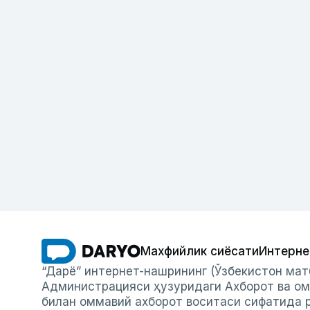
Махфийлик сиёсати
Интерне
“Дарё” интернет-нашрининг (Ўзбекистон мат
Администрацияси ҳузуридаги Ахборот ва ом
билан оммавий ахборот воситаси сифатида р