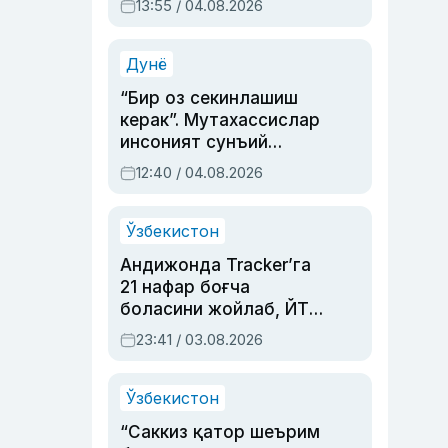
13:55 / 04.08.2026
устаси Римма
Аҳмедованинг
синовларга тўла ҳаёти
Дунё
“Бир оз секинлашиш
керак”. Мутахассислар
инсоният сунъий
интеллектни бошқара
12:40 / 04.08.2026
олмай қолишидан
хавотир билдирди
Ўзбекистон
Андижонда Tracker’га
21 нафар боғча
боласини жойлаб, ЙТҲ
содир этган аёлга суд
23:41 / 03.08.2026
ҳукми ўқилди
Ўзбекистон
“Саккиз қатор шеърим