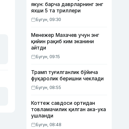
якун: барча даврларнинг энг
яхши 5 та триллери
Бугун, 09:30
Менежер Махачев учун энг
қийин рақиб ким эканини
айтди
Бугун, 09:15
Трамп туғилганлик бўйича
фуқаролик беришни чеклади
Бугун, 08:55
Коттеж савдоси ортидан
товламачилик қилган ака-ука
ушланди
Бугун, 08:48