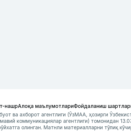
т-нашр
Алоқа маълумотлари
Фойдаланиш шартлар
буот ва ахборот агентлиги (ЎзМАА, ҳозирги Ўзбеки
мавий коммуникациялар агентлиги) томонидан 13.0
ўйхатга олинган. Матнли материалларни тўлиқ кўчи