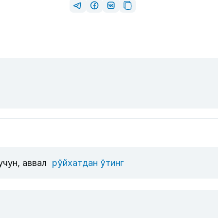
учун, аввал
рўйхатдан ўтинг