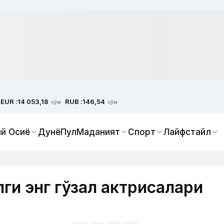
EUR :
RUB :
14 053,18
146,54
сўм
сўм
й Осиё
Дунё
Пул
Маданият
Спорт
Лайфстайл
ги энг гўзал актрисалари