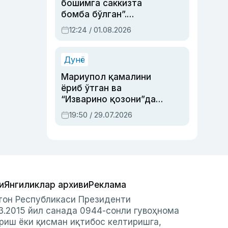
бошимга саккизта
бомба бўлган”.
Абдулла Ориповни
12:24 / 01.08.2026
сиёсий айбловлардан
асраб қолган воқеа
Дунё
Мариупол қамалини
ёриб ўтган ва
“Изварино қозони”дан
чиққан қаҳрамон —
19:50 / 29.07.2026
Украина армияси бош
қўмондони Драпатий
ҳақида
и
Янгиликлар архиви
Реклама
стон Республикаси Президенти
3.2015 йил санада 0944-сонли гувоҳнома
риш ёки қисман иқтибос келтиришга,