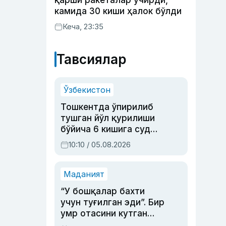
қарши ракеталар учирди,
камида 30 киши ҳалок бўлди
Кеча, 23:35
Тавсиялар
Ўзбекистон
Тошкентда ўпирилиб
тушган йўл қурилиши
бўйича 6 кишига суд
ҳукми ўқилди
10:10 / 05.08.2026
Маданият
“У бошқалар бахти
учун туғилган эди”. Бир
умр отасини кутган
актриса ва дубльяж