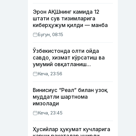
Эрон АҚШнинг камида 12
штати сув тизимларига
киберҳужум қилди — манба
Бугун, 08:15
Ўзбекистонда олти ойда
савдо, хизмат кўрсатиш ва
умумий овқатланиш
корхоналари қанча солиқ
Кеча, 23:56
тўлагани очиқланди
Винисиус “Реал” билан узоқ
муддатли шартнома
имзолади
Кеча, 23:45
Ҳусийлар ҳукумат кучларига