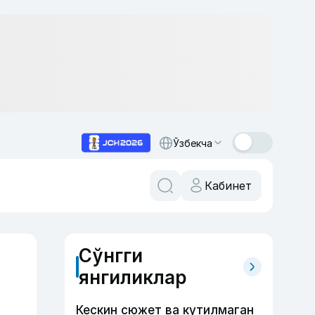
Ўзбекча
Кабинет
Сўнгги
янгиликлар
Кескин сюжет ва кутилмаган