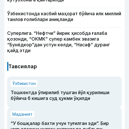
Ўзбекистонда касбий маҳорат бўйича илк миллий
танлов ғолиблари аниқланди
Суперлига. “Нефтчи” йирик ҳисобда ғалаба
қозонди, “ОКМК” супер камбек эвазига
“Бунёдкор”дан устун келди, “Насаф” дуранг
қайд этди
Тавсиялар
Ўзбекистон
Тошкентда ўпирилиб тушган йўл қурилиши
бўйича 6 кишига суд ҳукми ўқилди
Маданият
“У бошқалар бахти учун туғилган эди”. Бир
умр отасини кутган актриса ва дубльяж