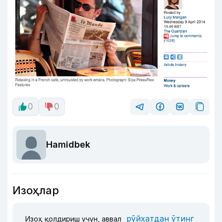
0
0
Hamidbek
Изоҳлар
рўйхатдан ўтинг
Изоҳ қолдириш учун, аввал