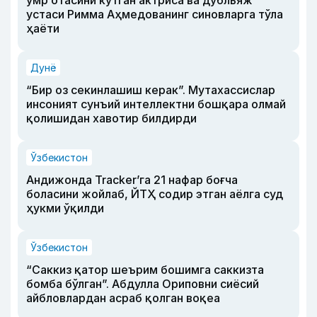
устаси Римма Аҳмедованинг синовларга тўла
ҳаёти
Дунё
“Бир оз секинлашиш керак”. Мутахассислар
инсоният сунъий интеллектни бошқара олмай
қолишидан хавотир билдирди
Ўзбекистон
Андижонда Tracker’га 21 нафар боғча
боласини жойлаб, ЙТҲ содир этган аёлга суд
ҳукми ўқилди
Ўзбекистон
“Саккиз қатор шеърим бошимга саккизта
бомба бўлган”. Абдулла Ориповни сиёсий
айбловлардан асраб қолган воқеа