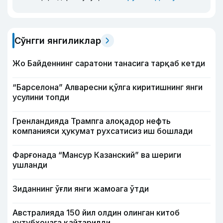
Сўнгги янгиликлар
Жо Байденнинг саратони танасига тарқаб кетди
“Барселона” Алваресни қўлга киритишнинг янги
усулини топди
Гренландияда Трампга алоқадор нефть
компанияси ҳукумат рухсатисиз иш бошлади
Фарғонада “Мансур Казанский” ва шериги
ушланди
Зиданнинг ўғли янги жамоага ўтди
Австралияда 150 йил олдин олинган китоб
кутубхонага қайтарилди