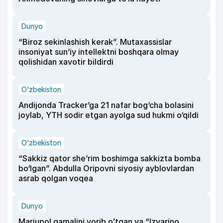
Dunyo
“Biroz sekinlashish kerak”. Mutaxassislar
insoniyat sun’iy intellektni boshqara olmay
qolishidan xavotir bildirdi
O‘zbekiston
Andijonda Tracker’ga 21 nafar bog‘cha bolasini
joylab, YTH sodir etgan ayolga sud hukmi o‘qildi
O‘zbekiston
“Sakkiz qator she’rim boshimga sakkizta bomba
bo‘lgan”. Abdulla Oripovni siyosiy ayblovlardan
asrab qolgan voqea
Dunyo
Mariupol qamalini yorib oʻtgan va “Izvarino