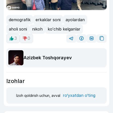
demografik
erkaklar soni
ayolardan
aholi soni
nikoh
koʻchib kelganlar
3
0
Azizbek Toshqorayev
Izohlar
ro‘yxatdan o‘ting
Izoh qoldirish uchun, avval