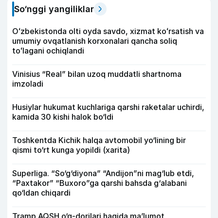
So‘nggi yangiliklar
Oʻzbekistonda olti oyda savdo, xizmat koʻrsatish va
umumiy ovqatlanish korxonalari qancha soliq
toʻlagani ochiqlandi
Vinisius “Real” bilan uzoq muddatli shartnoma
imzoladi
Husiylar hukumat kuchlariga qarshi raketalar uchirdi,
kamida 30 kishi halok bo‘ldi
Toshkentda Kichik halqa avtomobil yo‘lining bir
qismi to‘rt kunga yopildi (xarita)
Superliga. “So‘g‘diyona” “Andijon”ni mag‘lub etdi,
“Paxtakor” “Buxoro”ga qarshi bahsda g‘alabani
qo‘ldan chiqardi
Tramp AQSH o‘q-dorilari haqida ma’lumot