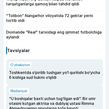
tarqatganlarga qamoq bilan tahdid qildi
“Tolibon” Nangarhor viloyatida 72 gektar yerni
tortib oldi
Diomande “Real” tarixidagi eng qimmat futbolchiga
aylandi
Tavsiyalar
O‘zbekiston
Toshkentda o‘pirilib tushgan yo‘l qurilishi bo‘yicha
6 kishiga sud hukmi o‘qildi
Madaniyat
“U boshqalar baxti uchun tug‘ilgan edi”. Bir umr
otasini kutgan aktrisa va dublyaj ustasi Rimma
Ahmedovaning sinovlarga to‘la hayoti