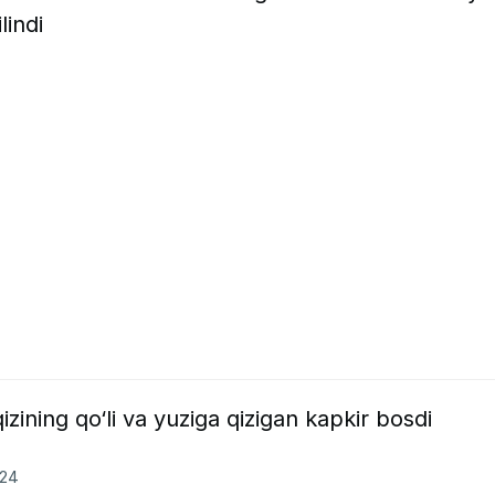
lindi
zining qo‘li va yuziga qizigan kapkir bosdi
024