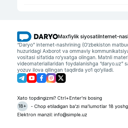
Maxfiylik siyosati
Internet-nas
“Daryo” internet-nashrining (O‘zbekiston matbuo
huzuridagi Axborot va ommaviy kommunikatsiyal
vositasi sifatida ro‘yxatga olingan. Matnli materi
videomateriallaridan foydalanishga “daryo.uz” sa
yozuv ilova qilingan taqdirda yo‘l qo‘yiladi.
Xato topdingizmi? Ctrl+Enter’ni bosing
18+
- Chop etiladigan ba’zi ma’lumotlar 18 yoshg
Elektron manzil: info@simple.uz