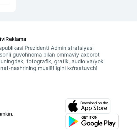
ivi
Reklama
publikasi Prezidenti Administratsiyasi
-sonli guvohnoma bilan ommaviy axborot
shuningdek, fotografik, grafik, audio va/yoki
et-nashrining muallifligini ko‘rsatuvchi
umkin.