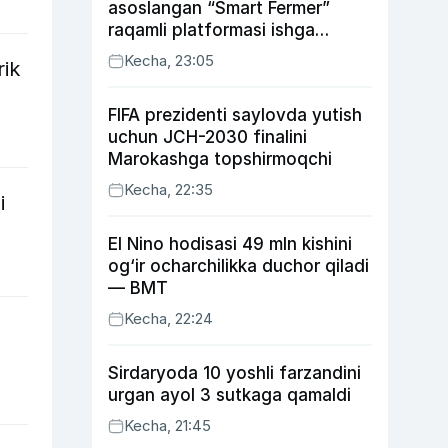
asoslangan “Smart Fermer”
raqamli platformasi ishga
tushiriladi
Kecha, 23:05
rik
FIFA prezidenti saylovda yutish
uchun JCH-2030 finalini
Marokashga topshirmoqchi
Kecha, 22:35
i
El Nino hodisasi 49 mln kishini
og‘ir ocharchilikka duchor qiladi
— BMT
Kecha, 22:24
Sirdaryoda 10 yoshli farzandini
urgan ayol 3 sutkaga qamaldi
Kecha, 21:45