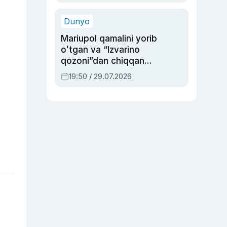
qolgan voqea
Dunyo
Mariupol qamalini yorib
oʻtgan va “Izvarino
qozoni”dan chiqqan
qahramon — Ukraina
19:50 / 29.07.2026
armiyasi bosh
qoʻmondoni Drapatiy
haqida