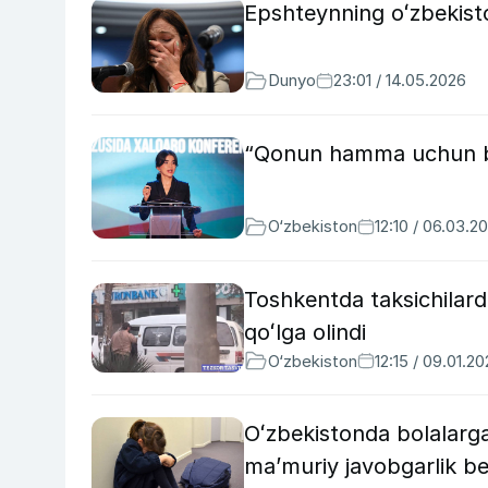
Epshteynning oʻzbekisto
Dunyo
23:01 / 14.05.2026
“Qonun hamma uchun ba
O‘zbekiston
12:10 / 06.03.2
Toshkentda taksichilarda
qoʻlga olindi
O‘zbekiston
12:15 / 09.01.2
Oʻzbekistonda bolalarga
maʼmuriy javobgarlik be