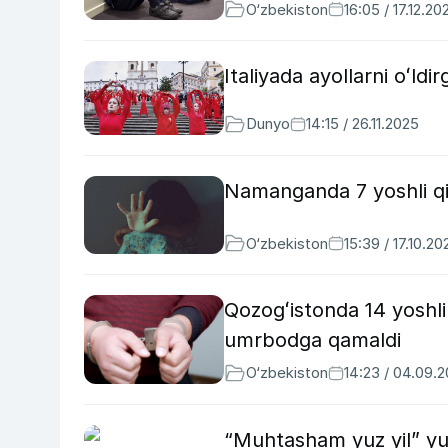
O‘zbekiston
16:05 / 17.12.20
Italiyada ayollarni oʻl
Dunyo
14:15 / 26.11.2025
Namanganda 7 yoshli qi
O‘zbekiston
15:39 / 17.10.20
Qozogʻistonda 14 yoshli 
umrbodga qamaldi
O‘zbekiston
14:23 / 04.09.
“Muhtasham yuz yil” yul