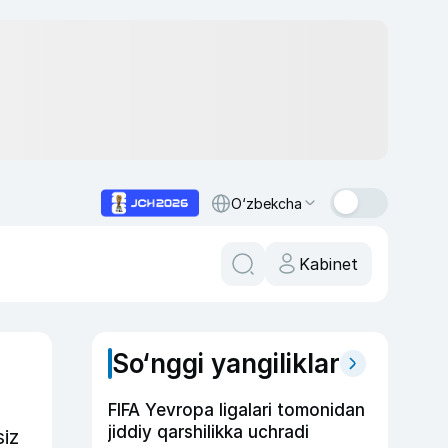
O‘zbekcha
Kabinet
So‘nggi yangiliklar
FIFA Yevropa ligalari tomonidan
jiddiy qarshilikka uchradi
siz