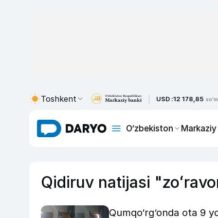
Toshkent
USD :
12 178,85
so'm
O‘zbekiston
Markaziy
Qidiruv natijasi "zoʻravo
Qumqo‘rg‘onda ota 9 yos