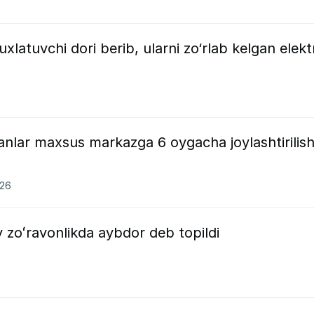
latuvchi dori berib, ularni zo‘rlab kelgan elekt
anlar maxsus markazga 6 oygacha joylashtirilish
026
iy zoʻravonlikda aybdor deb topildi