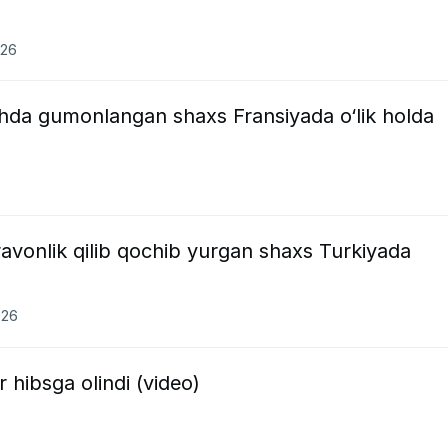
026
shda gumonlangan shaxs Fransiyada o‘lik holda
ʻravonlik qilib qochib yurgan shaxs Turkiyada
026
hibsga olindi (video)