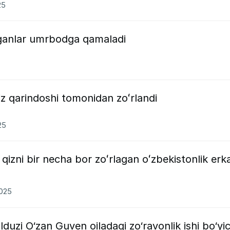
25
dirganlar umrbodga qamaladi
z qarindoshi tomonidan zoʻrlandi
25
qizni bir necha bor zoʻrlagan oʻzbekistonlik erk
2025
duzi O‘zan Guven oiladagi zo‘ravonlik ishi bo‘yi