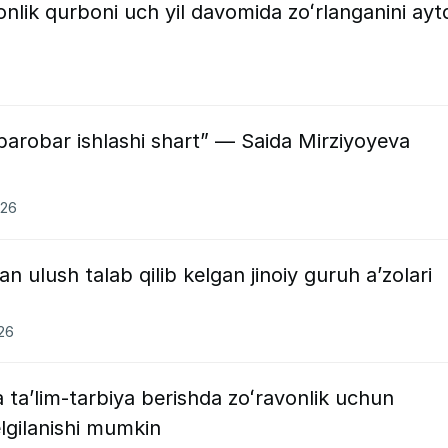
nlik qurboni uch yil davomida zoʻrlanganini ayt
robar ishlashi shart” — Saida Mirziyoyeva
026
n ulush talab qilib kelgan jinoiy guruh aʼzolari
026
 taʼlim-tarbiya berishda zoʻravonlik uchun
lgilanishi mumkin