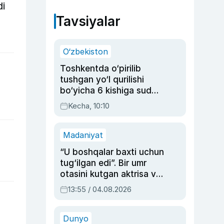
di
Tavsiyalar
O‘zbekiston
Toshkentda o‘pirilib
tushgan yo‘l qurilishi
bo‘yicha 6 kishiga sud
hukmi o‘qildi
Kecha, 10:10
Madaniyat
“U boshqalar baxti uchun
tug‘ilgan edi”. Bir umr
otasini kutgan aktrisa va
dublyaj ustasi Rimma
13:55 / 04.08.2026
Ahmedovaning
sinovlarga to‘la hayoti
Dunyo