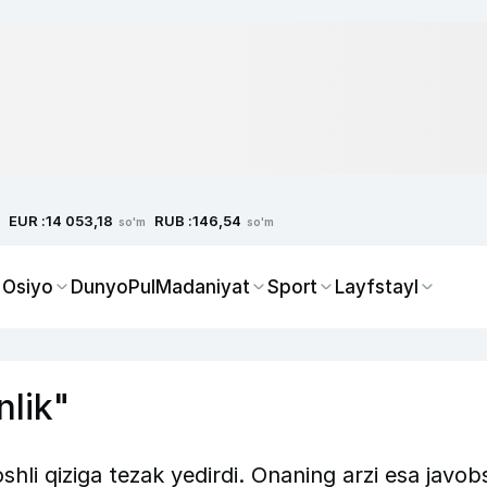
EUR :
RUB :
14 053,18
146,54
so'm
so'm
 Osiyo
Dunyo
Pul
Madaniyat
Sport
Layfstayl
nlik"
hli qiziga tezak yedirdi. Onaning arzi esa javob