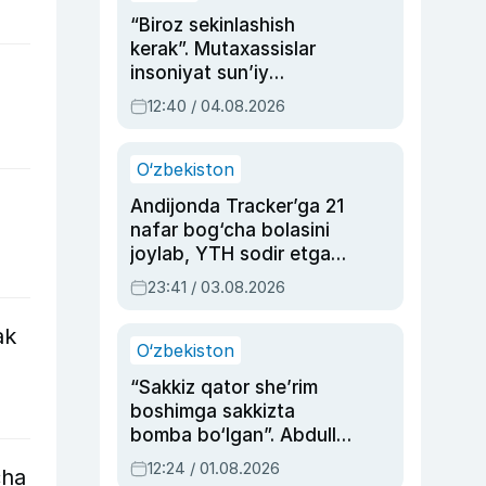
“Biroz sekinlashish
kerak”. Mutaxassislar
insoniyat sun’iy
intellektni boshqara
12:40 / 04.08.2026
olmay qolishidan xavotir
bildirdi
O‘zbekiston
Andijonda Tracker’ga 21
nafar bog‘cha bolasini
joylab, YTH sodir etgan
ayolga sud hukmi o‘qildi
23:41 / 03.08.2026
ak
O‘zbekiston
“Sakkiz qator she’rim
boshimga sakkizta
bomba bo‘lgan”. Abdulla
Oripovni siyosiy
12:24 / 01.08.2026
cha
ayblovlardan asrab