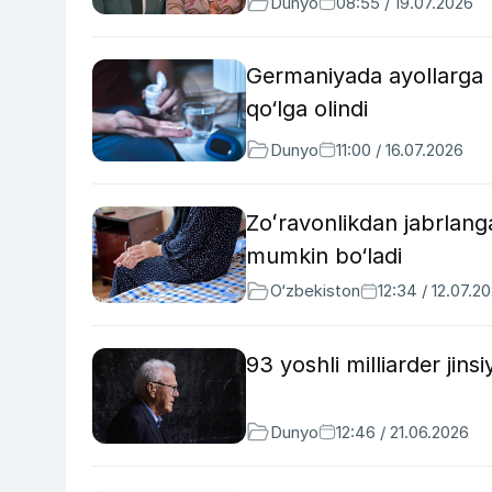
Dunyo
08:55 / 19.07.2026
Germaniyada ayollarga ux
qo‘lga olindi
Dunyo
11:00 / 16.07.2026
Zoʻravonlikdan jabrlang
mumkin bo‘ladi
O‘zbekiston
12:34 / 12.07.2
93 yoshli milliarder jins
Dunyo
12:46 / 21.06.2026