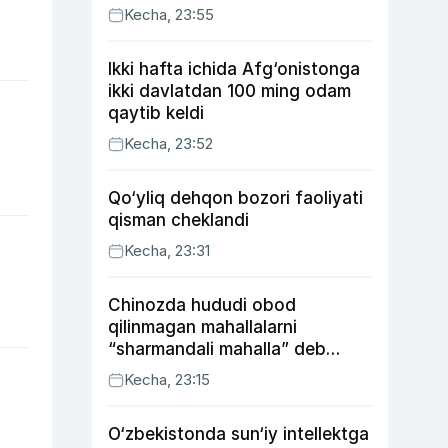
Kecha, 23:55
Ikki hafta ichida Afg‘onistonga
ikki davlatdan 100 ming odam
qaytib keldi
Kecha, 23:52
Qo‘yliq dehqon bozori faoliyati
qisman cheklandi
Kecha, 23:31
Chinozda hududi obod
qilinmagan mahallalarni
“sharmandali mahalla” deb
belgilash boshlandi
Kecha, 23:15
O‘zbekistonda sun‘iy intellektga