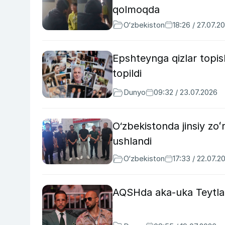
qolmoqda
O‘zbekiston
18:26 / 27.07.2
Epshteynga qizlar topi
topildi
Dunyo
09:32 / 23.07.2026
O‘zbekistonda jinsiy zo
ushlandi
O‘zbekiston
17:33 / 22.07.2
AQSHda aka-uka Teytlar 