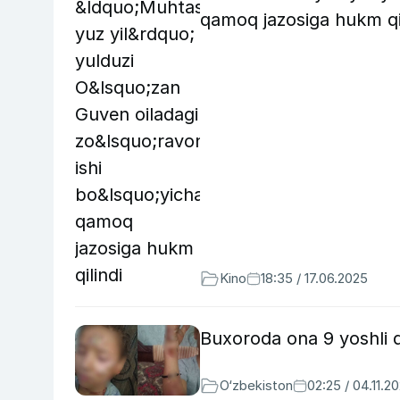
qamoq jazosiga hukm qi
Kino
18:35 / 17.06.2025
Buxoroda ona 9 yoshli qi
O‘zbekiston
02:25 / 04.11.2