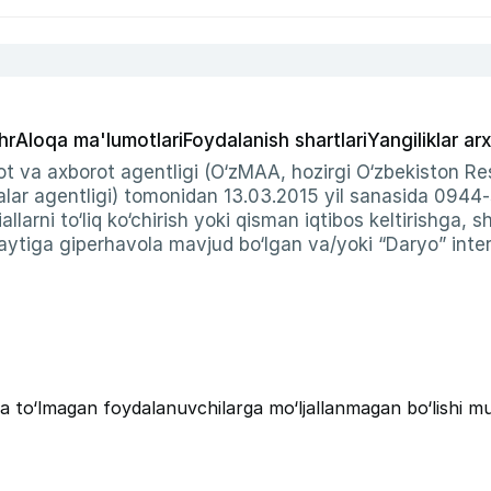
hr
Aloqa ma'lumotlari
Foydalanish shartlari
Yangiliklar arx
t va axborot agentligi (O‘zMAA, hozirgi O‘zbekiston Res
ar agentligi) tomonidan 13.03.2015 yil sanasida 0944
allarni to‘liq ko‘chirish yoki qisman iqtibos keltirishga, 
ytiga giperhavola mavjud bo‘lgan va/yoki “Daryo” intern
a to‘lmagan foydalanuvchilarga mo‘ljallanmagan bo‘lishi m