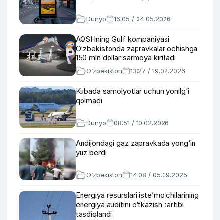
Dunyo
16:05 / 04.05.2026
AQSHning Gulf kompaniyasi
Oʻzbekistonda zapravkalar ochishga
150 mln dollar sarmoya kiritadi
O‘zbekiston
13:27 / 19.02.2026
Kubada samolyotlar uchun yonilg‘i
qolmadi
Dunyo
08:51 / 10.02.2026
Andijondagi gaz zapravkada yong‘in
yuz berdi
O‘zbekiston
14:08 / 05.09.2025
Energiya resurslari isteʼmolchilarining
energiya auditini o‘tkazish tartibi
tasdiqlandi