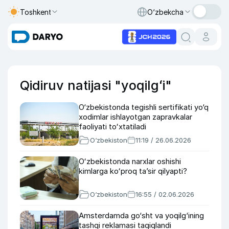
Toshkent
O‘zbekcha
Qidiruv natijasi "yoqilgʻi"
O‘zbekistonda tegishli sertifikati yo‘q
xodimlar ishlayotgan zapravkalar
faoliyati toʻxtatiladi
O‘zbekiston
11:19 / 26.06.2026
Oʻzbekistonda narxlar oshishi
kimlarga koʻproq taʼsir qilyapti?
O‘zbekiston
16:55 / 02.06.2026
Amsterdamda go‘sht va yoqilg‘ining
tashqi reklamasi taqiqlandi