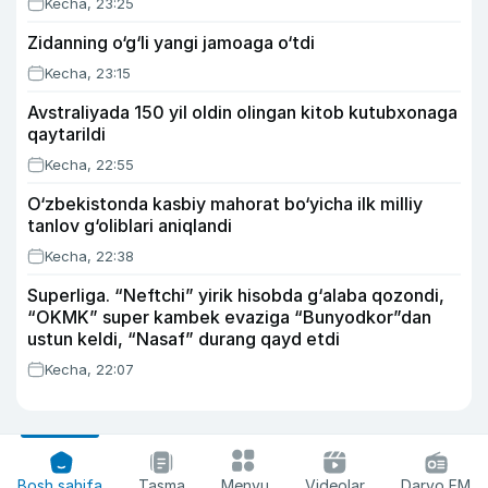
Kecha, 23:25
Zidanning o‘g‘li yangi jamoaga o‘tdi
Kecha, 23:15
Avstraliyada 150 yil oldin olingan kitob kutubxonaga
qaytarildi
Kecha, 22:55
O‘zbekistonda kasbiy mahorat bo‘yicha ilk milliy
tanlov g‘oliblari aniqlandi
Kecha, 22:38
Superliga. “Neftchi” yirik hisobda g‘alaba qozondi,
“OKMK” super kambek evaziga “Bunyodkor”dan
ustun keldi, “Nasaf” durang qayd etdi
Kecha, 22:07
Bosh sahifa
Tasma
Menyu
Videolar
Daryo FM