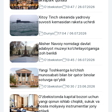
akvapark quriladi
O‘zbekiston
13:47 / 26.07.2026
Xitoy Tinch okeanida yadroviy
suvosti kemasidan raketa uchirdi
Dunyo
17:04 / 06.07.2026
Alisher Navoiy nomidagi davlat
adabiyot muzeyi ko‘chirilayotganiga
izoh berildi
O‘zbekiston
13:45 / 06.07.2026
Yangi Toshkentga ko‘chish
munosabati bilan bir qator binolar
sotuvga qo‘yildi
O‘zbekiston
10:30 / 23.06.2026
O‘zbekistonda kapital bozori uchun
yangi qonun ishlab chiqildi, sukuk va
hosila moliyaviy instrumentlar joriy
etiladi