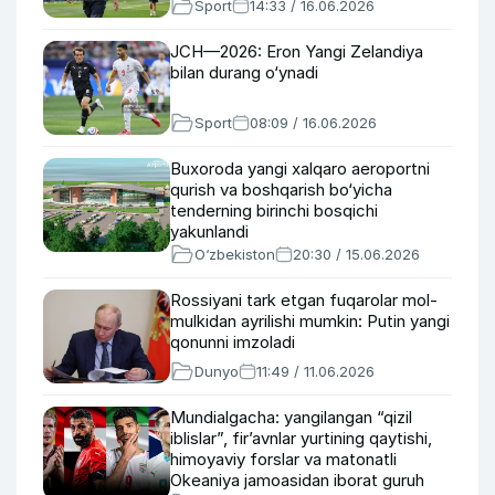
Sport
14:33 / 16.06.2026
JCH—2026: Eron Yangi Zelandiya
bilan durang o‘ynadi
Sport
08:09 / 16.06.2026
Buxoroda yangi xalqaro aeroportni
qurish va boshqarish bo‘yicha
tenderning birinchi bosqichi
yakunlandi
O‘zbekiston
20:30 / 15.06.2026
Rossiyani tark etgan fuqarolar mol-
mulkidan ayrilishi mumkin: Putin yangi
qonunni imzoladi
Dunyo
11:49 / 11.06.2026
Mundialgacha: yangilangan “qizil
iblislar”, fir’avnlar yurtining qaytishi,
himoyaviy forslar va matonatli
Okeaniya jamoasidan iborat guruh