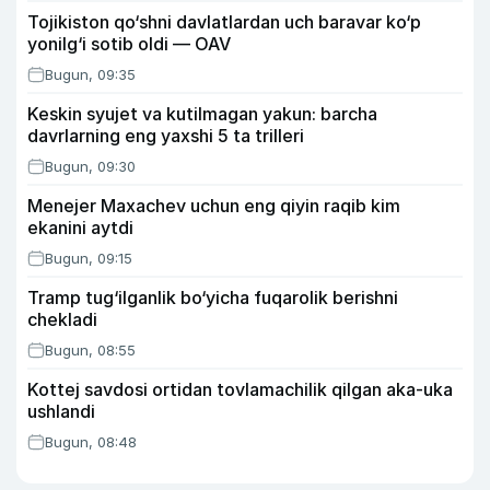
Tojikiston qo‘shni davlatlardan uch baravar ko‘p
yonilg‘i sotib oldi — OAV
Bugun, 09:35
Keskin syujet va kutilmagan yakun: barcha
davrlarning eng yaxshi 5 ta trilleri
Bugun, 09:30
Menejer Maxachev uchun eng qiyin raqib kim
ekanini aytdi
Bugun, 09:15
Tramp tug‘ilganlik bo‘yicha fuqarolik berishni
chekladi
Bugun, 08:55
Kottej savdosi ortidan tovlamachilik qilgan aka-uka
ushlandi
Bugun, 08:48