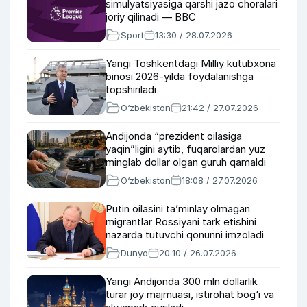
simulyatsiyasiga qarshi jazo choralari
joriy qilinadi — BBC
Sport
13:30 / 28.07.2026
Yangi Toshkentdagi Milliy kutubxona
binosi 2026-yilda foydalanishga
topshiriladi
O‘zbekiston
21:42 / 27.07.2026
Andijonda “prezident oilasiga
yaqin”ligini aytib, fuqarolardan yuz
minglab dollar olgan guruh qamaldi
O‘zbekiston
18:08 / 27.07.2026
Putin oilasini ta’minlay olmagan
migrantlar Rossiyani tark etishini
nazarda tutuvchi qonunni imzoladi
Dunyo
20:10 / 26.07.2026
Yangi Andijonda 300 mln dollarlik
turar joy majmuasi, istirohat bog‘i va