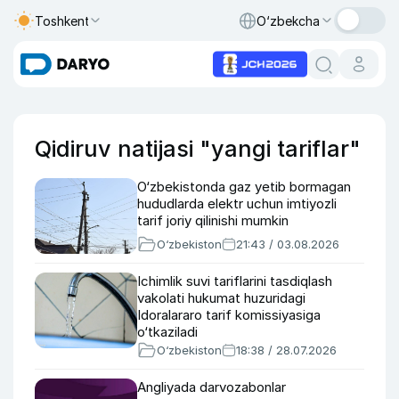
Toshkent
O‘zbekcha
Qidiruv natijasi "yangi tariflar"
O‘zbekistonda gaz yetib bormagan
hududlarda elektr uchun imtiyozli
tarif joriy qilinishi mumkin
O‘zbekiston
21:43 / 03.08.2026
Ichimlik suvi tariflarini tasdiqlash
vakolati hukumat huzuridagi
Idoralararo tarif komissiyasiga
o‘tkaziladi
O‘zbekiston
18:38 / 28.07.2026
Angliyada darvozabonlar