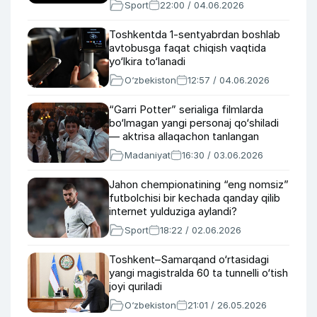
Sport
22:00 / 04.06.2026
Toshkentda 1-sentyabrdan boshlab
avtobusga faqat chiqish vaqtida
yo‘lkira to‘lanadi
O‘zbekiston
12:57 / 04.06.2026
“Garri Potter” serialiga filmlarda
bo‘lmagan yangi personaj qo‘shiladi
— aktrisa allaqachon tanlangan
Madaniyat
16:30 / 03.06.2026
Jahon chempionatining “eng nomsiz”
futbolchisi bir kechada qanday qilib
internet yulduziga aylandi?
Sport
18:22 / 02.06.2026
Toshkent–Samarqand o‘rtasidagi
yangi magistralda 60 ta tunnelli o‘tish
joyi quriladi
O‘zbekiston
21:01 / 26.05.2026