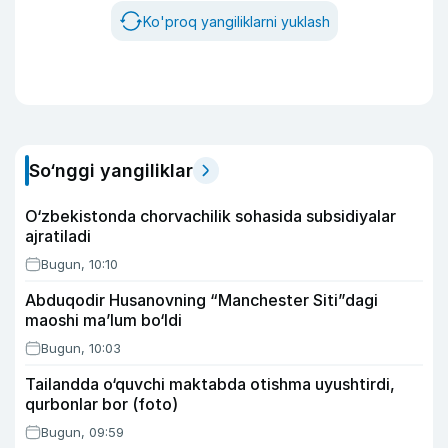
Ko'proq yangiliklarni yuklash
So‘nggi yangiliklar
O‘zbekistonda chorvachilik sohasida subsidiyalar
ajratiladi
Bugun, 10:10
Abduqodir Husanovning “Manchester Siti”dagi
maoshi ma’lum bo‘ldi
Bugun, 10:03
Tailandda o‘quvchi maktabda otishma uyushtirdi,
qurbonlar bor (foto)
Bugun, 09:59