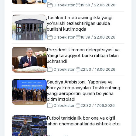
O‘zbekiston
19:50 / 22.06.2026
Toshkent metrosining ikki yangi
yo‘nalishi tezlashtirilgan usulda
qurilishi kutilmoqda
O‘zbekiston
16:39 / 22.06.2026
Prezident Ummon delegatsiyasi va
Yangi taraqqiyot banki rahbari bilan
uchrashdi
O‘zbekiston
22:53 / 18.06.2026
Saudiya Arabistoni, Yaponiya va
Koreya kompaniyalari Toshkentning
yangi aeroportini qurish bo‘yicha
bitim imzoladi
O‘zbekiston
22:32 / 17.06.2026
Futbol tarixida ilk bor ona va o‘g‘il
jahon chempionatlarida ishtirok etdi