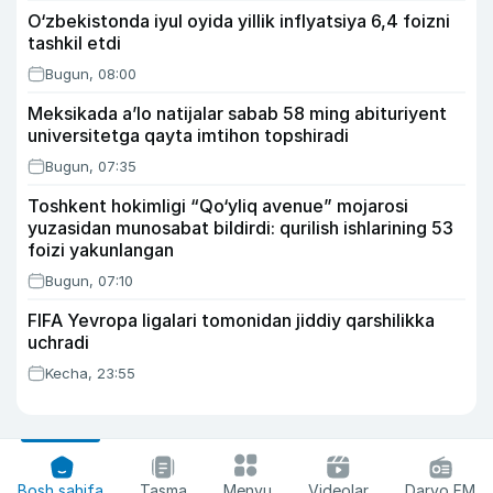
O‘zbekistonda iyul oyida yillik inflyatsiya 6,4 foizni
tashkil etdi
Bugun, 08:00
Meksikada a’lo natijalar sabab 58 ming abituriyent
universitetga qayta imtihon topshiradi
Bugun, 07:35
Toshkent hokimligi “Qo‘yliq avenue” mojarosi
yuzasidan munosabat bildirdi: qurilish ishlarining 53
foizi yakunlangan
Bugun, 07:10
FIFA Yevropa ligalari tomonidan jiddiy qarshilikka
uchradi
Kecha, 23:55
Bosh sahifa
Tasma
Menyu
Videolar
Daryo FM