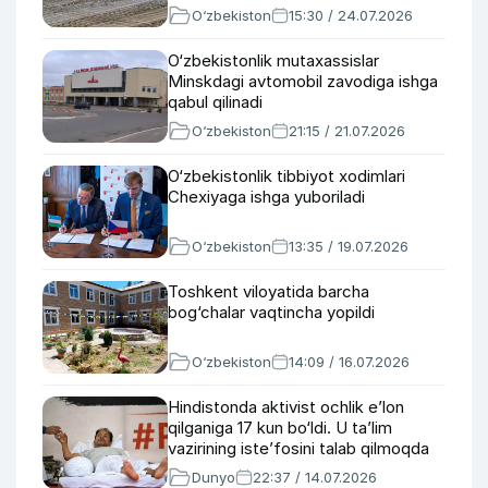
O‘zbekiston
15:30 / 24.07.2026
O‘zbekistonlik mutaxassislar
Minskdagi avtomobil zavodiga ishga
qabul qilinadi
O‘zbekiston
21:15 / 21.07.2026
O‘zbekistonlik tibbiyot xodimlari
Chexiyaga ishga yuboriladi
O‘zbekiston
13:35 / 19.07.2026
Toshkent viloyatida barcha
bog‘chalar vaqtincha yopildi
O‘zbekiston
14:09 / 16.07.2026
Hindistonda aktivist ochlik e’lon
qilganiga 17 kun bo‘ldi. U ta’lim
vazirining iste’fosini talab qilmoqda
Dunyo
22:37 / 14.07.2026