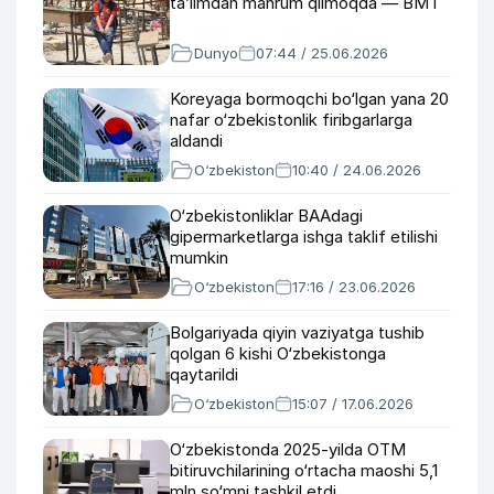
ta’limdan mahrum qilmoqda — BMT
Dunyo
07:44 / 25.06.2026
Koreyaga bormoqchi bo‘lgan yana 20
nafar o‘zbekistonlik firibgarlarga
aldandi
O‘zbekiston
10:40 / 24.06.2026
O‘zbekistonliklar BAAdagi
gipermarketlarga ishga taklif etilishi
mumkin
O‘zbekiston
17:16 / 23.06.2026
Bolgariyada qiyin vaziyatga tushib
qolgan 6 kishi O‘zbekistonga
qaytarildi
O‘zbekiston
15:07 / 17.06.2026
O‘zbekistonda 2025-yilda OTM
bitiruvchilarining o‘rtacha maoshi 5,1
mln so‘mni tashkil etdi