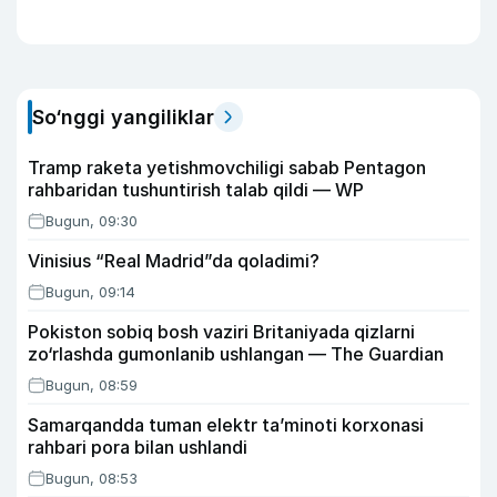
So‘nggi yangiliklar
Tramp raketa yetishmovchiligi sabab Pentagon
rahbaridan tushuntirish talab qildi — WP
Bugun, 09:30
Vinisius “Real Madrid”da qoladimi?
Bugun, 09:14
Pokiston sobiq bosh vaziri Britaniyada qizlarni
zo‘rlashda gumonlanib ushlangan — The Guardian
Bugun, 08:59
Samarqandda tuman elektr ta’minoti korxonasi
rahbari pora bilan ushlandi
Bugun, 08:53