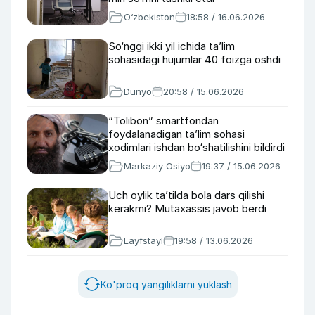
O‘zbekiston
18:58 / 16.06.2026
So‘nggi ikki yil ichida ta’lim
sohasidagi hujumlar 40 foizga oshdi
Dunyo
20:58 / 15.06.2026
“Tolibon” smartfondan
foydalanadigan ta’lim sohasi
xodimlari ishdan bo‘shatilishini bildirdi
Markaziy Osiyo
19:37 / 15.06.2026
Uch oylik ta’tilda bola dars qilishi
kerakmi? Mutaxassis javob berdi
Layfstayl
19:58 / 13.06.2026
Ko'proq yangiliklarni yuklash