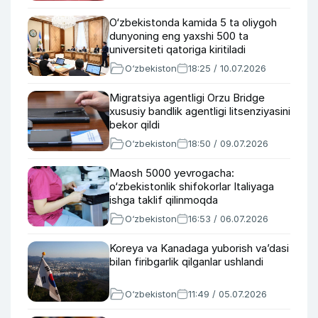
O‘zbekistonda kamida 5 ta oliygoh
dunyoning eng yaxshi 500 ta
universiteti qatoriga kiritiladi
O‘zbekiston
18:25 / 10.07.2026
Migratsiya agentligi Orzu Bridge
xususiy bandlik agentligi litsenziyasini
bekor qildi
O‘zbekiston
18:50 / 09.07.2026
Maosh 5000 yevrogacha:
o‘zbekistonlik shifokorlar Italiyaga
ishga taklif qilinmoqda
O‘zbekiston
16:53 / 06.07.2026
Koreya va Kanadaga yuborish va’dasi
bilan firibgarlik qilganlar ushlandi
O‘zbekiston
11:49 / 05.07.2026