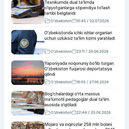
Texnikumda dual ta’limda
o‘qiyotganlarga stipendiya to‘lash
tartibi belgilandi
O‘zbekiston
10:45 / 02.07.2026
O‘zbekistonda ichki ishlar organlari
uchun uzluksiz ta’lim tizimi yaratiladi
O‘zbekiston
23:11 / 29.06.2026
Yaponiyada noqonuniy bo‘lib turgan
O‘zbekiston fuqarosi deportatsiya
qilindi
O‘zbekiston
18:05 / 27.06.2026
Bog‘chalardagi o‘rta maxsus
ma’lumotli pedagoglar dual ta’lim
asosida o‘qitiladi
O‘zbekiston
22:44 / 25.06.2026
Mojaro va inqirozlar 258 mln bolani