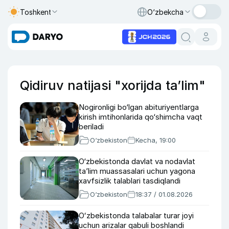
Toshkent
O‘zbekcha
Qidiruv natijasi "xorijda ta’lim"
Nogironligi bo‘lgan abituriyentlarga
kirish imtihonlarida qo‘shimcha vaqt
beriladi
O‘zbekiston
Kecha, 19:00
O‘zbekistonda davlat va nodavlat
ta’lim muassasalari uchun yagona
xavfsizlik talablari tasdiqlandi
O‘zbekiston
18:37 / 01.08.2026
Oʻzbekistonda talabalar turar joyi
uchun arizalar qabuli boshlandi