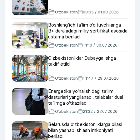
O‘zbekiston
08:35 / 01.08.2026
Boshlang‘ich ta’lim o‘qituvchilariga
B+ darajadagi milliy sertifikat asosida
ustama beriladi
O‘zbekiston
14:10 / 30.07.2026
O‘zbekistonliklar Dubayga ishga
taklif etildi
O‘zbekiston
14:47 / 29.07.2026
Energetika yo‘nalishidagi ta’lim
dasturlari yangilanadi, talabalar dual
ta’limga o‘tkaziladi
O‘zbekiston
21:32 / 27.07.2026
Belarusda o‘zbekistonliklarga oilasi
bilan yashab ishlash imkoniyati
beriladi