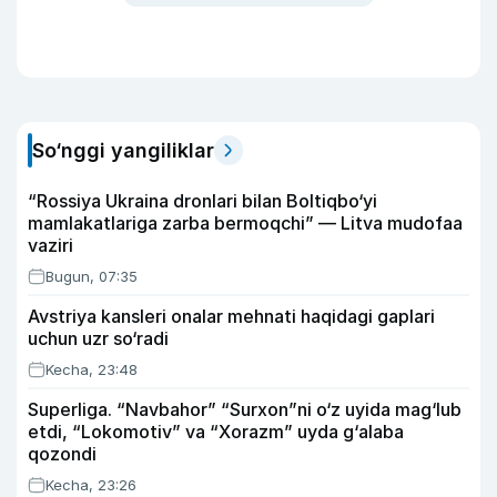
So‘nggi yangiliklar
“Rossiya Ukraina dronlari bilan Boltiqbo‘yi
mamlakatlariga zarba bermoqchi” — Litva mudofaa
vaziri
Bugun, 07:35
Avstriya kansleri onalar mehnati haqidagi gaplari
uchun uzr so‘radi
Kecha, 23:48
Superliga. “Navbahor” “Surxon”ni o‘z uyida mag‘lub
etdi, “Lokomotiv” va “Xorazm” uyda g‘alaba
qozondi
Kecha, 23:26