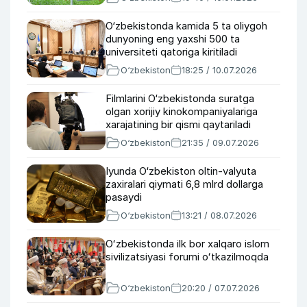
O‘zbekistonda kamida 5 ta oliygoh
dunyoning eng yaxshi 500 ta
universiteti qatoriga kiritiladi
O‘zbekiston
18:25 / 10.07.2026
Filmlarini O‘zbekistonda suratga
olgan xorijiy kinokompaniyalariga
xarajatining bir qismi qaytariladi
O‘zbekiston
21:35 / 09.07.2026
Iyunda O‘zbekiston oltin-valyuta
zaxiralari qiymati 6,8 mlrd dollarga
pasaydi
O‘zbekiston
13:21 / 08.07.2026
Oʻzbekistonda ilk bor xalqaro islom
sivilizatsiyasi forumi oʻtkazilmoqda
O‘zbekiston
20:20 / 07.07.2026