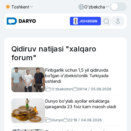
Toshkent
O‘zbekcha
Qidiruv natijasi "xalqaro
forum"
Firibgarlik uchun 1,5 yil qidiruvda
bo‘lgan o‘zbekistonlik Turkiyada
ushlandi
O‘zbekiston
09:14 / 05.08.2026
Dunyo bo‘ylab ayollar erkaklarga
qaraganda 23 foiz kam maosh oladi
Dunyo
22:18 / 04.08.2026