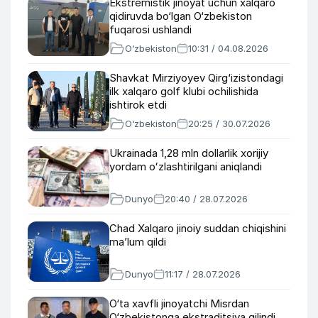
Ekstremistik jinoyat uchun xalqaro
qidiruvda bo‘lgan O‘zbekiston
fuqarosi ushlandi
O‘zbekiston
10:31 / 04.08.2026
Shavkat Mirziyoyev Qirg‘izistondagi
ilk xalqaro golf klubi ochilishida
ishtirok etdi
O‘zbekiston
20:25 / 30.07.2026
Ukrainada 1,28 mln dollarlik xorijiy
yordam oʻzlashtirilgani aniqlandi
Dunyo
20:40 / 28.07.2026
Chad Xalqaro jinoiy suddan chiqishini
ma’lum qildi
Dunyo
11:17 / 28.07.2026
O‘ta xavfli jinoyatchi Misrdan
O‘zbekistonga ekstraditsiya qilindi