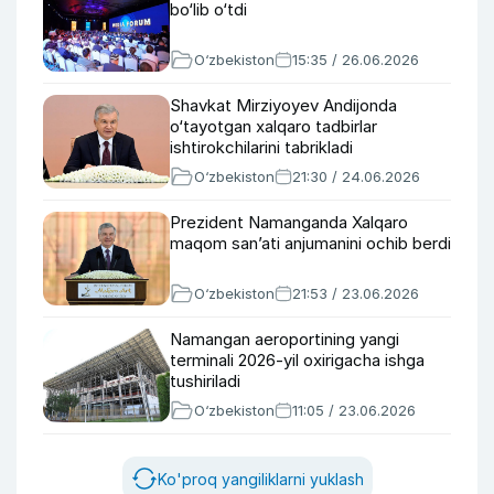
bo‘lib o‘tdi
O‘zbekiston
15:35 / 26.06.2026
Shavkat Mirziyoyev Andijonda
o‘tayotgan xalqaro tadbirlar
ishtirokchilarini tabrikladi
O‘zbekiston
21:30 / 24.06.2026
Prezident Namanganda Xalqaro
maqom san’ati anjumanini ochib berdi
O‘zbekiston
21:53 / 23.06.2026
Namangan aeroportining yangi
terminali 2026-yil oxirigacha ishga
tushiriladi
O‘zbekiston
11:05 / 23.06.2026
Ko'proq yangiliklarni yuklash