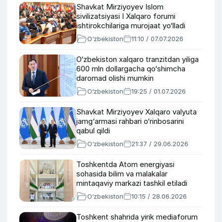
Shavkat Mirziyoyev Islom
sivilizatsiyasi I Xalqaro forumi
ishtirokchilariga murojaat yo‘lladi
O‘zbekiston
11:10 / 07.07.2026
O‘zbekiston xalqaro tranzitdan yiliga
600 mln dollargacha qo‘shimcha
daromad olishi mumkin
O‘zbekiston
19:25 / 01.07.2026
Shavkat Mirziyoyev Xalqaro valyuta
jamg‘armasi rahbari o‘rinbosarini
qabul qildi
O‘zbekiston
21:37 / 29.06.2026
Toshkentda Atom energiyasi
sohasida bilim va malakalar
mintaqaviy markazi tashkil etiladi
O‘zbekiston
10:15 / 28.06.2026
Toshkent shahrida yirik mediaforum