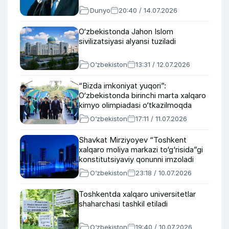
Dunyo
20:40 / 14.07.2026
O‘zbekistonda Jahon Islom
sivilizatsiyasi alyansi tuziladi
O‘zbekiston
13:31 / 12.07.2026
“Bizda imkoniyat yuqori”:
O‘zbekistonda birinchi marta xalqaro
kimyo olimpiadasi o‘tkazilmoqda
O‘zbekiston
17:11 / 11.07.2026
Shavkat Mirziyoyev “Toshkent
xalqaro moliya markazi to‘g‘risida”gi
konstitutsiyaviy qonunni imzoladi
O‘zbekiston
23:18 / 10.07.2026
Toshkentda xalqaro universitetlar
shaharchasi tashkil etiladi
O‘zbekiston
19:40 / 10.07.2026