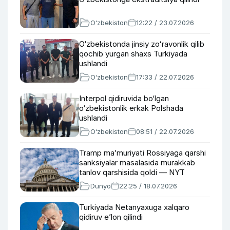
O‘zbekiston
12:22 / 23.07.2026
O‘zbekistonda jinsiy zoʻravonlik qilib
qochib yurgan shaxs Turkiyada
ushlandi
O‘zbekiston
17:33 / 22.07.2026
Interpol qidiruvida bo‘lgan
o‘zbekistonlik erkak Polshada
ushlandi
O‘zbekiston
08:51 / 22.07.2026
Tramp ma’muriyati Rossiyaga qarshi
sanksiyalar masalasida murakkab
tanlov qarshisida qoldi — NYT
Dunyo
22:25 / 18.07.2026
Turkiyada Netanyaxuga xalqaro
qidiruv e’lon qilindi