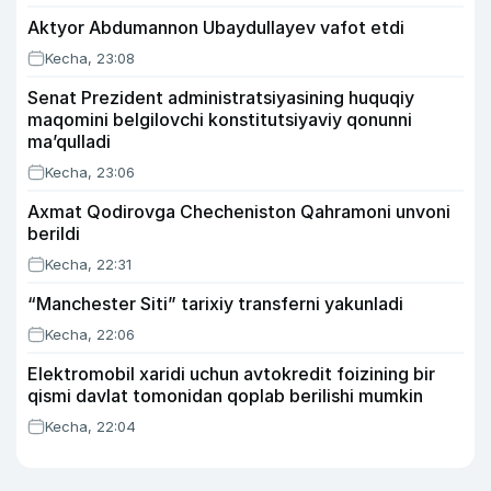
Aktyor Abdu­mannon Ubaydullayev vafot etdi
Kecha, 23:08
Senat Prezident administratsiyasining huquqiy
maqomini belgilovchi konstitutsiyaviy qonunni
ma’qulladi
Kecha, 23:06
Axmat Qodirovga Checheniston Qahramoni unvoni
berildi
Kecha, 22:31
“Manchester Siti” tarixiy transferni yakunladi
Kecha, 22:06
Elektromobil xaridi uchun avtokredit foizining bir
qismi davlat tomonidan qoplab berilishi mumkin
Kecha, 22:04