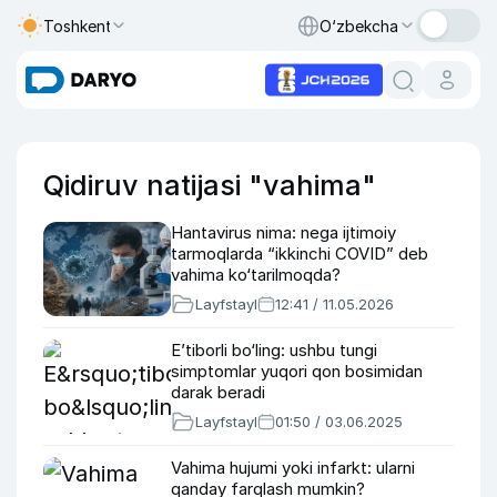
Toshkent
O‘zbekcha
Qidiruv natijasi "vahima"
Hantavirus nima: nega ijtimoiy
tarmoqlarda “ikkinchi COVID” deb
vahima ko‘tarilmoqda?
Layfstayl
12:41 / 11.05.2026
E’tiborli bo‘ling: ushbu tungi
simptomlar yuqori qon bosimidan
darak beradi
Layfstayl
01:50 / 03.06.2025
Vahima hujumi yoki infarkt: ularni
qanday farqlash mumkin?