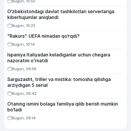
Bugun, 10:50
O‘zbekistondagi davlat tashkilotlari serverlariga
kiberhujumlar aniqlandi
Bugun, 10:25
“Rakurs”. UEFA nimadan qo‘rqdi?
Bugun, 10:14
Ispaniya Italiyadan keladiganlar uchun chegara
nazoratini oʻrnatdi
Bugun, 09:58
Sarguzasht, triller va mistika: tomosha qilishga
arziydigan 5 serial
Bugun, 09:42
Otaning ismini bolaga familiya qilib berish mumkin
bo‘ladi
Bugun, 09:14