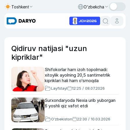
Toshkent
O‘zbekcha
Qidiruv natijasi "uzun
kipriklar"
Shifokorlar ham izoh topolmadi:
xitoylik ayolning 20,5 santimetrlik
kipriklari hali ham o‘smoqda
Layfstayl
12:25 / 08.07.2026
Surxondaryoda Nexia urib yuborgan
6 yoshli qiz vafot etdi
O‘zbekiston
22:30 / 10.03.2026