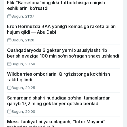
Flik “Barselona”ning ikki futbolchisiga chiqish
eshiklarini ko‘rsatdi
Bugun, 21:37
Eron Hormuzda BAA yonilg‘i kemasiga raketa bilan
hujum qildi — Abu Dabi
Bugun, 21:20
Qashqadaryoda 6 gektar yerni xususiylashtirib
berish evaziga 100 mln so‘m so‘ragan shaxs ushlandi
Bugun, 20:50
Wildberries omborlarini Qirg‘izistonga ko‘chirish
taklif qilindi
Bugun, 20:25
Samarqand shahri hududiga qo‘shni tumanlardan
qariyb 17,2 ming gektar yer qo‘shib beriladi
Bugun, 20:00
Messi faoliyatini yakunlagach, “Inter Mayami”