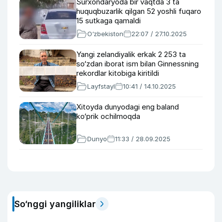
Surxondaryoda bir vaqtda 3 ta
huquqbuzarlik qilgan 52 yoshli fuqaro
15 sutkaga qamaldi
O‘zbekiston
22:07 / 27.10.2025
Yangi zelandiyalik erkak 2 253 ta
so‘zdan iborat ism bilan Ginnessning
rekordlar kitobiga kiritildi
Layfstayl
10:41 / 14.10.2025
Xitoyda dunyodagi eng baland
ko‘prik ochilmoqda
Dunyo
11:33 / 28.09.2025
So‘nggi yangiliklar