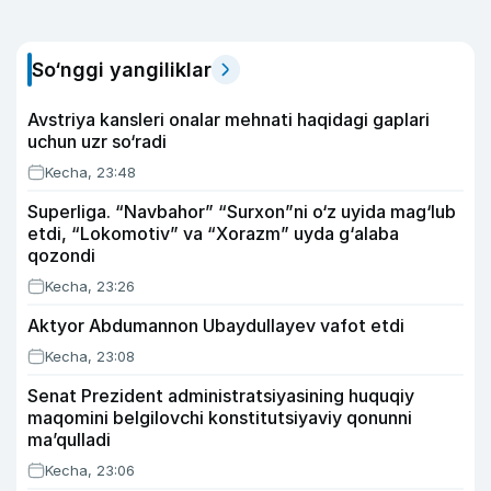
So‘nggi yangiliklar
Avstriya kansleri onalar mehnati haqidagi gaplari
uchun uzr so‘radi
Kecha, 23:48
Superliga. “Navbahor” “Surxon”ni o‘z uyida mag‘lub
etdi, “Lokomotiv” va “Xorazm” uyda g‘alaba
qozondi
Kecha, 23:26
Aktyor Abdu­mannon Ubaydullayev vafot etdi
Kecha, 23:08
Senat Prezident administratsiyasining huquqiy
maqomini belgilovchi konstitutsiyaviy qonunni
ma’qulladi
Kecha, 23:06