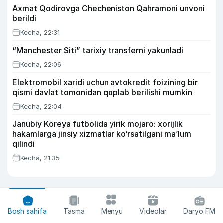
Axmat Qodirovga Checheniston Qahramoni unvoni
berildi
Kecha, 22:31
“Manchester Siti” tarixiy transferni yakunladi
Kecha, 22:06
Elektromobil xaridi uchun avtokredit foizining bir
qismi davlat tomonidan qoplab berilishi mumkin
Kecha, 22:04
Janubiy Koreya futbolida yirik mojaro: xorijlik
hakamlarga jinsiy xizmatlar ko‘rsatilgani ma’lum
qilindi
Kecha, 21:35
Bosh sahifa
Tasma
Menyu
Videolar
Daryo FM