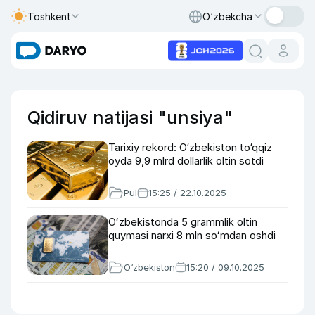
Toshkent
O‘zbekcha
Qidiruv natijasi "unsiya"
Tarixiy rekord: O‘zbekiston to‘qqiz
oyda 9,9 mlrd dollarlik oltin sotdi
Pul
15:25 / 22.10.2025
Oʻzbekistonda 5 grammlik oltin
quymasi narxi 8 mln soʻmdan oshdi
O‘zbekiston
15:20 / 09.10.2025