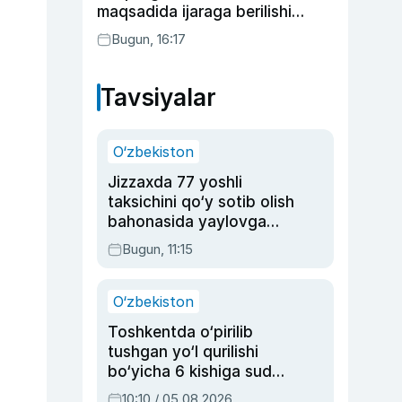
maqsadida ijaraga berilishi
mumkin
Bugun, 16:17
Tavsiyalar
O‘zbekiston
Jizzaxda 77 yoshli
taksichini qo‘y sotib olish
bahonasida yaylovga
olib borib o‘ldirgan yigit
Bugun, 11:15
20 yilga qamaldi
O‘zbekiston
Toshkentda o‘pirilib
tushgan yo‘l qurilishi
bo‘yicha 6 kishiga sud
hukmi o‘qildi
10:10 / 05.08.2026