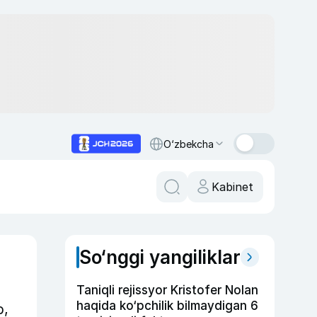
O‘zbekcha
Kabinet
So‘nggi yangiliklar
Taniqli rejissyor Kristofer Nolan
haqida ko‘pchilik bilmaydigan 6
b,