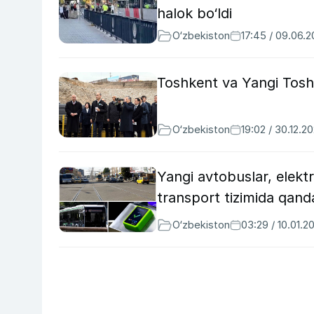
halok bo‘ldi
O‘zbekiston
17:45 / 09.06.
Toshkent va Yangi Toshk
O‘zbekiston
19:02 / 30.12.2
Yangi avtobuslar, elektr
transport tizimida qanda
O‘zbekiston
03:29 / 10.01.2