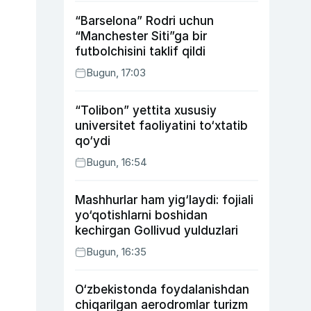
“Barselona” Rodri uchun
“Manchester Siti”ga bir
futbolchisini taklif qildi
Bugun, 17:03
“Tolibon” yettita xususiy
universitet faoliyatini to‘xtatib
qo‘ydi
Bugun, 16:54
Mashhurlar ham yig‘laydi: fojiali
yo‘qotishlarni boshidan
kechirgan Gollivud yulduzlari
Bugun, 16:35
O‘zbekistonda foydalanishdan
chiqarilgan aerodromlar turizm