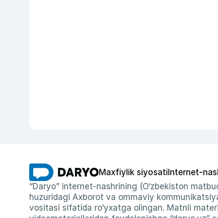
Maxfiylik siyosati
Internet-nas
“Daryo” internet-nashrining (O‘zbekiston matbuo
huzuridagi Axborot va ommaviy kommunikatsiyal
vositasi sifatida ro‘yxatga olingan. Matnli materi