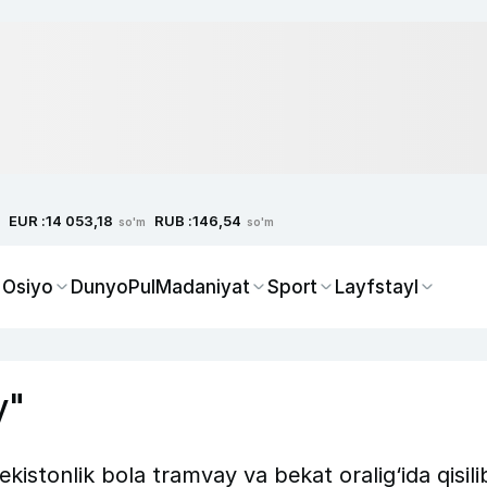
EUR :
RUB :
14 053,18
146,54
so'm
so'm
 Osiyo
Dunyo
Pul
Madaniyat
Sport
Layfstayl
y"
ekistonlik bola tramvay va bekat oralig‘ida qisili