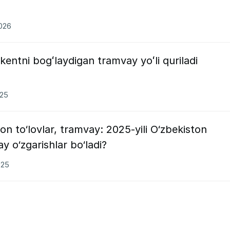
2026
entni bogʻlaydigan tramvay yoʻli quriladi
025
on to‘lovlar, tramvay: 2025-yili O‘zbekiston
y o‘zgarishlar bo‘ladi?
025