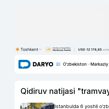
Toshkent
USD :
12 178,85
so'm
O‘zbekiston
Markaziy
Qidiruv natijasi "tramva
Istanbulda 6 yoshli o‘zb