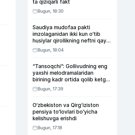
ta qiziqarli fakt
Bugun, 18:30
Saudiya mudofaa pakti
imzolaganidan ikki kun o‘tib
husiylar qirollikning neftni qayta
ishlash zavodiga hujum qildi
Bugun, 18:04
“Tansoqchi”: Gollivudning eng
yaxshi melodramalaridan
birining kadr ortida qolib ketgan
voqealari
Bugun, 17:39
O‘zbekiston va Qirg‘iziston
pensiya to‘lovlari bo‘yicha
kelishuvga erishdi
Bugun, 17:18