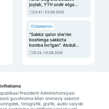
joylab, YTH sodir etgan
ayolga sud hukmi o‘qildi
23:41 / 03.08.2026
O‘zbekiston
“Sakkiz qator she’rim
boshimga sakkizta
bomba bo‘lgan”. Abdulla
Oripovni siyosiy
12:24 / 01.08.2026
ayblovlardan asrab
qolgan voqea
ivi
Reklama
publikasi Prezidenti Administratsiyasi
-sonli guvohnoma bilan ommaviy axborot
shuningdek, fotografik, grafik, audio va/yoki