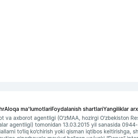
hr
Aloqa ma'lumotlari
Foydalanish shartlari
Yangiliklar arx
t va axborot agentligi (O‘zMAA, hozirgi O‘zbekiston Res
ar agentligi) tomonidan 13.03.2015 yil sanasida 0944
allarni to‘liq ko‘chirish yoki qisman iqtibos keltirishga, 