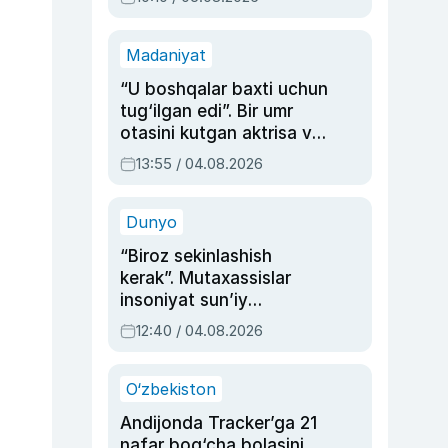
Madaniyat
“U boshqalar baxti uchun
tug‘ilgan edi”. Bir umr
otasini kutgan aktrisa va
dublyaj ustasi Rimma
13:55 / 04.08.2026
Ahmedovaning
sinovlarga to‘la hayoti
Dunyo
“Biroz sekinlashish
kerak”. Mutaxassislar
insoniyat sun’iy
intellektni boshqara
12:40 / 04.08.2026
olmay qolishidan xavotir
bildirdi
O‘zbekiston
Andijonda Tracker’ga 21
nafar bog‘cha bolasini