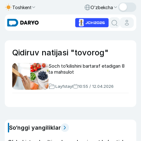
Toshkent
O‘zbekcha
Qidiruv natijasi "tovorog"
Soch to‘kilishini bartaraf etadigan 8
ta mahsulot
Layfstayl
10:55 / 12.04.2026
So‘nggi yangiliklar