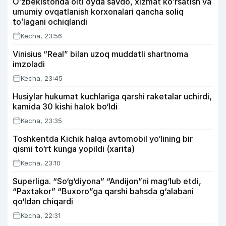
Oʻzbekistonda olti oyda savdo, xizmat koʻrsatish va
umumiy ovqatlanish korxonalari qancha soliq
toʻlagani ochiqlandi
Kecha, 23:56
Vinisius “Real” bilan uzoq muddatli shartnoma
imzoladi
Kecha, 23:45
Husiylar hukumat kuchlariga qarshi raketalar uchirdi,
kamida 30 kishi halok bo‘ldi
Kecha, 23:35
Toshkentda Kichik halqa avtomobil yo‘lining bir
qismi to‘rt kunga yopildi (xarita)
Kecha, 23:10
Superliga. “So‘g‘diyona” “Andijon”ni mag‘lub etdi,
“Paxtakor” “Buxoro”ga qarshi bahsda g‘alabani
qo‘ldan chiqardi
Kecha, 22:31