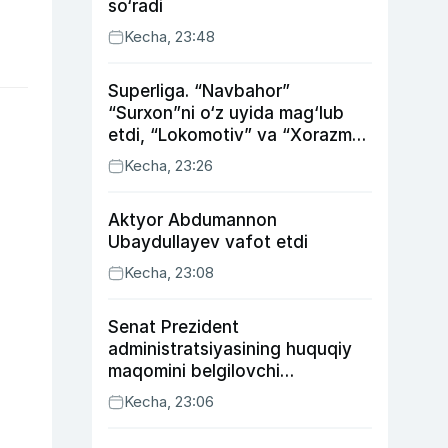
so‘radi
Kecha, 23:48
Superliga. “Navbahor”
“Surxon”ni o‘z uyida mag‘lub
etdi, “Lokomotiv” va “Xorazm”
uyda g‘alaba qozondi
Kecha, 23:26
Aktyor Abdu­mannon
Ubaydullayev vafot etdi
Kecha, 23:08
Senat Prezident
administratsiyasining huquqiy
maqomini belgilovchi
konstitutsiyaviy qonunni
Kecha, 23:06
ma’qulladi