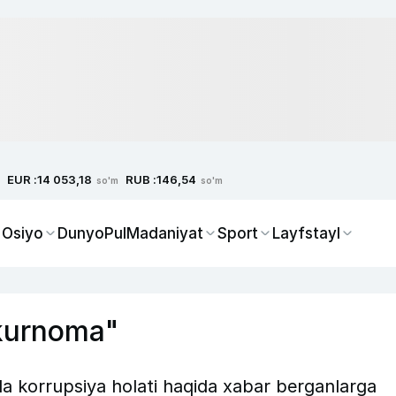
EUR :
RUB :
14 053,18
146,54
so'm
so'm
 Osiyo
Dunyo
Pul
Madaniyat
Sport
Layfstayl
kkurnoma"
a korrupsiya holati haqida xabar berganlarga