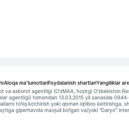
hr
Aloqa ma'lumotlari
Foydalanish shartlari
Yangiliklar arx
t va axborot agentligi (O‘zMAA, hozirgi O‘zbekiston Res
ar agentligi) tomonidan 13.03.2015 yil sanasida 0944
allarni to‘liq ko‘chirish yoki qisman iqtibos keltirishga, 
ytiga giperhavola mavjud bo‘lgan va/yoki “Daryo” intern