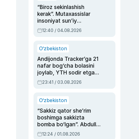
“Biroz sekinlashish
kerak”. Mutaxassislar
insoniyat sun’iy
intellektni boshqara
12:40 / 04.08.2026
olmay qolishidan xavotir
bildirdi
O‘zbekiston
Andijonda Tracker’ga 21
nafar bog‘cha bolasini
joylab, YTH sodir etgan
ayolga sud hukmi o‘qildi
23:41 / 03.08.2026
O‘zbekiston
“Sakkiz qator she’rim
boshimga sakkizta
bomba bo‘lgan”. Abdulla
Oripovni siyosiy
12:24 / 01.08.2026
ayblovlardan asrab