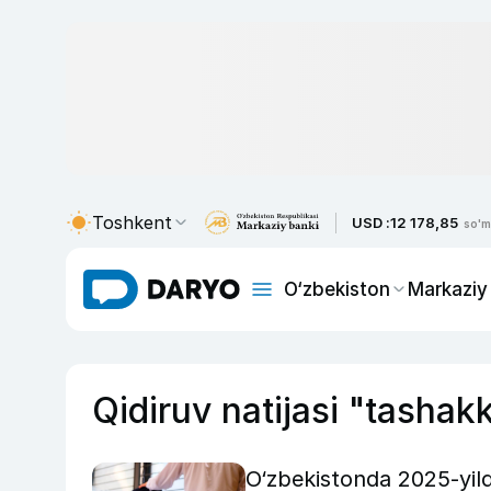
Toshkent
USD :
12 178,85
so'm
O‘zbekiston
Markaziy
Qidiruv natijasi "tasha
O‘zbekistonda 2025-yild