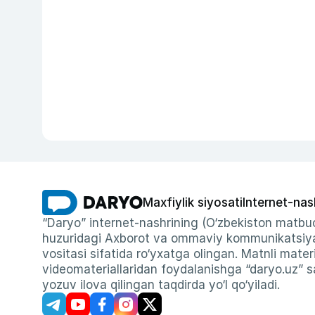
Maxfiylik siyosati
Internet-nas
“Daryo” internet-nashrining (O‘zbekiston matbuo
huzuridagi Axborot va ommaviy kommunikatsiyal
vositasi sifatida ro‘yxatga olingan. Matnli materi
videomateriallaridan foydalanishga “daryo.uz” sa
yozuv ilova qilingan taqdirda yo‘l qo‘yiladi.