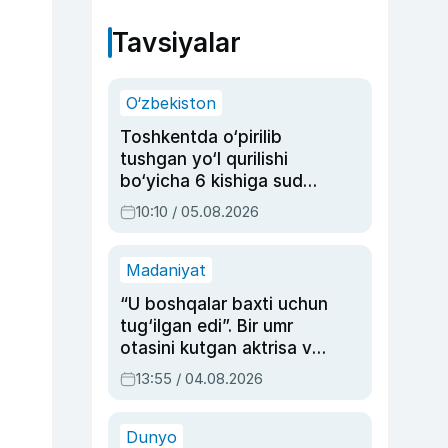
Tavsiyalar
O‘zbekiston
Toshkentda o‘pirilib
tushgan yo‘l qurilishi
bo‘yicha 6 kishiga sud
hukmi o‘qildi
10:10 / 05.08.2026
Madaniyat
“U boshqalar baxti uchun
tug‘ilgan edi”. Bir umr
otasini kutgan aktrisa va
dublyaj ustasi Rimma
13:55 / 04.08.2026
Ahmedovaning
sinovlarga to‘la hayoti
Dunyo