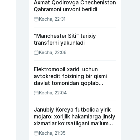
Axmat Qodirovga Checheniston
Qahramoni unvoni berildi
Kecha, 22:31
“Manchester Siti” tarixiy
transferni yakunladi
Kecha, 22:06
Elektromobil xaridi uchun
avtokredit foizining bir qismi
davlat tomonidan qoplab
berilishi mumkin
Kecha, 22:04
Janubiy Koreya futbolida yirik
mojaro: xorijlik hakamlarga jinsiy
xizmatlar ko‘rsatilgani ma’lum
qilindi
Kecha, 21:35