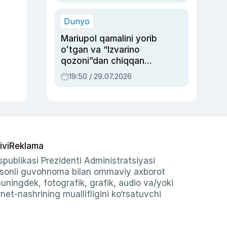
qolgan voqea
Dunyo
Mariupol qamalini yorib
oʻtgan va “Izvarino
qozoni”dan chiqqan
qahramon — Ukraina
19:50 / 29.07.2026
armiyasi bosh
qoʻmondoni Drapatiy
haqida
ivi
Reklama
publikasi Prezidenti Administratsiyasi
-sonli guvohnoma bilan ommaviy axborot
shuningdek, fotografik, grafik, audio va/yoki
et-nashrining muallifligini ko‘rsatuvchi