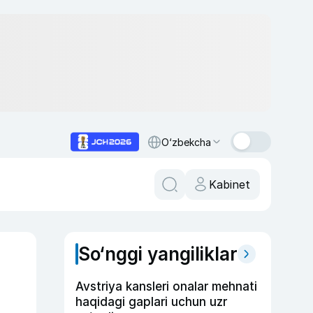
O‘zbekcha
Kabinet
So‘nggi yangiliklar
Avstriya kansleri onalar mehnati
haqidagi gaplari uchun uzr