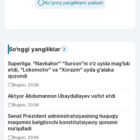
Ko'proq yangiliklarni yuklash
So‘nggi yangiliklar
Superliga. “Navbahor” “Surxon”ni o‘z uyida mag‘lub
etdi, “Lokomotiv” va “Xorazm” uyda g‘alaba
qozondi
Bugun, 23:26
Aktyor Abdu­mannon Ubaydullayev vafot etdi
Bugun, 23:08
Senat Prezident administratsiyasining huquqiy
maqomini belgilovchi konstitutsiyaviy qonunni
ma’qulladi
Bugun, 23:06