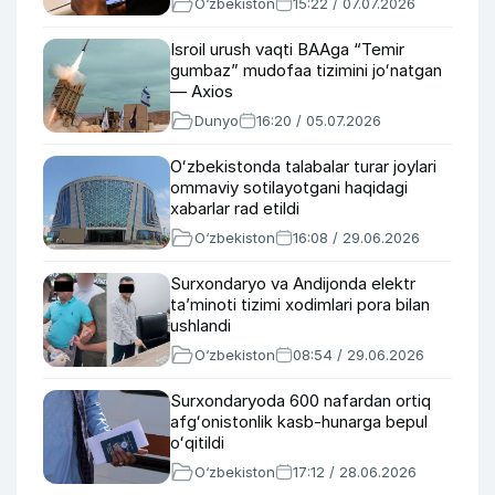
O‘zbekiston
15:22 / 07.07.2026
Isroil urush vaqti BAAga “Temir
gumbaz” mudofaa tizimini joʻnatgan
— Axios
Dunyo
16:20 / 05.07.2026
Oʻzbekistonda talabalar turar joylari
ommaviy sotilayotgani haqidagi
xabarlar rad etildi
O‘zbekiston
16:08 / 29.06.2026
Surxondaryo va Andijonda elektr
ta’minoti tizimi xodimlari pora bilan
ushlandi
O‘zbekiston
08:54 / 29.06.2026
Surxondaryoda 600 nafardan ortiq
afgʻonistonlik kasb-hunarga bepul
oʻqitildi
O‘zbekiston
17:12 / 28.06.2026