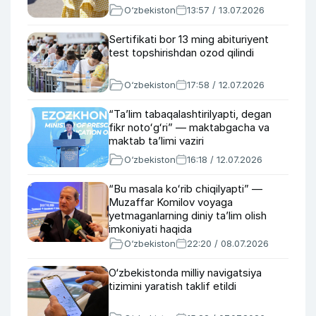
O‘zbekiston
13:57 / 13.07.2026
Sertifikati bor 13 ming abituriyent
test topshirishdan ozod qilindi
O‘zbekiston
17:58 / 12.07.2026
“Taʼlim tabaqalashtirilyapti, degan
fikr notoʻgʻri” — maktabgacha va
maktab taʼlimi vaziri
O‘zbekiston
16:18 / 12.07.2026
“Bu masala koʻrib chiqilyapti” —
Muzaffar Komilov voyaga
yetmaganlarning diniy taʼlim olish
imkoniyati haqida
O‘zbekiston
22:20 / 08.07.2026
O‘zbekistonda milliy navigatsiya
tizimini yaratish taklif etildi