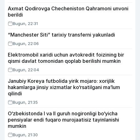
Axmat Qodirovga Checheniston Qahramoni unvoni
berildi
Bugun, 22:31
“Manchester Siti” tarixiy transferni yakunladi
Bugun, 22:06
Elektromobil xaridi uchun avtokredit foizining bir
qismi davlat tomonidan qoplab berilishi mumkin
Bugun, 22:04
Janubiy Koreya futbolida yirik mojaro: xorijlik
hakamlarga jinsiy xizmatlar ko‘rsatilgani ma’lum
qilindi
Bugun, 21:35
O‘zbekistonda I va II guruh nogironligi bo‘yicha
pensiyalar endi fuqaro murojaatisiz tayinlanishi
mumkin
Bugun, 21:30