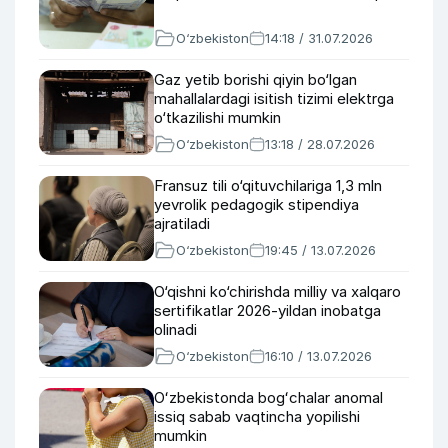
O‘zbekiston
14:18 / 31.07.2026
Gaz yetib borishi qiyin bo‘lgan
mahallalardagi isitish tizimi elektrga
o‘tkazilishi mumkin
O‘zbekiston
13:18 / 28.07.2026
Fransuz tili o‘qituvchilariga 1,3 mln
yevrolik pedagogik stipendiya
ajratiladi
O‘zbekiston
19:45 / 13.07.2026
O‘qishni ko‘chirishda milliy va xalqaro
sertifikatlar 2026-yildan inobatga
olinadi
O‘zbekiston
16:10 / 13.07.2026
Oʻzbekistonda bogʻchalar anomal
issiq sabab vaqtincha yopilishi
mumkin