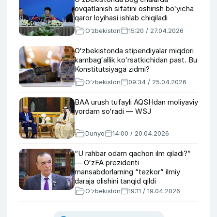
ovqatlanish sifatini oshirish boʻyicha
qaror loyihasi ishlab chiqiladi
O‘zbekiston
15:20 / 27.04.2026
Oʻzbekistonda stipendiyalar miqdori
kambagʻallik koʻrsatkichidan past. Bu
Konstitutsiyaga zidmi?
O‘zbekiston
09:34 / 25.04.2026
BAA urush tufayli AQSHdan moliyaviy
yordam soʻradi — WSJ
Dunyo
14:00 / 20.04.2026
“U rahbar odam qachon ilm qiladi?”
— OʻzFA prezidenti
mansabdorlarning “tezkor” ilmiy
daraja olishini tanqid qildi
O‘zbekiston
19:11 / 19.04.2026