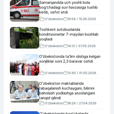
Samarqandda uch yoshli bola
bog‘chadagi suv havzasiga tushib
ketib, vafot etdi
O‘zbekiston
10:09 / 15.06.2026
Toshkent avtobuslarida
konditsionerlar 7-maydan boshlab
yoqiladi
O‘zbekiston
14:31 / 07.05.2026
O‘zbekistonda taʼlim olishga kelgan
xorijliklar soni 2,3 baravar oshdi
O‘zbekiston
13:45 / 01.05.2026
Oʻzbekiston maktablarida
tabaqalanish kuchaygani, bilimni
baholash yodlashga asoslangani
tanqid qilindi
O‘zbekiston
18:29 / 27.04.2026
Oʻzbekistonda bogʻchalarda