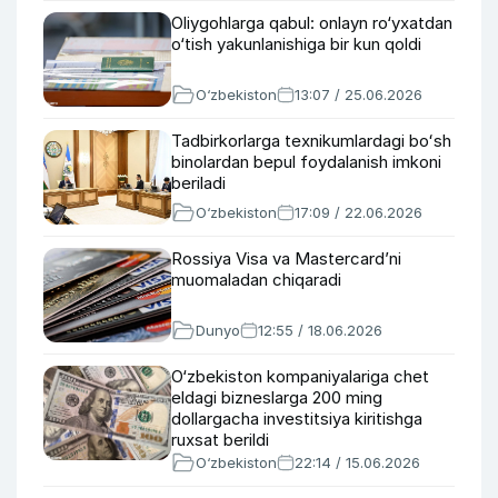
Oliygohlarga qabul: onlayn ro‘yxatdan
o‘tish yakunlanishiga bir kun qoldi
O‘zbekiston
13:07 / 25.06.2026
Tadbirkorlarga texnikumlardagi boʻsh
binolardan bepul foydalanish imkoni
beriladi
O‘zbekiston
17:09 / 22.06.2026
Rossiya Visa va Mastercard’ni
muomaladan chiqaradi
Dunyo
12:55 / 18.06.2026
O‘zbekiston kompaniyalariga chet
eldagi bizneslarga 200 ming
dollargacha investitsiya kiritishga
ruxsat berildi
O‘zbekiston
22:14 / 15.06.2026