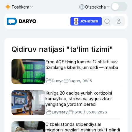
Toshkent
O‘zbekcha
Qidiruv natijasi "taʼlim tizimi"
Eron AQSHning kamida 12 shtati suv
tizimlariga kiberhujum qildi — manba
Dunyo
Bugun, 08:15
Kuniga 20 daqiqa yurish kortizolni
kamaytirib, stress va uyqusizlikni
yengishga yordam beradi
Layfstayl
16:30 / 05.08.2026
O‘zbekistonda stipendiyalar
miqdorini sezilarli oshirish taklif qilindi