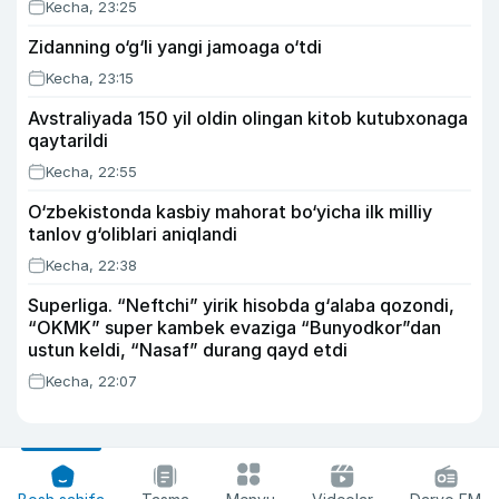
Kecha, 23:25
Zidanning o‘g‘li yangi jamoaga o‘tdi
Kecha, 23:15
Avstraliyada 150 yil oldin olingan kitob kutubxonaga
qaytarildi
Kecha, 22:55
O‘zbekistonda kasbiy mahorat bo‘yicha ilk milliy
tanlov g‘oliblari aniqlandi
Kecha, 22:38
Superliga. “Neftchi” yirik hisobda g‘alaba qozondi,
“OKMK” super kambek evaziga “Bunyodkor”dan
ustun keldi, “Nasaf” durang qayd etdi
Kecha, 22:07