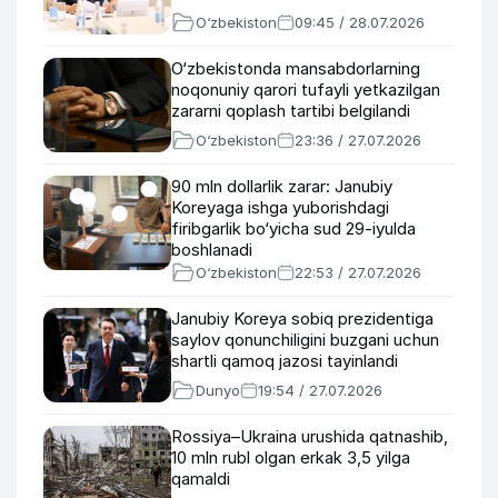
O‘zbekiston
09:45 / 28.07.2026
O‘zbekistonda mansabdorlarning
noqonuniy qarori tufayli yetkazilgan
zararni qoplash tartibi belgilandi
O‘zbekiston
23:36 / 27.07.2026
90 mln dollarlik zarar: Janubiy
Koreyaga ishga yuborishdagi
firibgarlik bo‘yicha sud 29-iyulda
boshlanadi
O‘zbekiston
22:53 / 27.07.2026
Janubiy Koreya sobiq prezidentiga
saylov qonunchiligini buzgani uchun
shartli qamoq jazosi tayinlandi
Dunyo
19:54 / 27.07.2026
Rossiya–Ukraina urushida qatnashib,
10 mln rubl olgan erkak 3,5 yilga
qamaldi