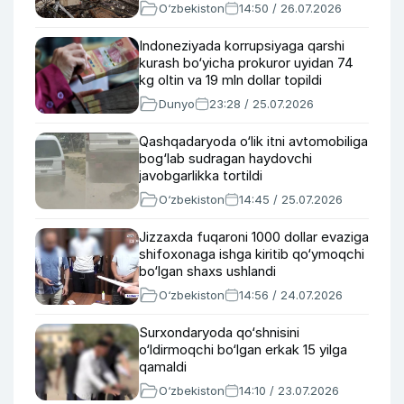
O‘zbekiston
14:50 / 26.07.2026
Indoneziyada korrupsiyaga qarshi
kurash bo‘yicha prokuror uyidan 74
kg oltin va 19 mln dollar topildi
Dunyo
23:28 / 25.07.2026
Qashqadaryoda o‘lik itni avtomobiliga
bog‘lab sudragan haydovchi
javobgarlikka tortildi
O‘zbekiston
14:45 / 25.07.2026
Jizzaxda fuqaroni 1000 dollar evaziga
shifoxonaga ishga kiritib qo‘ymoqchi
bo‘lgan shaxs ushlandi
O‘zbekiston
14:56 / 24.07.2026
Surxondaryoda qo‘shnisini
o‘ldirmoqchi bo‘lgan erkak 15 yilga
qamaldi
O‘zbekiston
14:10 / 23.07.2026