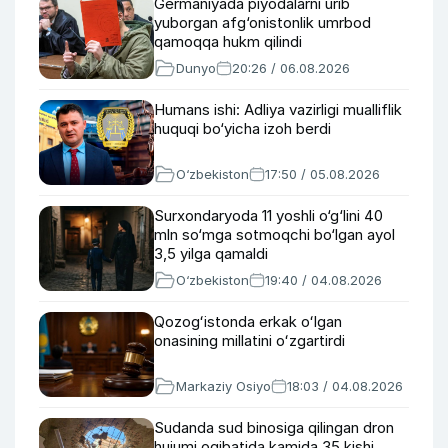
Germaniyada piyodalarni urib
yuborgan afg‘onistonlik umrbod
qamoqqa hukm qilindi
Dunyo
20:26 / 06.08.2026
Humans ishi: Adliya vazirligi mualliflik
huquqi bo‘yicha izoh berdi
O‘zbekiston
17:50 / 05.08.2026
Surxondaryoda 11 yoshli o‘g‘lini 40
mln so‘mga sotmoqchi bo‘lgan ayol
3,5 yilga qamaldi
O‘zbekiston
19:40 / 04.08.2026
Qozogʻistonda erkak oʻlgan
onasining millatini oʻzgartirdi
Markaziy Osiyo
18:03 / 04.08.2026
Sudanda sud binosiga qilingan dron
hujumi oqibatida kamida 35 kishi