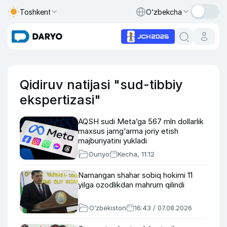
Toshkent
O‘zbekcha
Qidiruv natijasi "sud-tibbiy
ekspertizasi"
AQSH sudi Meta’ga 567 mln dollarlik
maxsus jamg‘arma joriy etish
majburiyatini yukladi
Dunyo
Kecha, 11:12
Namangan shahar sobiq hokimi 11
yilga ozodlikdan mahrum qilindi
O‘zbekiston
16:43 / 07.08.2026