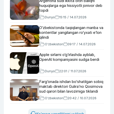
Argentina sudi ikkita oltin baliqni
huquqlarga ega hissiyotli jonivor deb
topdi
Dunyo
15:15 / 14.07.2026
O‘zbekistonda taqiqlangan manba va
kontentlar yangilangan ro‘yxati e’lon
qilindi
O‘zbekiston
09:17 / 14.07.2026
Apple sirlarni o‘g‘irlashda ayblab,
OpenAI kompaniyasini sudga berdi
Dunyo
22:01 / 11.07.2026
Farg‘onada ishdan bo‘shatilgan sobiq
maktab direktori Gulira’no Qosimova
sud qarori bilan lavozimiga tiklandi
O‘zbekiston
20:42 / 10.07.2026
Ko'proq yangiliklarni yuklash