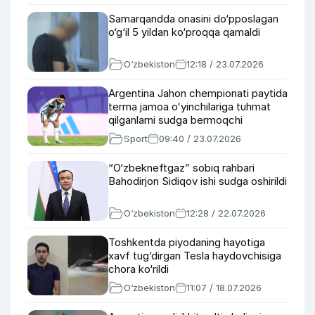
Samarqandda onasini do‘pposlagan
o‘g‘il 5 yildan ko‘proqqa qamaldi
O‘zbekiston
12:18 / 23.07.2026
Argentina Jahon chempionati paytida
terma jamoa oʻyinchilariga tuhmat
qilganlarni sudga bermoqchi
Sport
09:40 / 23.07.2026
“O‘zbekneftgaz” sobiq rahbari
Bahodirjon Sidiqov ishi sudga oshirildi
O‘zbekiston
12:28 / 22.07.2026
Toshkentda piyodaning hayotiga
xavf tug‘dirgan Tesla haydovchisiga
chora ko‘rildi
O‘zbekiston
11:07 / 18.07.2026