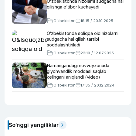
Oʻzbekistonda nizolarni sudgacha hal
qilishga eʼtibor kuchayadi
O‘zbekiston
18:15 / 20.10.2025
O‘zbekistonda soliqqa oid nizolarni
sudgacha hal qilish tartibi
soddalashtiriladi
O‘zbekiston
22:10 / 12.07.2025
Namangandagi novvoyxonada
giyohvandlik moddasi saqlab
kelingani aniqlandi (video)
O‘zbekiston
17:35 / 20.12.2024
So‘nggi yangiliklar