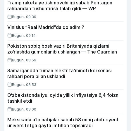
Tramp raketa yetishmovchiligi sabab Pentagon
rahbaridan tushuntirish talab qildi — WP
Bugun, 09:30
Vinisius “Real Madrid”da qoladimi?
Bugun, 09:14
Pokiston sobiq bosh vaziri Britaniyada qizlarni
zo‘rlashda gumonlanib ushlangan — The Guardian
Bugun, 08:59
Samarqandda tuman elektr ta’minoti korxonasi
rahbari pora bilan ushlandi
Bugun, 08:53
O‘zbekistonda iyul oyida yillik inflyatsiya 6,4 foizni
tashkil etdi
Bugun, 08:00
Meksikada a’lo natijalar sabab 58 ming abituriyent
universitetga qayta imtihon topshiradi