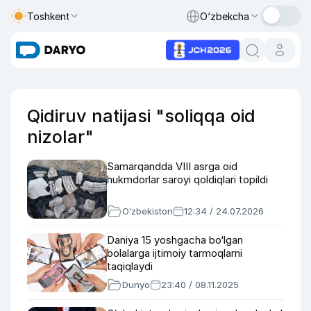
Toshkent
O‘zbekcha
Qidiruv natijasi "soliqqa oid
nizolar"
Samarqandda VIII asrga oid
hukmdorlar saroyi qoldiqlari topildi
O‘zbekiston
12:34 / 24.07.2026
Daniya 15 yoshgacha bo‘lgan
bolalarga ijtimoiy tarmoqlarni
taqiqlaydi
Dunyo
23:40 / 08.11.2025