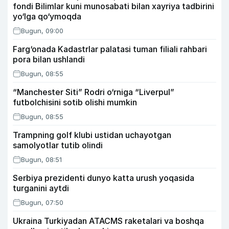
fondi Bilimlar kuni munosabati bilan xayriya tadbirini
yo‘lga qo‘ymoqda
Bugun, 09:00
Farg‘onada Kadastrlar palatasi tuman filiali rahbari
pora bilan ushlandi
Bugun, 08:55
“Manchester Siti” Rodri o‘rniga “Liverpul”
futbolchisini sotib olishi mumkin
Bugun, 08:55
Trampning golf klubi ustidan uchayotgan
samolyotlar tutib olindi
Bugun, 08:51
Serbiya prezidenti dunyo katta urush yoqasida
turganini aytdi
Bugun, 07:50
Ukraina Turkiyadan ATACMS raketalari va boshqa