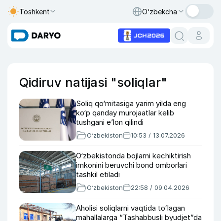
Toshkent
O‘zbekcha
Qidiruv natijasi "soliqlar"
Soliq qo‘mitasiga yarim yilda eng
ko‘p qanday murojaatlar kelib
tushgani e’lon qilindi
O‘zbekiston
10:53 / 13.07.2026
O‘zbekistonda bojlarni kechiktirish
imkonini beruvchi bond omborlari
tashkil etiladi
O‘zbekiston
22:58 / 09.04.2026
Aholisi soliqlarni vaqtida toʻlagan
mahallalarga “Tashabbusli byudjet”da