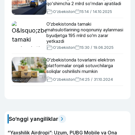
qoʻshimcha 2 mlrd soʻmdan ajratiladi
O‘zbekiston
15:14 / 14.10.2025
O‘zbekistonda tamaki
mahsulotlarining noqonuniy aylanmasi
byudjetga 195 mlrd so‘m zarar
yetkazdi
O‘zbekiston
15:30 / 19.06.2025
O‘zbekistonda tovarlarni elektron
platformalar orqali sotuvchilarga
soliqlar oshirilishi mumkin
O‘zbekiston
14:25 / 31.10.2024
So‘nggi yangiliklar
“Yaxshilik Airdropi”: Uzum, PUBG Mobile va Ona