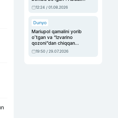
Oripovni siyosiy
12:24 / 01.08.2026
ayblovlardan asrab
qolgan voqea
Dunyo
Mariupol qamalini yorib
oʻtgan va “Izvarino
qozoni”dan chiqqan
qahramon — Ukraina
19:50 / 29.07.2026
armiyasi bosh
qoʻmondoni Drapatiy
haqida
un