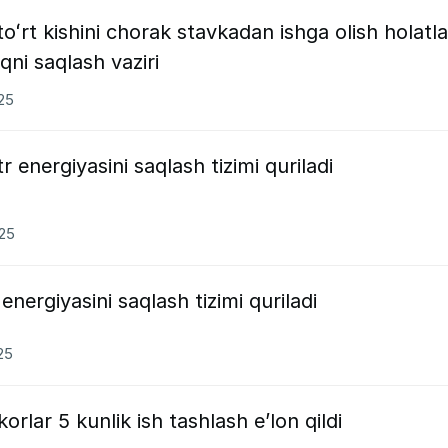
toʻrt kishini chorak stavkadan ishga olish holatla
qni saqlash vaziri
025
 energiyasini saqlash tizimi quriladi
025
energiyasini saqlash tizimi quriladi
25
orlar 5 kunlik ish tashlash e’lon qildi