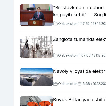
“Bir stavka oʻrin uchun 
koʻpayib ketdi” — Sogʻli
O‘zbekiston
17:29 / 28.12.2
Zangiota tumanida elektr
O‘zbekiston
07:05 / 21.12.2
Navoiy viloyatida elektr 
O‘zbekiston
13:38 / 19.12.20
Buyuk Britaniyada shifok