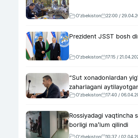
O‘zbekiston
22:00 / 29.04.
Prezident JSST bosh dire
O‘zbekiston
17:15 / 21.04.20
“Sut xonadonlardan yigʻ
zaharlagani aytilayotga
O‘zbekiston
17:40 / 06.04.
Rossiyadagi vaqtincha s
borligi maʼlum qilindi
O‘zbekiston
10:37 / 02.04.