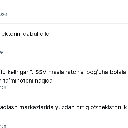
2026
ktorini qabul qildi
26
ib kelingan”. SSV maslahatchisi bogʻcha bolalar
n taʼminotchi haqida
2026
aqlash markazlarida yuzdan ortiq o‘zbekistonlik
2026