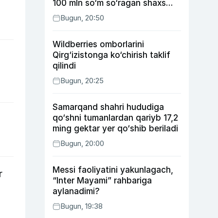
100 mln so‘m so‘ragan shaxs
ushlandi
Bugun, 20:50
Wildberries omborlarini
Qirg‘izistonga ko‘chirish taklif
qilindi
Bugun, 20:25
Samarqand shahri hududiga
qo‘shni tumanlardan qariyb 17,2
ming gektar yer qo‘shib beriladi
Bugun, 20:00
Messi faoliyatini yakunlagach,
r
“Inter Mayami” rahbariga
aylanadimi?
Bugun, 19:38