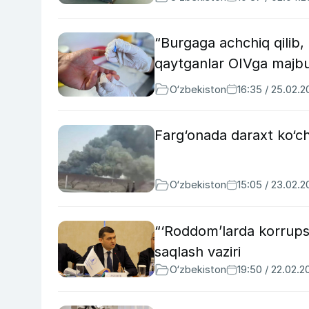
“Burgaga achchiq qilib,
qaytganlar OIVga majbur
O‘zbekiston
16:35 / 25.02.
Farg‘onada daraxt ko‘ch
O‘zbekiston
15:05 / 23.02.
“‘Roddom’larda korrupsi
saqlash vaziri
O‘zbekiston
19:50 / 22.02.2