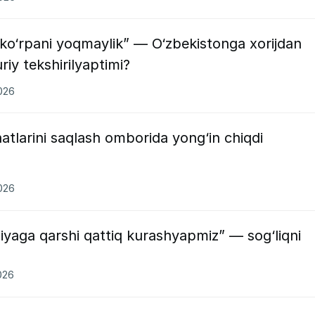
 ko‘rpani yoqmaylik” — O‘zbekistonga xorijdan
iy tekshirilyaptimi?
2026
atlarini saqlash omborida yong‘in chiqdi
2026
yaga qarshi qattiq kurashyapmiz” — sog‘liqni
026