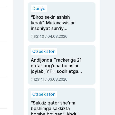
sinovlarga to‘la hayoti
Dunyo
“Biroz sekinlashish
kerak”. Mutaxassislar
insoniyat sun’iy
intellektni boshqara
12:40 / 04.08.2026
olmay qolishidan xavotir
bildirdi
O‘zbekiston
Andijonda Tracker’ga 21
nafar bog‘cha bolasini
joylab, YTH sodir etgan
ayolga sud hukmi o‘qildi
23:41 / 03.08.2026
O‘zbekiston
“Sakkiz qator she’rim
boshimga sakkizta
bomba bo‘lgan”. Abdulla