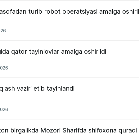
asofadan turib robot operatsiyasi amalga oshiril
026
gida qator tayinlovlar amalga oshirildi
2026
qlash vaziri etib tayinlandi
2026
ton birgalikda Mozori Sharifda shifoxona quradi