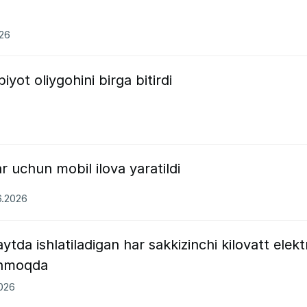
026
iyot oliygohini birga bitirdi
r uchun mobil ilova yaratildi
6.2026
tda ishlatiladigan har sakkizinchi kilovatt elekt
linmoqda
2026