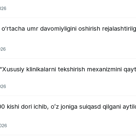
2026
o‘rtacha umr davomiyligini oshirish rejalashtiril
026
: “Xususiy klinikalarni tekshirish mexanizmini qay
026
 kishi dori ichib, oʻz joniga suiqasd qilgani aytil
2026