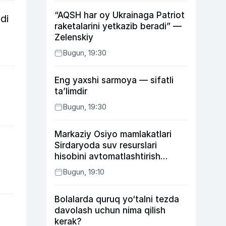
“AQSH har oy Ukrainaga Patriot
di
raketalarini yetkazib beradi” —
Zelenskiy
Bugun, 19:30
Eng yaxshi sarmoya — sifatli
ta’limdir
Bugun, 19:30
Markaziy Osiyo mamlakatlari
Sirdaryoda suv resurslari
hisobini avtomatlashtirish
rejasini ishlab chiqishni
Bugun, 19:10
ma’qulladi
Bolalarda quruq yo‘talni tezda
davolash uchun nima qilish
kerak?