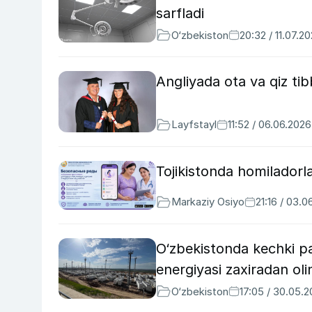
sarfladi
O‘zbekiston
20:32 / 11.07.2
Angliyada ota va qiz tibb
Layfstayl
11:52 / 06.06.2026
Tojikistonda homiladorla
Markaziy Osiyo
21:16 / 03.0
O‘zbekistonda kechki pay
energiyasi zaxiradan o
O‘zbekiston
17:05 / 30.05.