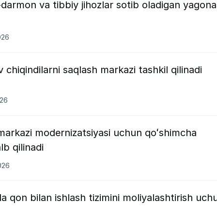
i-darmon va tibbiy jihozlar sotib oladigan yagona
026
 chiqindilarni saqlash markazi tashkil qilinadi
026
markazi modernizatsiyasi uchun qoʻshimcha
lb qilinadi
026
 qon bilan ishlash tizimini moliyalashtirish uch