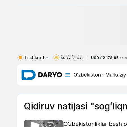
Toshkent
USD :
12 178,85
so'm
O‘zbekiston
Markaziy
Qidiruv natijasi "sogʻliq
O‘zbekistonliklar besh o