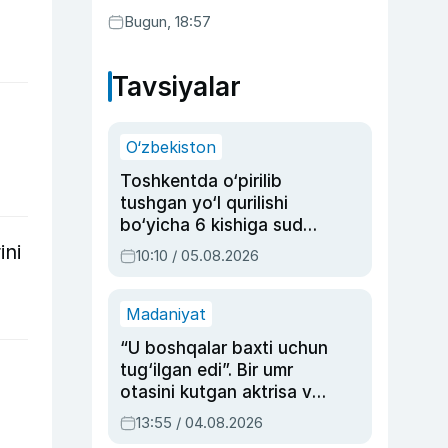
Bugun, 18:57
Tavsiyalar
O‘zbekiston
Toshkentda o‘pirilib
tushgan yo‘l qurilishi
bo‘yicha 6 kishiga sud
hukmi o‘qildi
ini
10:10 / 05.08.2026
Madaniyat
“U boshqalar baxti uchun
tug‘ilgan edi”. Bir umr
otasini kutgan aktrisa va
dublyaj ustasi Rimma
13:55 / 04.08.2026
Ahmedovaning