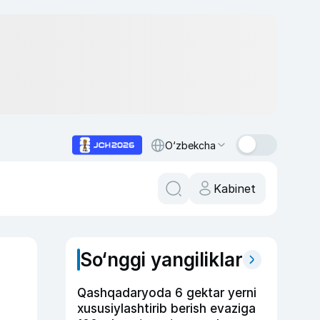
O‘zbekcha
Kabinet
So‘nggi yangiliklar
Qashqadaryoda 6 gektar yerni
xususiylashtirib berish evaziga