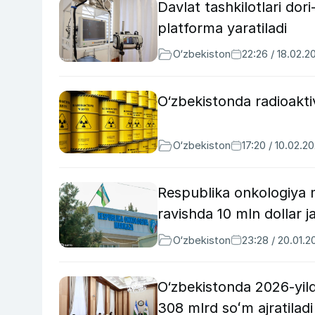
Davlat tashkilotlari dor
platforma yaratiladi
O‘zbekiston
22:26 / 18.02.2
O‘zbekistonda radioaktiv
O‘zbekiston
17:20 / 10.02.2
Respublika onkologiya 
ravishda 10 mln dollar ja
O‘zbekiston
23:28 / 20.01.2
O‘zbekistonda 2026-yilda
308 mlrd soʻm ajratiladi