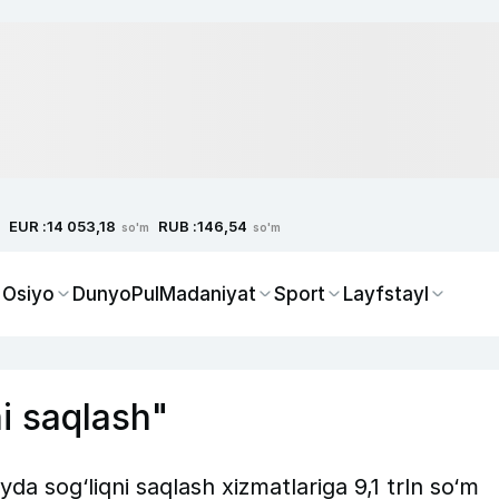
EUR :
RUB :
14 053,18
146,54
so'm
so'm
 Osiyo
Dunyo
Pul
Madaniyat
Sport
Layfstayl
ni saqlash"
yda sog‘liqni saqlash xizmatlariga 9,1 trln so‘m