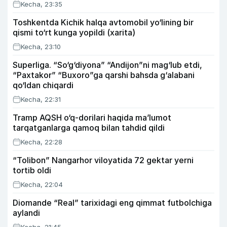
Kecha, 23:35
Toshkentda Kichik halqa avtomobil yo‘lining bir
qismi to‘rt kunga yopildi (xarita)
Kecha, 23:10
Superliga. “So‘g‘diyona” “Andijon”ni mag‘lub etdi,
“Paxtakor” “Buxoro”ga qarshi bahsda g‘alabani
qo‘ldan chiqardi
Kecha, 22:31
Tramp AQSH o‘q-dorilari haqida ma’lumot
tarqatganlarga qamoq bilan tahdid qildi
Kecha, 22:28
“Tolibon” Nangarhor viloyatida 72 gektar yerni
tortib oldi
Kecha, 22:04
Diomande “Real” tarixidagi eng qimmat futbolchiga
aylandi