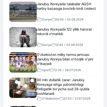
Janubiy Koreyada talabalar AQSH
harbiy bazasiga bostirib kirdi (video)
Dunyo
00:05 / 05.08.2026
Janubiy Koreyada 122 yillik harorat
rekordi o‘rnatildi
Dunyo
12:45 / 03.08.2026
O‘zbekiston milliy terma jamoasi
Janubiy Koreya bilan o‘rtoqlik o‘yini
o‘tkazadi
Sport
12:35 / 28.07.2026
90 mln dollarlik zarar: Janubiy
Koreyaga ishga yuborishdagi
firibgarlik bo‘yicha sud 29-iyulda
boshlanadi
O‘zbekiston
22:53 / 27.07.2026