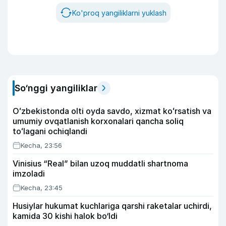
Ko'proq yangiliklarni yuklash
So‘nggi yangiliklar
Oʻzbekistonda olti oyda savdo, xizmat koʻrsatish va
umumiy ovqatlanish korxonalari qancha soliq
toʻlagani ochiqlandi
Kecha, 23:56
Vinisius “Real” bilan uzoq muddatli shartnoma
imzoladi
Kecha, 23:45
Husiylar hukumat kuchlariga qarshi raketalar uchirdi,
kamida 30 kishi halok bo‘ldi