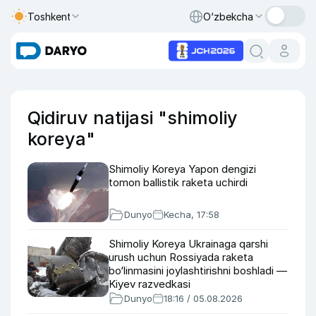
Toshkent
O‘zbekcha
Qidiruv natijasi "shimoliy
koreya"
Shimoliy Koreya Yapon dengizi
tomon ballistik raketa uchirdi
Dunyo
Kecha, 17:58
Shimoliy Koreya Ukrainaga qarshi
urush uchun Rossiyada raketa
bo‘linmasini joylashtirishni boshladi —
Kiyev razvedkasi
Dunyo
18:16 / 05.08.2026