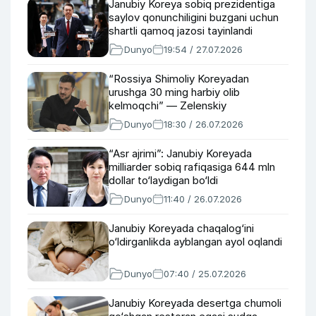
Janubiy Koreya sobiq prezidentiga
saylov qonunchiligini buzgani uchun
shartli qamoq jazosi tayinlandi
Dunyo
19:54 / 27.07.2026
“Rossiya Shimoliy Koreyadan
urushga 30 ming harbiy olib
kelmoqchi” — Zelenskiy
Dunyo
18:30 / 26.07.2026
“Asr ajrimi”: Janubiy Koreyada
milliarder sobiq rafiqasiga 644 mln
dollar to‘laydigan bo‘ldi
Dunyo
11:40 / 26.07.2026
Janubiy Koreyada chaqalog‘ini
o‘ldirganlikda ayblangan ayol oqlandi
Dunyo
07:40 / 25.07.2026
Janubiy Koreyada desertga chumoli