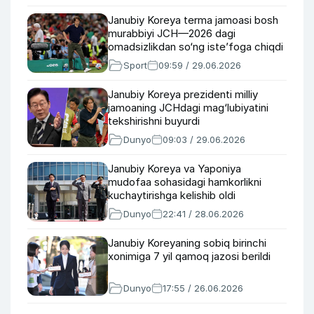
Janubiy Koreya terma jamoasi bosh
murabbiyi JCH—2026 dagi
omadsizlikdan so‘ng iste’foga chiqdi
Sport
09:59 / 29.06.2026
Janubiy Koreya prezidenti milliy
jamoaning JCHdagi mag‘lubiyatini
tekshirishni buyurdi
Dunyo
09:03 / 29.06.2026
Janubiy Koreya va Yaponiya
mudofaa sohasidagi hamkorlikni
kuchaytirishga kelishib oldi
Dunyo
22:41 / 28.06.2026
Janubiy Koreyaning sobiq birinchi
xonimiga 7 yil qamoq jazosi berildi
Dunyo
17:55 / 26.06.2026