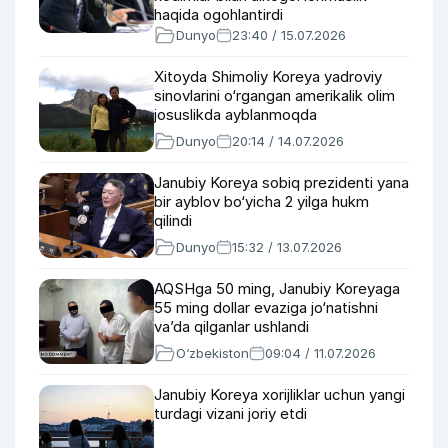
haqida ogohlantirdi
Dunyo
23:40 / 15.07.2026
Xitoyda Shimoliy Koreya yadroviy
sinovlarini o‘rgangan amerikalik olim
josuslikda ayblanmoqda
Dunyo
20:14 / 14.07.2026
Janubiy Koreya sobiq prezidenti yana
bir ayblov bo‘yicha 2 yilga hukm
qilindi
Dunyo
15:32 / 13.07.2026
AQSHga 50 ming, Janubiy Koreyaga
55 ming dollar evaziga jo‘natishni
va’da qilganlar ushlandi
O‘zbekiston
09:04 / 11.07.2026
Janubiy Koreya xorijliklar uchun yangi
turdagi vizani joriy etdi