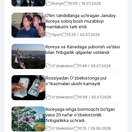
Dunyo
10:00 / 10.07.2026
O‘lim tahdidlariga uchragan Janubiy
Koreya sobiq bosh murabbiyi
mamlakatni tark etdi
Sport
13:25 / 05.07.2026
Koreya va Kanadaga yuborish va’dasi
bilan firibgarlik qilganlar ushlandi
O‘zbekiston
11:49 / 05.07.2026
Rossiyadan Oʻzbekistonga pul
oʻtkazmalari ulushi kamaydi
O‘zbekiston
15:56 / 02.07.2026
Koreyaga ishga bormoqchi bo‘lgan
yana 20 nafar o‘zbekistonlik
firibgarlikka uchradi
O‘zbekiston
10:15 / 29.06.2026