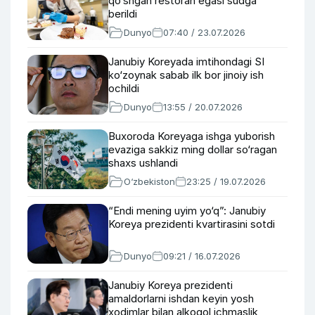
qo‘shgan restoran egasi sudga
berildi
Dunyo
07:40 / 23.07.2026
Janubiy Koreyada imtihondagi SI
ko‘zoynak sabab ilk bor jinoiy ish
ochildi
Dunyo
13:55 / 20.07.2026
Buxoroda Koreyaga ishga yuborish
evaziga sakkiz ming dollar so‘ragan
shaxs ushlandi
O‘zbekiston
23:25 / 19.07.2026
“Endi mening uyim yo‘q”: Janubiy
Koreya prezidenti kvartirasini sotdi
Dunyo
09:21 / 16.07.2026
Janubiy Koreya prezidenti
amaldorlarni ishdan keyin yosh
xodimlar bilan alkogol ichmaslik