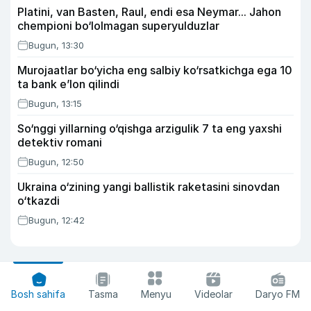
Platini, van Basten, Raul, endi esa Neymar... Jahon
chempioni bo‘lolmagan superyulduzlar
Bugun, 13:30
Murojaatlar bo‘yicha eng salbiy ko‘rsatkichga ega 10
ta bank e’lon qilindi
Bugun, 13:15
So‘nggi yillarning o‘qishga arzigulik 7 ta eng yaxshi
detektiv romani
Bugun, 12:50
Ukraina o‘zining yangi ballistik raketasini sinovdan
o‘tkazdi
Bugun, 12:42
Bosh sahifa
Tasma
Menyu
Videolar
Daryo FM