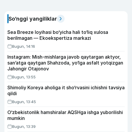
So‘nggi yangiliklar
Sea Breeze loyihasi bo‘yicha hali to‘liq xulosa
berilmagan — Ekoekspertiza markazi
Bugun, 14:16
Instagram: Mish-mishlarga javob qaytargan aktyor,
san’atga qaytgan Shahzoda, yo‘lga asfalt yotqizgan
Jahongir Otajonov
Bugun, 13:55
Shimoliy Koreya aholiga it sho‘rvasini ichishni tavsiya
qildi
Bugun, 13:45
O‘zbekistonlik hamshiralar AQSHga ishga yuborilishi
mumkin
Bugun, 13:39