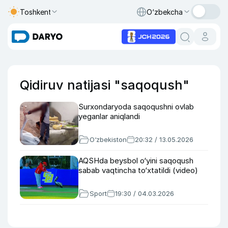
Toshkent
O‘zbekcha
Qidiruv natijasi "saqoqush"
Surxondaryoda saqoqushni ovlab
yeganlar aniqlandi
O‘zbekiston
20:32 / 13.05.2026
AQSHda beysbol o‘yini saqoqush
sabab vaqtincha to‘xtatildi (video)
Sport
19:30 / 04.03.2026