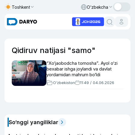
Toshkent
O‘zbekcha
Qidiruv natijasi "samo"
“Xo‘jaobodcha tomosha”. Ayol o‘zi
bexabar ishga joylandi va davlat
yordamidan mahrum bo‘ldi
O‘zbekiston
11:49 / 04.06.2026
So‘nggi yangiliklar