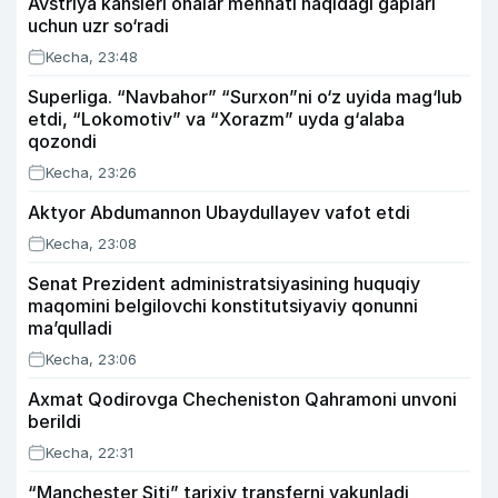
Avstriya kansleri onalar mehnati haqidagi gaplari
uchun uzr so‘radi
Kecha, 23:48
Superliga. “Navbahor” “Surxon”ni o‘z uyida mag‘lub
etdi, “Lokomotiv” va “Xorazm” uyda g‘alaba
qozondi
Kecha, 23:26
Aktyor Abdu­mannon Ubaydullayev vafot etdi
Kecha, 23:08
Senat Prezident administratsiyasining huquqiy
maqomini belgilovchi konstitutsiyaviy qonunni
ma’qulladi
Kecha, 23:06
Axmat Qodirovga Checheniston Qahramoni unvoni
berildi
Kecha, 22:31
“Manchester Siti” tarixiy transferni yakunladi