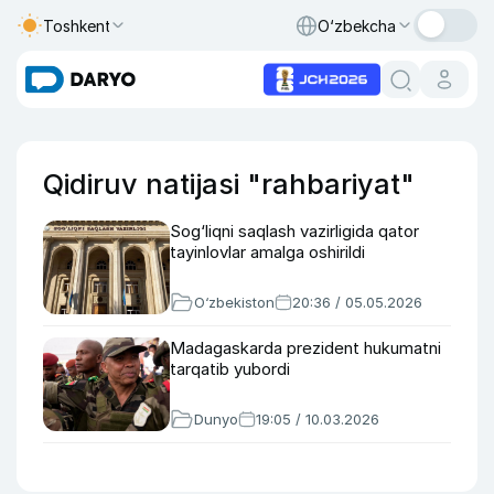
Toshkent
O‘zbekcha
Qidiruv natijasi "rahbariyat"
Sog‘liqni saqlash vazirligida qator
tayinlovlar amalga oshirildi
O‘zbekiston
20:36 / 05.05.2026
Madagaskarda prezident hukumatni
tarqatib yubordi
Dunyo
19:05 / 10.03.2026