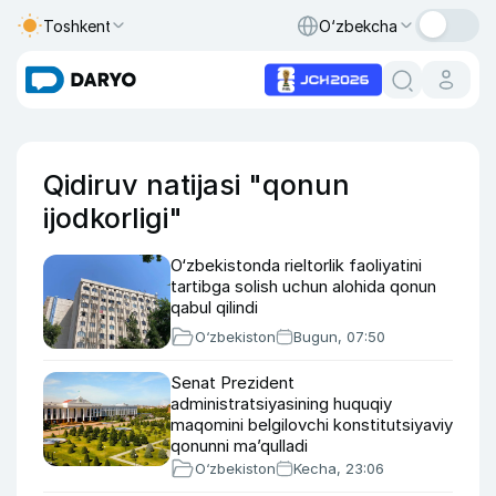
Toshkent
O‘zbekcha
Qidiruv natijasi "qonun
ijodkorligi"
O‘zbekistonda rieltorlik faoliyatini
tartibga solish uchun alohida qonun
qabul qilindi
O‘zbekiston
Bugun, 07:50
Senat Prezident
administratsiyasining huquqiy
maqomini belgilovchi konstitutsiyaviy
qonunni ma’qulladi
O‘zbekiston
Kecha, 23:06