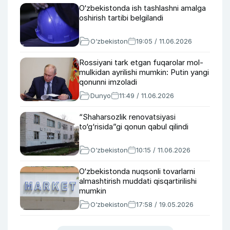
O‘zbekistonda ish tashlashni amalga
oshirish tartibi belgilandi
O‘zbekiston
19:05 / 11.06.2026
Rossiyani tark etgan fuqarolar mol-
mulkidan ayrilishi mumkin: Putin yangi
qonunni imzoladi
Dunyo
11:49 / 11.06.2026
“Shaharsozlik renovatsiyasi
to‘g‘risida”gi qonun qabul qilindi
O‘zbekiston
10:15 / 11.06.2026
O‘zbekistonda nuqsonli tovarlarni
almashtirish muddati qisqartirilishi
mumkin
O‘zbekiston
17:58 / 19.05.2026