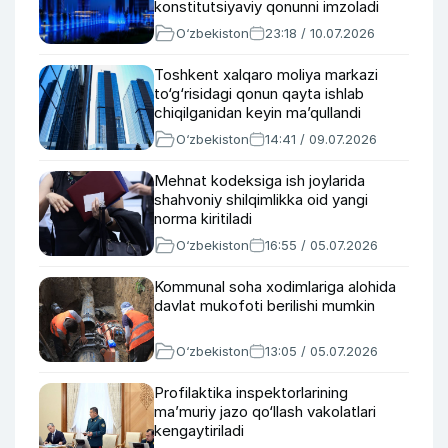
konstitutsiyaviy qonunni imzoladi
O‘zbekiston
23:18 / 10.07.2026
Toshkent xalqaro moliya markazi
to‘g‘risidagi qonun qayta ishlab
chiqilganidan keyin ma’qullandi
O‘zbekiston
14:41 / 09.07.2026
Mehnat kodeksiga ish joylarida
shahvoniy shilqimlikka oid yangi
norma kiritiladi
O‘zbekiston
16:55 / 05.07.2026
Kommunal soha xodimlariga alohida
davlat mukofoti berilishi mumkin
O‘zbekiston
13:05 / 05.07.2026
Profilaktika inspektorlarining
ma’muriy jazo qo‘llash vakolatlari
kengaytiriladi