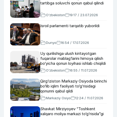
tartibga soluvchi qonun qabul qilindi
O‘zbekiston
19:17 / 23.07.2026
Isroil parlamenti tarqatib yuborildi
Dunyo
16:54 / 17.07.2026
Uy qurilishiga ulush kiritayotgan
fuqarolar mablag‘larini himoya qilish
bo‘yicha qonun loyihasi ishlab chiqildi
O‘zbekiston
16:55 / 11.07.2026
Qirg‘iziston Markaziy Osiyoda birinchi
bo‘lib iqlim faoliyati to‘g‘risidagi
qonunni qabul qildi
Markaziy Osiyo
12:24 / 11.07.2026
Shavkat Mirziyoyev “Toshkent
xalqaro moliya markazi to‘g‘risida”gi