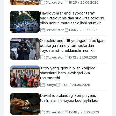
O‘zbekiston
18:25 / 29.06.2026
Haydovchilar endi aybdor taraf
sug‘urtalovchisidan sug‘urta to‘lovini
olish uchun murojaat qilishi mumkin
O‘zbekiston
11:50 / 28.06.2026
O‘zbekistonda 16 yoshgacha bo‘lgan
bolalarga ijtimoiy tarmoqlardan
foydalanish cheklanishi mumkin
O‘zbekiston
15:12 / 27.06.2026
Xitoy yangi qonun bilan xorijdagi
shaxslarni ham javobgarlikka
tortmoqchi
Dunyo
18:00 / 24.06.2026
Davlat idoralaridagi komplayens
tuzilmalari himoyasi kuchaytiriladi
O‘zbekiston
15:48 / 24.06.2026