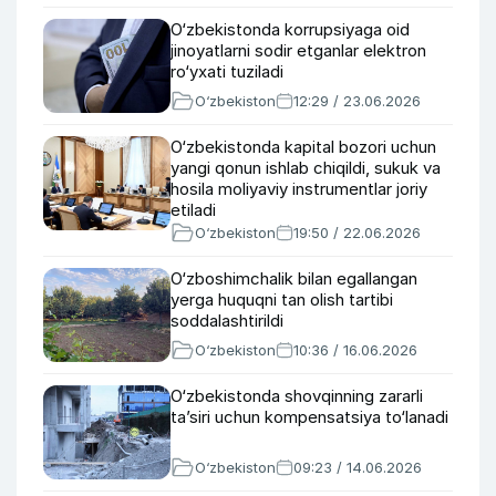
O‘zbekistonda korrupsiyaga oid
jinoyatlarni sodir etganlar elektron
ro‘yxati tuziladi
O‘zbekiston
12:29 / 23.06.2026
O‘zbekistonda kapital bozori uchun
yangi qonun ishlab chiqildi, sukuk va
hosila moliyaviy instrumentlar joriy
etiladi
O‘zbekiston
19:50 / 22.06.2026
O‘zboshimchalik bilan egallangan
yerga huquqni tan olish tartibi
soddalashtirildi
O‘zbekiston
10:36 / 16.06.2026
O‘zbekistonda shovqinning zararli
taʼsiri uchun kompensatsiya to‘lanadi
O‘zbekiston
09:23 / 14.06.2026