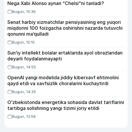
Nega Xabi Alonso aynan “Chelsi”ni tanladi?
Bugun, 15:36
Senat harbiy xizmatchilar pensiyasining eng yuqori
miqdorini 100 foizgacha oshirishni nazarda tutuvchi
qonunni ma’qulladi
Bugun, 15:15
Sun’iy intellekt bolalar ertaklarida ayol obrazlaridan
deyarli foydalanmayapti
Bugun, 14:55
OpenAI yangi modelida jiddiy kiberxavf ehtimolini
qayd etdi va xavfsizlik choralarini kuchaytirdi
Bugun, 14:35
Oʻzbekistonda energetika sohasida davlat tariflarini
tartibga solishning yangi tizimi joriy etildi
Bugun, 13:58