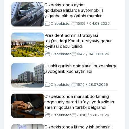
O‘zbekistonda ayrim
qoidabuzarliklarda avtomobil 1
yilgacha olib qo‘yilishi mumkin
O‘zbekiston
15:09 / 04.08.2026
Prezident administratsiyasi
to‘g‘risidagi Konstitutsiyaviy qonun
loyihasi qabul qilindi
O‘zbekiston
11:47 / 04.08.2026
Ulushli qurilish qoidalarini buzganlarga
javobgarlik kuchaytiriladi
O‘zbekiston
16:10 / 28.07.2026
O‘zbekistonda mansabdorlarning
noqonuniy qarori tufayli yetkazilgan
zararni qoplash tartibi belgilandi
O‘zbekiston
23:36 / 27.07.2026
O‘zbekistonda ijtimoiy ish sohasini