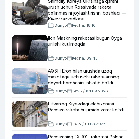
Shimoliy Koreya Ukrainaga qarshi
urush uchun Rossiyada raketa
bo‘linmasini joylashtirishni boshladi —
Kiyev razvedkasi
Dunyo
Kecha, 18:16
Ilon Maskning raketasi bugun Oyga
urilishi kutilmoqda
Dunyo
Kecha, 09:45
AQSH Eron bilan urushda uzoq
masofaga uchuvchi raketalarining
deyarli barchasini ishlatib bo‘ldi
Dunyo
19:55 / 04.08.2026
Litvaning Kiyevdagi elchixonasi
Rossiya raketa hujumida zarar ko‘rdi
Dunyo
18:15 / 01.08.2026
Rossiyaning “X-101” raketasi Polsha