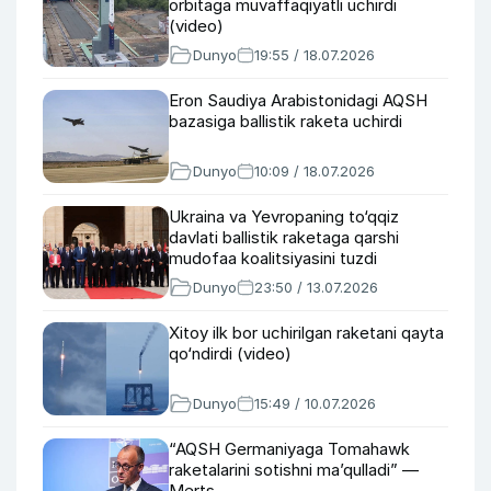
orbitaga muvaffaqiyatli uchirdi
(video)
Dunyo
19:55 / 18.07.2026
Eron Saudiya Arabistonidagi AQSH
bazasiga ballistik raketa uchirdi
Dunyo
10:09 / 18.07.2026
Ukraina va Yevropaning to‘qqiz
davlati ballistik raketaga qarshi
mudofaa koalitsiyasini tuzdi
Dunyo
23:50 / 13.07.2026
Xitoy ilk bor uchirilgan raketani qayta
qo‘ndirdi (video)
Dunyo
15:49 / 10.07.2026
“AQSH Germaniyaga Tomahawk
raketalarini sotishni ma’qulladi” —
Merts