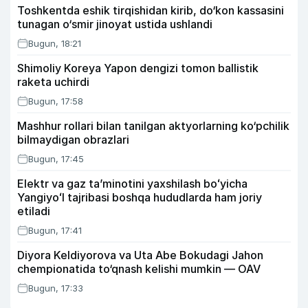
Toshkentda eshik tirqishidan kirib, do‘kon kassasini
tunagan o‘smir jinoyat ustida ushlandi
Bugun, 18:21
Shimoliy Koreya Yapon dengizi tomon ballistik
raketa uchirdi
Bugun, 17:58
Mashhur rollari bilan tanilgan aktyorlarning ko‘pchilik
bilmaydigan obrazlari
Bugun, 17:45
Elektr va gaz taʼminotini yaxshilash boʻyicha
Yangiyoʻl tajribasi boshqa hududlarda ham joriy
etiladi
Bugun, 17:41
Diyora Keldiyorova va Uta Abe Bokudagi Jahon
chempionatida to‘qnash kelishi mumkin — OAV
Bugun, 17:33