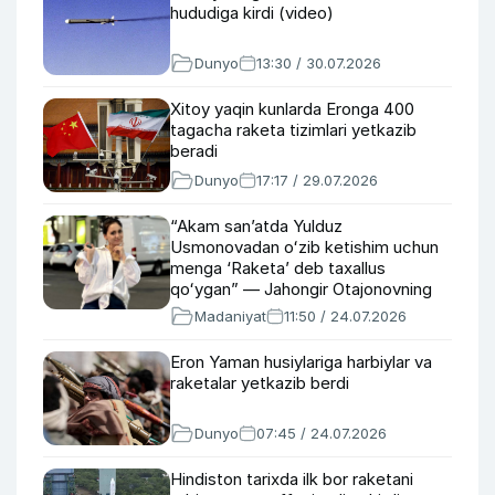
hududiga kirdi (video)
Dunyo
13:30 / 30.07.2026
Xitoy yaqin kunlarda Eronga 400
tagacha raketa tizimlari yetkazib
beradi
Dunyo
17:17 / 29.07.2026
“Akam san’atda Yulduz
Usmonovadan oʻzib ketishim uchun
menga ‘Raketa’ deb taxallus
qoʻygan” — Jahongir Otajonovning
singlisi E’tibor Otajonova
Madaniyat
11:50 / 24.07.2026
Eron Yaman husiylariga harbiylar va
raketalar yetkazib berdi
Dunyo
07:45 / 24.07.2026
Hindiston tarixda ilk bor raketani