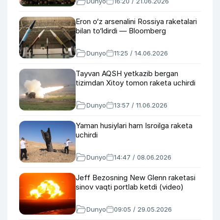
Dunyo
16:20 / 21.06.2026
Eron o‘z arsenalini Rossiya raketalari
bilan to‘ldirdi — Bloomberg
Dunyo
11:25 / 14.06.2026
Tayvan AQSH yetkazib bergan
tizimdan Xitoy tomon raketa uchirdi
Dunyo
13:57 / 11.06.2026
Yaman husiylari ham Isroilga raketa
uchirdi
Dunyo
14:47 / 08.06.2026
Jeff Bezosning New Glenn raketasi
sinov vaqti portlab ketdi (video)
Dunyo
09:05 / 29.05.2026