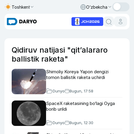
Toshkent
O‘zbekcha
Qidiruv natijasi "qit’alararo
ballistik raketa"
Shimoliy Koreya Yapon dengizi
tomon ballistik raketa uchirdi
Dunyo
Bugun, 17:58
SpaceX raketasining bo‘lagi Oyga
borib urildi
Dunyo
Bugun, 12:30