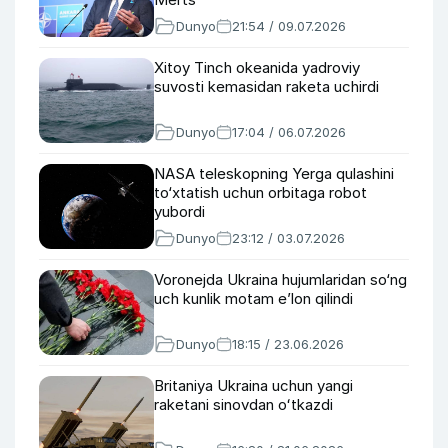
Dunyo
21:54 / 09.07.2026
Xitoy Tinch okeanida yadroviy
suvosti kemasidan raketa uchirdi
Dunyo
17:04 / 06.07.2026
NASA teleskopning Yerga qulashini
to‘xtatish uchun orbitaga robot
yubordi
Dunyo
23:12 / 03.07.2026
Voronejda Ukraina hujumlaridan so‘ng
uch kunlik motam e’lon qilindi
Dunyo
18:15 / 23.06.2026
Britaniya Ukraina uchun yangi
raketani sinovdan oʻtkazdi