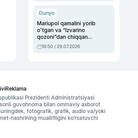
qolgan voqea
Dunyo
Mariupol qamalini yorib
oʻtgan va “Izvarino
qozoni”dan chiqqan
qahramon — Ukraina
19:50 / 29.07.2026
armiyasi bosh
qoʻmondoni Drapatiy
haqida
ivi
Reklama
publikasi Prezidenti Administratsiyasi
-sonli guvohnoma bilan ommaviy axborot
shuningdek, fotografik, grafik, audio va/yoki
et-nashrining muallifligini ko‘rsatuvchi