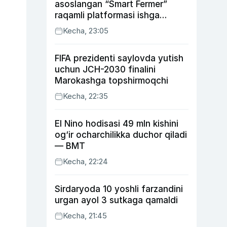
asoslangan “Smart Fermer”
raqamli platformasi ishga
tushiriladi
Kecha, 23:05
FIFA prezidenti saylovda yutish
uchun JCH-2030 finalini
Marokashga topshirmoqchi
Kecha, 22:35
El Nino hodisasi 49 mln kishini
og‘ir ocharchilikka duchor qiladi
— BMT
Kecha, 22:24
Sirdaryoda 10 yoshli farzandini
urgan ayol 3 sutkaga qamaldi
Kecha, 21:45