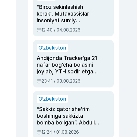
“Biroz sekinlashish
kerak”. Mutaxassislar
insoniyat sun’iy
intellektni boshqara
12:40 / 04.08.2026
olmay qolishidan xavotir
bildirdi
O‘zbekiston
Andijonda Tracker’ga 21
nafar bog‘cha bolasini
joylab, YTH sodir etgan
ayolga sud hukmi o‘qildi
23:41 / 03.08.2026
O‘zbekiston
“Sakkiz qator she’rim
boshimga sakkizta
bomba bo‘lgan”. Abdulla
Oripovni siyosiy
12:24 / 01.08.2026
ayblovlardan asrab