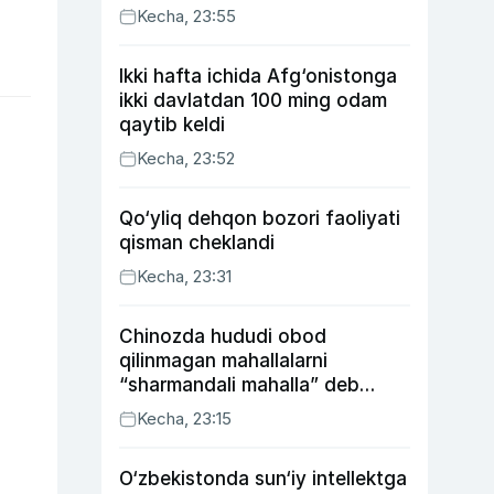
Kecha, 23:55
Ikki hafta ichida Afg‘onistonga
ikki davlatdan 100 ming odam
qaytib keldi
Kecha, 23:52
Qo‘yliq dehqon bozori faoliyati
qisman cheklandi
Kecha, 23:31
Chinozda hududi obod
qilinmagan mahallalarni
“sharmandali mahalla” deb
belgilash boshlandi
Kecha, 23:15
O‘zbekistonda sun‘iy intellektga