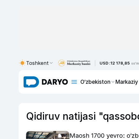
Toshkent
USD :
12 178,85
so'm
O‘zbekiston
Markaziy
Qidiruv natijasi "qassob
Maosh 1700 yevro: o‘zbe