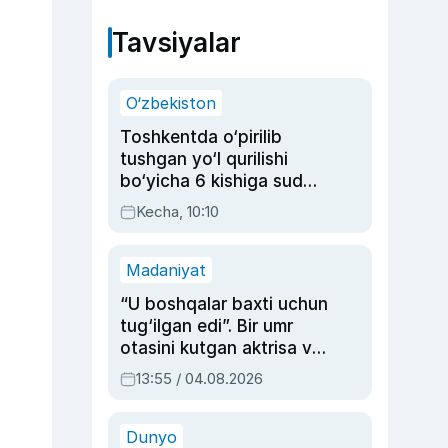
Tavsiyalar
O‘zbekiston
Toshkentda o‘pirilib
tushgan yo‘l qurilishi
bo‘yicha 6 kishiga sud
hukmi o‘qildi
Kecha, 10:10
Madaniyat
“U boshqalar baxti uchun
tug‘ilgan edi”. Bir umr
otasini kutgan aktrisa va
dublyaj ustasi Rimma
13:55 / 04.08.2026
Ahmedovaning
sinovlarga to‘la hayoti
Dunyo