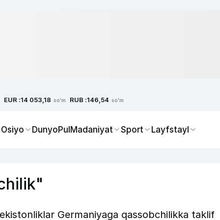
EUR :
RUB :
14 053,18
146,54
so'm
so'm
 Osiyo
Dunyo
Pul
Madaniyat
Sport
Layfstayl
chilik"
kistonliklar Germaniyaga qassobchilikka taklif