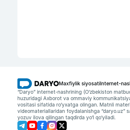
Maxfiylik siyosati
Internet-nas
“Daryo” internet-nashrining (O‘zbekiston matbuo
huzuridagi Axborot va ommaviy kommunikatsiyal
vositasi sifatida ro‘yxatga olingan. Matnli materi
videomateriallaridan foydalanishga “daryo.uz” sa
yozuv ilova qilingan taqdirda yo‘l qo‘yiladi.