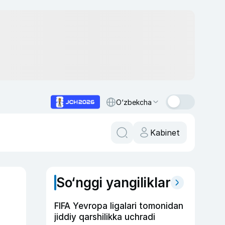
O‘zbekcha
Kabinet
So‘nggi yangiliklar
FIFA Yevropa ligalari tomonidan
jiddiy qarshilikka uchradi