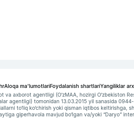
hr
Aloqa ma'lumotlari
Foydalanish shartlari
Yangiliklar arx
t va axborot agentligi (O‘zMAA, hozirgi O‘zbekiston Res
ar agentligi) tomonidan 13.03.2015 yil sanasida 0944
allarni to‘liq ko‘chirish yoki qisman iqtibos keltirishga, 
ytiga giperhavola mavjud bo‘lgan va/yoki “Daryo” intern