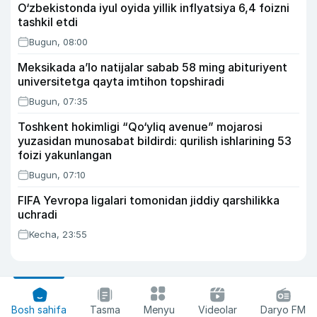
O‘zbekistonda iyul oyida yillik inflyatsiya 6,4 foizni
tashkil etdi
Bugun, 08:00
Meksikada a’lo natijalar sabab 58 ming abituriyent
universitetga qayta imtihon topshiradi
Bugun, 07:35
Toshkent hokimligi “Qo‘yliq avenue” mojarosi
yuzasidan munosabat bildirdi: qurilish ishlarining 53
foizi yakunlangan
Bugun, 07:10
FIFA Yevropa ligalari tomonidan jiddiy qarshilikka
uchradi
Kecha, 23:55
Bosh sahifa
Tasma
Menyu
Videolar
Daryo FM