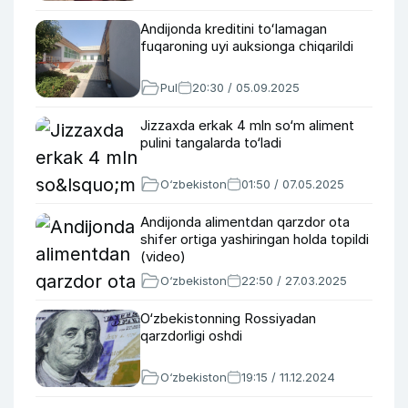
Andijonda kreditini toʻlamagan
fuqaroning uyi auksionga chiqarildi
Pul
20:30 / 05.09.2025
Jizzaxda erkak 4 mln so‘m aliment
pulini tangalarda to‘ladi
O‘zbekiston
01:50 / 07.05.2025
Andijonda alimentdan qarzdor ota
shifer ortiga yashiringan holda topildi
(video)
O‘zbekiston
22:50 / 27.03.2025
O‘zbekistonning Rossiyadan
qarzdorligi oshdi
O‘zbekiston
19:15 / 11.12.2024