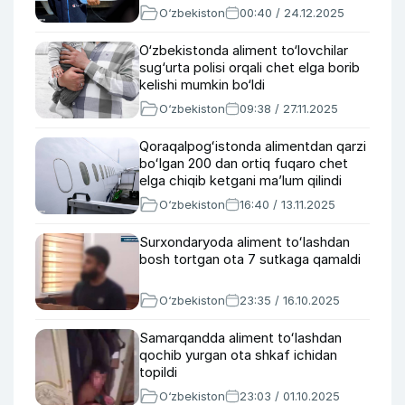
O‘zbekiston
00:40 / 24.12.2025
O‘zbekistonda aliment to‘lovchilar
sug‘urta polisi orqali chet elga borib
kelishi mumkin bo‘ldi
O‘zbekiston
09:38 / 27.11.2025
Qoraqalpogʻistonda alimentdan qarzi
boʻlgan 200 dan ortiq fuqaro chet
elga chiqib ketgani ma’lum qilindi
O‘zbekiston
16:40 / 13.11.2025
Surxondaryoda aliment toʻlashdan
bosh tortgan ota 7 sutkaga qamaldi
O‘zbekiston
23:35 / 16.10.2025
Samarqandda aliment toʻlashdan
qochib yurgan ota shkaf ichidan
topildi
O‘zbekiston
23:03 / 01.10.2025