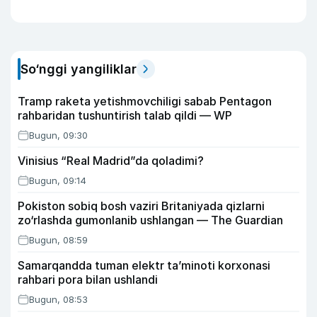
So‘nggi yangiliklar
Tramp raketa yetishmovchiligi sabab Pentagon
rahbaridan tushuntirish talab qildi — WP
Bugun, 09:30
Vinisius “Real Madrid”da qoladimi?
Bugun, 09:14
Pokiston sobiq bosh vaziri Britaniyada qizlarni
zo‘rlashda gumonlanib ushlangan — The Guardian
Bugun, 08:59
Samarqandda tuman elektr ta’minoti korxonasi
rahbari pora bilan ushlandi
Bugun, 08:53