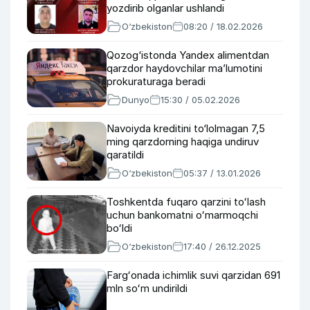
yozdirib olganlar ushlandi
O‘zbekiston
08:20 / 18.02.2026
Qozog‘istonda Yandex alimentdan
qarzdor haydovchilar ma’lumotini
prokuraturaga beradi
Dunyo
15:30 / 05.02.2026
Navoiyda kreditini to‘lolmagan 7,5
ming qarzdorning haqiga undiruv
qaratildi
O‘zbekiston
05:37 / 13.01.2026
Toshkentda fuqaro qarzini toʻlash
uchun bankomatni oʻmarmoqchi
boʻldi
O‘zbekiston
17:40 / 26.12.2025
Fargʻonada ichimlik suvi qarzidan 691
mln soʻm undirildi