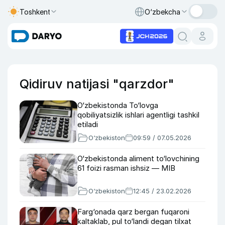
Toshkent
O‘zbekcha
Qidiruv natijasi "qarzdor"
O‘zbekistonda To‘lovga
qobiliyatsizlik ishlari agentligi tashkil
etiladi
O‘zbekiston
09:59 / 07.05.2026
O‘zbekistonda aliment to‘lovchining
61 foizi rasman ishsiz — MIB
O‘zbekiston
12:45 / 23.02.2026
Farg‘onada qarz bergan fuqaroni
kaltaklab, pul to‘landi degan tilxat