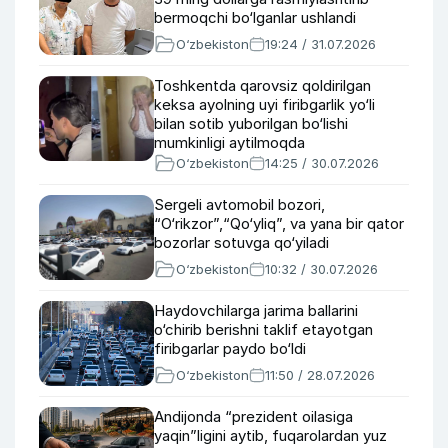
bermoqchi bo‘lganlar ushlandi
O‘zbekiston
19:24 / 31.07.2026
Toshkentda qarovsiz qoldirilgan
keksa ayolning uyi firibgarlik yo‘li
bilan sotib yuborilgan bo‘lishi
mumkinligi aytilmoqda
O‘zbekiston
14:25 / 30.07.2026
Sergeli avtomobil bozori,
“O‘rikzor”,“Qo‘yliq”, va yana bir qator
bozorlar sotuvga qo‘yiladi
O‘zbekiston
10:32 / 30.07.2026
Haydovchilarga jarima ballarini
o‘chirib berishni taklif etayotgan
firibgarlar paydo bo‘ldi
O‘zbekiston
11:50 / 28.07.2026
Andijonda “prezident oilasiga
yaqin”ligini aytib, fuqarolardan yuz