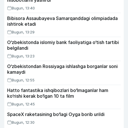
hisobotlarni yashirdi
Bugun, 13:40
Bibisora Assaubayeva Samarqanddagi olimpiadada
ishtirok etadi
Bugun, 13:29
O‘zbekistonda islomiy bank faoliyatiga o‘tish tartibi
belgilandi
Bugun, 13:23
O‘zbekistondan Rossiyaga ishlashga borganlar soni
kamaydi
Bugun, 12:55
Hatto fantastika ishqibozlari bo‘lmaganlar ham
ko‘rishi kerak bo‘lgan 10 ta film
Bugun, 12:45
SpaceX raketasining bo‘lagi Oyga borib urildi
Bugun, 12:30