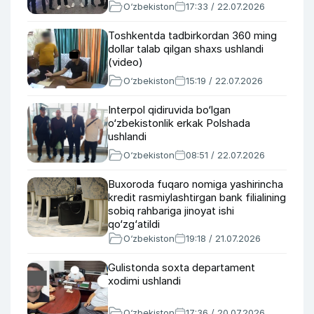
O‘zbekiston
17:33 / 22.07.2026
Toshkentda tadbirkordan 360 ming
dollar talab qilgan shaxs ushlandi
(video)
O‘zbekiston
15:19 / 22.07.2026
Interpol qidiruvida bo‘lgan
o‘zbekistonlik erkak Polshada
ushlandi
O‘zbekiston
08:51 / 22.07.2026
Buxoroda fuqaro nomiga yashirincha
kredit rasmiylashtirgan bank filialining
sobiq rahbariga jinoyat ishi
qo‘zg‘atildi
O‘zbekiston
19:18 / 21.07.2026
Gulistonda soxta departament
xodimi ushlandi
O‘zbekiston
17:36 / 20.07.2026