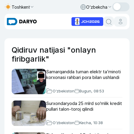
Toshkent
O‘zbekcha
Qidiruv natijasi "onlayn
firibgarlik"
Samarqandda tuman elektr ta’minoti
korxonasi rahbari pora bilan ushlandi
O‘zbekiston
Bugun, 08:53
Surxondaryoda 25 mlrd so‘mlik kredit
pullari talon-toroj qilindi
O‘zbekiston
Kecha, 10:38