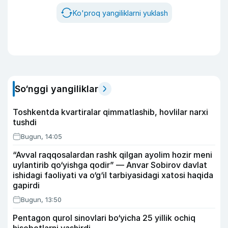
Ko'proq yangiliklarni yuklash
So‘nggi yangiliklar
Toshkentda kvartiralar qimmatlashib, hovlilar narxi
tushdi
Bugun, 14:05
“Avval raqqosalardan rashk qilgan ayolim hozir meni
uylantirib qo‘yishga qodir” — Anvar Sobirov davlat
ishidagi faoliyati va o‘g‘il tarbiyasidagi xatosi haqida
gapirdi
Bugun, 13:50
Pentagon qurol sinovlari bo‘yicha 25 yillik ochiq