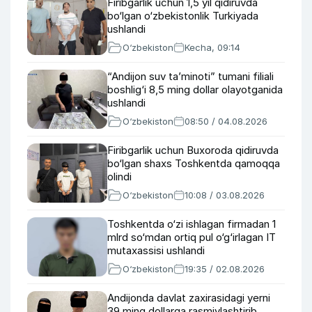
Firibgarlik uchun 1,5 yil qidiruvda
bo‘lgan o‘zbekistonlik Turkiyada
ushlandi
O‘zbekiston
Kecha, 09:14
“Andijon suv ta’minoti” tumani filiali
boshlig‘i 8,5 ming dollar olayotganida
ushlandi
O‘zbekiston
08:50 / 04.08.2026
Firibgarlik uchun Buxoroda qidiruvda
bo‘lgan shaxs Toshkentda qamoqqa
olindi
O‘zbekiston
10:08 / 03.08.2026
Toshkentda o‘zi ishlagan firmadan 1
mlrd so‘mdan ortiq pul o‘g‘irlagan IT
mutaxassisi ushlandi
O‘zbekiston
19:35 / 02.08.2026
Andijonda davlat zaxirasidagi yerni
39 ming dollarga rasmiylashtirib