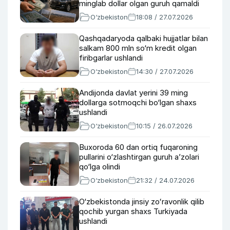
minglab dollar olgan guruh qamaldi
O‘zbekiston
18:08 / 27.07.2026
Qashqadaryoda qalbaki hujjatlar bilan
salkam 800 mln so‘m kredit olgan
firibgarlar ushlandi
O‘zbekiston
14:30 / 27.07.2026
Andijonda davlat yerini 39 ming
dollarga sotmoqchi bo‘lgan shaxs
ushlandi
O‘zbekiston
10:15 / 26.07.2026
Buxoroda 60 dan ortiq fuqaroning
pullarini o‘zlashtirgan guruh aʼzolari
qo‘lga olindi
O‘zbekiston
21:32 / 24.07.2026
O‘zbekistonda jinsiy zoʻravonlik qilib
qochib yurgan shaxs Turkiyada
ushlandi