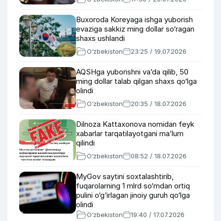
Buxoroda Koreyaga ishga yuborish
evaziga sakkiz ming dollar so‘ragan
shaxs ushlandi
O‘zbekiston
23:25 / 19.07.2026
AQSHga yuborishni va’da qilib, 50
ming dollar talab qilgan shaxs qo‘lga
olindi
O‘zbekiston
20:35 / 18.07.2026
Dilnoza Kattaxonova nomidan feyk
xabarlar tarqatilayotgani ma’lum
qilindi
O‘zbekiston
08:52 / 18.07.2026
MyGov saytini soxtalashtirib,
fuqarolarning 1 mlrd so‘mdan ortiq
pulini o‘g‘irlagan jinoiy guruh qo‘lga
olindi
O‘zbekiston
19:40 / 17.07.2026