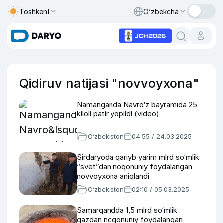
Toshkent
O‘zbekcha
Qidiruv natijasi "novvoyxona"
Namanganda Navro‘z bayramida 25
kiloli patir yopildi (video)
O‘zbekiston
04:55 / 24.03.2025
Sirdaryoda qariyb yarim mlrd so‘mlik
“svet”dan noqonuniy foydalangan
novvoyxona aniqlandi
O‘zbekiston
02:10 / 05.03.2025
Samarqandda 1,5 mlrd so‘mlik
gazdan noqonuniy foydalangan