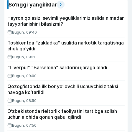
So‘nggi yangiliklar
Hayron qolasiz: sevimli yeguliklarimiz aslida nimadan
tayyorlanishini bilasizmi?
Bugun, 09:40
Toshkentda “zakladka” usulida narkotik tarqatishga
chek qo‘yildi
Bugun, 09:11
“Liverpul” “Barselona” sardorini ijaraga oladi
Bugun, 09:00
Qozog‘istonda ilk bor yo‘lovchili uchuvchisiz taksi
havoga ko‘tarildi
Bugun, 08:50
O‘zbekistonda rieltorlik faoliyatini tartibga solish
uchun alohida qonun qabul qilindi
Bugun, 07:50