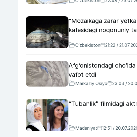
O‘zbekiston
22:48 / 23.07.
“Mozaikaga zarar yetka
kafesidagi noqonuniy taʼ
O‘zbekiston
21:22 / 21.07.20
Afg‘onistondagi cho‘lda
vafot etdi
Markaziy Osiyo
23:03 / 20.
“Tubanlik” filmidagi ak
Madaniyat
12:51 / 20.07.202