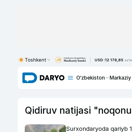
Toshkent
USD :
12 178,85
so'm
O‘zbekiston
Markaziy
Qidiruv natijasi "noqonu
Surxondaryoda qariyb 10