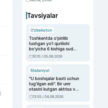
Tavsiyalar
O‘zbekiston
Toshkentda o‘pirilib
tushgan yo‘l qurilishi
bo‘yicha 6 kishiga sud
hukmi o‘qildi
10:10 / 05.08.2026
Madaniyat
“U boshqalar baxti uchun
tug‘ilgan edi”. Bir umr
otasini kutgan aktrisa va
i
dublyaj ustasi Rimma
13:55 / 04.08.2026
Ahmedovaning
sinovlarga to‘la hayoti