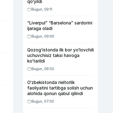
qo‘yildi
Bugun, 09:11
“Liverpul” “Barselona” sardorini
ijaraga oladi
Bugun, 09:00
Qozog‘istonda ilk bor yo‘lovchili
uchuvchisiz taksi havoga
ko‘tarildi
Bugun, 08:50
O‘zbekistonda rieltorlik
faoliyatini tartibga solish uchun
alohida qonun qabul qilindi
Bugun, 07:50