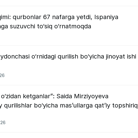
imi: qurbonlar 67 nafarga yetdi, Ispaniya
ga suzuvchi to‘siq o‘rnatmoqda
onchasi o‘rnidagi qurilish bo‘yicha jinoyat ishi
026
 o‘zidan ketganlar”: Saida Mirziyoyeva
urilishlar bo‘yicha mas’ullarga qat’iy topshiriq
026