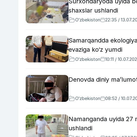
Surxondaryoda uyida bol
shaxslar ushlandi
O‘zbekiston
22:35 / 13.07.2
Samarqandda ekologiya 
evaziga ko‘z yumdi
O‘zbekiston
10:11 / 10.07.20
Denovda diniy ma’lumoti
O‘zbekiston
08:52 / 10.07.2
Namanganda uyida 27 na
ushlandi