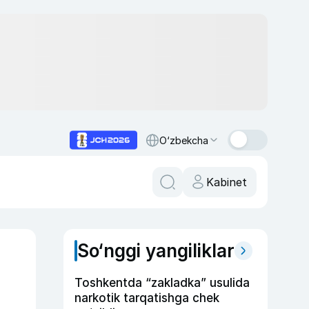
O‘zbekcha
Kabinet
So‘nggi yangiliklar
Toshkentda “zakladka” usulida
narkotik tarqatishga chek