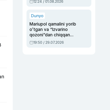
12:24 / 01.08.2026
ayblovlardan asrab
qolgan voqea
Dunyo
Mariupol qamalini yorib
oʻtgan va “Izvarino
qozoni”dan chiqqan
qahramon — Ukraina
19:50 / 29.07.2026
3
armiyasi bosh
qoʻmondoni Drapatiy
haqida
an