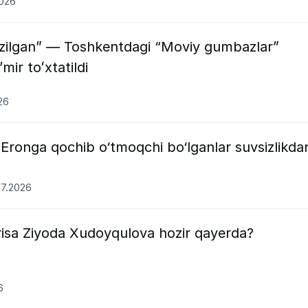
2026
zilgan” — Toshkentdagi “Moviy gumbazlar”
mir toʻxtatildi
26
 Eronga qochib o‘tmoqchi bo‘lganlar suvsizlikda
07.2026
trisa Ziyoda Xudoyqulova hozir qayerda?
6