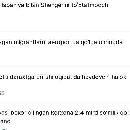
b Ispaniya bilan Shengenni toʻxtatmoqchi
gan migrantlarni aeroportda qo‘lga olmoqda
tti daraxtga urilishi oqibatida haydovchi halok
026
asi bekor qilingan korxona 2,4 mlrd so‘mlik dor
landi