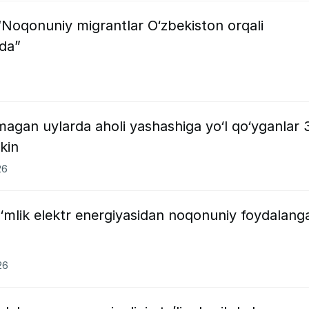
 “Noqonuniy migrantlar O‘zbekiston orqali
qda”
magan uylarda aholi yashashiga yo‘l qo‘yganlar 
kin
26
mlik elektr energiyasidan noqonuniy foydalang
26