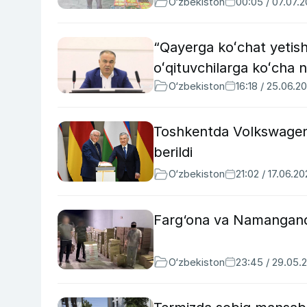
O‘zbekiston
00:05 / 07.07.
“Qayerga koʻchat yetis
oʻqituvchilarga koʻcha n
O‘zbekiston
16:18 / 25.06.2
Toshkentda Volkswagen av
berildi
O‘zbekiston
21:02 / 17.06.2
Farg‘ona va Namanganda 2
O‘zbekiston
23:45 / 29.05.