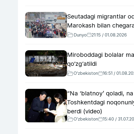
Seutadagi migrantlar oq
Marokash bilan chegara
Dunyo
21:15 / 01.08.2026
Miroboddagi bolalar mayd
qo‘zg‘atildi
O‘zbekiston
16:51 / 01.08.2
“Na ‘blatnoy’ qoladi, na
Toshkentdagi noqonuniy q
berdi (video)
O‘zbekiston
15:40 / 31.07.2