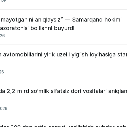
2026
hmayotganini aniqlaysiz” — Samarqand hokimi
azoratchisi boʻlishni buyurdi
026
tomobillarini yirik uzelli yig‘ish loyihasiga sta
026
,2 mlrd so‘mlik sifatsiz dori vositalari aniqlan
2026