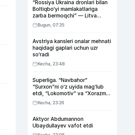
“Rossiya Ukraina dronlari bilan
Boltiqbo‘yi mamlakatlariga
zarba bermoqchi” — Litva
mudofaa vaziri
Bugun, 07:35
Avstriya kansleri onalar mehnati
haqidagi gaplari uchun uzr
so‘radi
Kecha, 23:48
Superliga. “Navbahor”
“Surxon”ni o‘z uyida mag‘lub
etdi, “Lokomotiv” va “Xorazm”
uyda g‘alaba qozondi
Kecha, 23:26
Aktyor Abdu­mannon
Ubaydullayev vafot etdi
Kecha, 23:08