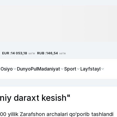
EUR :
RUB :
14 053,18
146,54
so'm
so'm
 Osiyo
Dunyo
Pul
Madaniyat
Sport
Layfstayl
niy daraxt kesish"
0 yillik Zarafshon archalari qo‘porib tashlandi