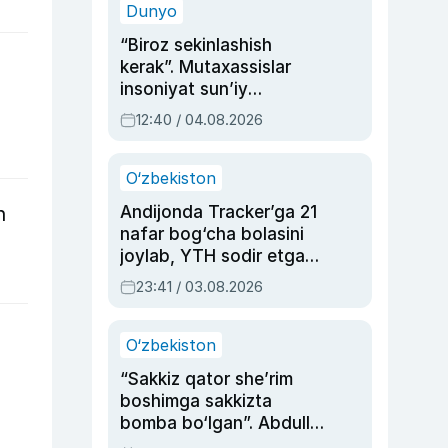
Dunyo
“Biroz sekinlashish
kerak”. Mutaxassislar
insoniyat sun’iy
intellektni boshqara
12:40 / 04.08.2026
olmay qolishidan xavotir
bildirdi
O‘zbekiston
Andijonda Tracker’ga 21
n
nafar bog‘cha bolasini
joylab, YTH sodir etgan
ayolga sud hukmi o‘qildi
23:41 / 03.08.2026
O‘zbekiston
“Sakkiz qator she’rim
boshimga sakkizta
bomba bo‘lgan”. Abdulla
Oripovni siyosiy