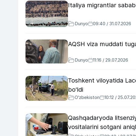
Italiya migrantlar saba
Dunyo
09:40 / 31.07.2026
AQSH viza muddati tuga
Dunyo
11:16 / 29.07.2026
Toshkent viloyatida Lace
bo‘ldi
O‘zbekiston
10:12 / 25.07.2
Qashqadaryoda litsenziy
vositalarini sotgani aniq