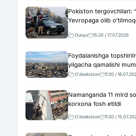
Pokiston tergovchilari:
Yevropaga olib o‘tilmo
Dunyo
15:20 / 17.07.2026
Foydalanishga topshiril
yilgacha qamalishi mum
O‘zbekiston
11:20 / 16.07.20
Namanganda 11 mlrd so‘
korxona fosh etildi
O‘zbekiston
11:20 / 15.07.20