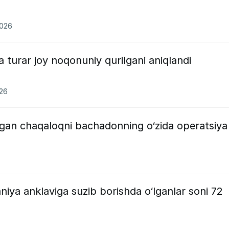
2026
 turar joy noqonuniy qurilgani aniqlandi
026
magan chaqaloqni bachadonning o‘zida operatsiya
niya anklaviga suzib borishda o‘lganlar soni 72