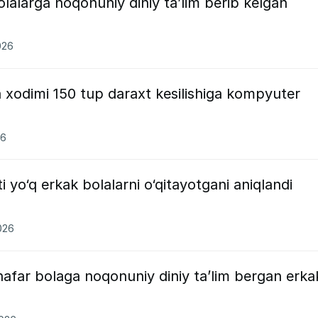
alarga noqonuniy diniy ta’lim berib kelgan
026
xodimi 150 tup daraxt kesilishiga kompyuter
26
 yo‘q erkak bolalarni o‘qitayotgani aniqlandi
026
far bolaga noqonuniy diniy ta’lim bergan erka