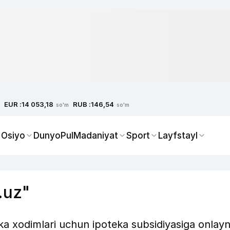
EUR :
RUB :
14 053,18
146,54
so'm
so'm
 Osiyo
Dunyo
Pul
Madaniyat
Sport
Layfstayl
.uz"
ka xodimlari uchun ipoteka subsidiyasiga onlay