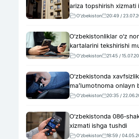
ariza topshirish xizmati 
O‘zbekiston
20:49 / 23.07.
O‘zbekistonliklar o‘z n
kartalarini tekshirishi 
O‘zbekiston
21:45 / 15.07.2
O‘zbekistonda xavfsizli
ma’lumotnoma onlayn be
O‘zbekiston
20:35 / 22.06.
O‘zbekistonda 086-shak
xizmati ishga tushdi
O‘zbekiston
18:59 / 04.05.