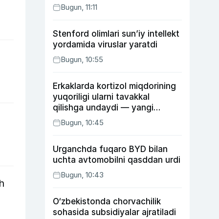
Bugun, 11:11
Stenford olimlari sun’iy intellekt
yordamida viruslar yaratdi
Bugun, 10:55
Erkaklarda kortizol miqdorining
yuqoriligi ularni tavakkal
qilishga undaydi — yangi
tadqiqot
Bugun, 10:45
Urganchda fuqaro BYD bilan
uchta avtomobilni qasddan urdi
Bugun, 10:43
h
O‘zbekistonda chorvachilik
sohasida subsidiyalar ajratiladi