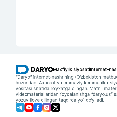
Maxfiylik siyosati
Internet-nas
“Daryo” internet-nashrining (O‘zbekiston matbuo
huzuridagi Axborot va ommaviy kommunikatsiyal
vositasi sifatida ro‘yxatga olingan. Matnli materi
videomateriallaridan foydalanishga “daryo.uz” sa
yozuv ilova qilingan taqdirda yo‘l qo‘yiladi.