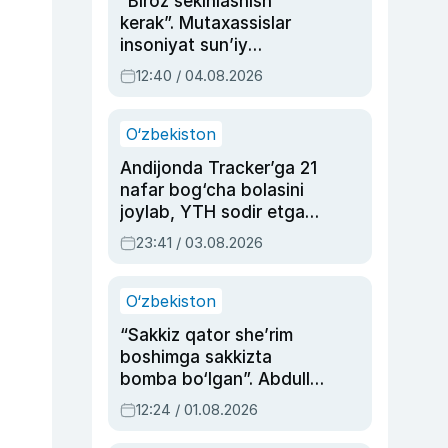
“Biroz sekinlashish
kerak”. Mutaxassislar
insoniyat sun’iy
intellektni boshqara
12:40 / 04.08.2026
olmay qolishidan xavotir
bildirdi
O‘zbekiston
Andijonda Tracker’ga 21
nafar bog‘cha bolasini
joylab, YTH sodir etgan
ayolga sud hukmi o‘qildi
23:41 / 03.08.2026
O‘zbekiston
“Sakkiz qator she’rim
boshimga sakkizta
bomba bo‘lgan”. Abdulla
Oripovni siyosiy
12:24 / 01.08.2026
ayblovlardan asrab
qolgan voqea