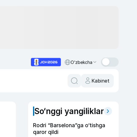
O‘zbekcha
Kabinet
So‘nggi yangiliklar
Rodri “Barselona”ga o‘tishga
qaror qildi
n