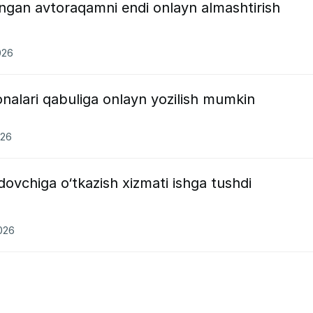
angan avtoraqamni endi onlayn almashtirish
026
onalari qabuliga onlayn yozilish mumkin
026
ovchiga o‘tkazish xizmati ishga tushdi
2026