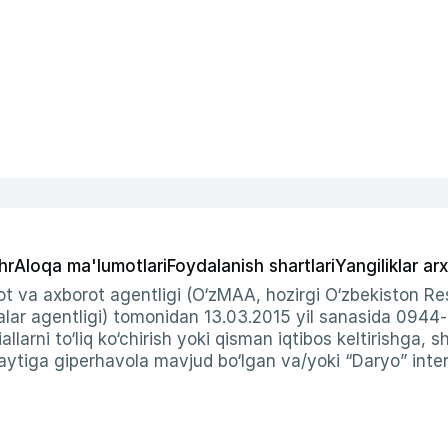
hr
Aloqa ma'lumotlari
Foydalanish shartlari
Yangiliklar arx
t va axborot agentligi (O‘zMAA, hozirgi O‘zbekiston Res
ar agentligi) tomonidan 13.03.2015 yil sanasida 0944
allarni to‘liq ko‘chirish yoki qisman iqtibos keltirishga, 
ytiga giperhavola mavjud bo‘lgan va/yoki “Daryo” intern