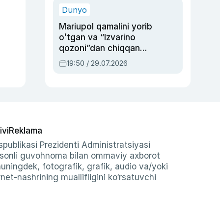
Dunyo
Mariupol qamalini yorib
oʻtgan va “Izvarino
qozoni”dan chiqqan
qahramon — Ukraina
19:50 / 29.07.2026
armiyasi bosh
qoʻmondoni Drapatiy
haqida
ivi
Reklama
publikasi Prezidenti Administratsiyasi
-sonli guvohnoma bilan ommaviy axborot
shuningdek, fotografik, grafik, audio va/yoki
et-nashrining muallifligini ko‘rsatuvchi