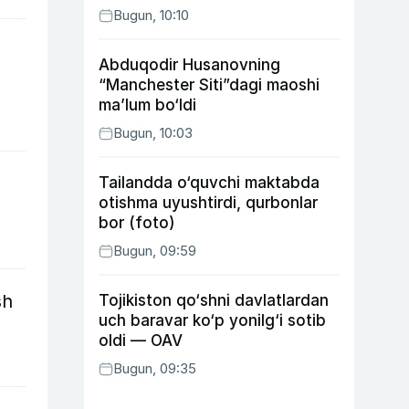
Bugun, 10:10
Abduqodir Husanovning
“Manchester Siti”dagi maoshi
ma’lum bo‘ldi
Bugun, 10:03
Tailandda o‘quvchi maktabda
otishma uyushtirdi, qurbonlar
bor (foto)
Bugun, 09:59
sh
Tojikiston qo‘shni davlatlardan
uch baravar ko‘p yonilg‘i sotib
oldi — OAV
Bugun, 09:35