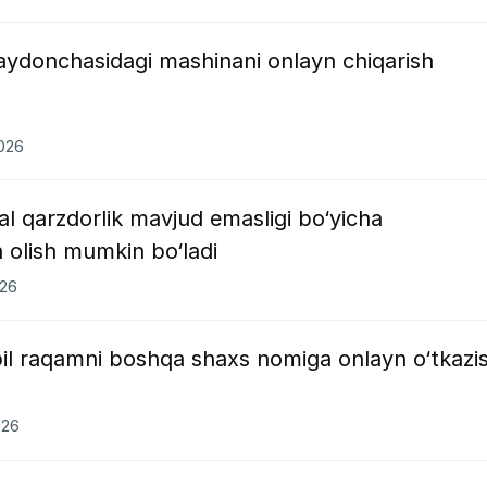
aydonchasidagi mashinani onlayn chiqarish
2026
 qarzdorlik mavjud emasligi bo‘yicha
olish mumkin bo‘ladi
026
il raqamni boshqa shaxs nomiga onlayn o‘tkazi
026