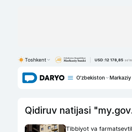
Toshkent
USD :
12 178,85
so'm
O‘zbekiston
Markaziy
Qidiruv natijasi "my.gov
Tibbiyot va farmatsevti