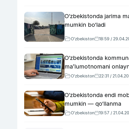
O‘zbekistonda jarima m
mumkin bo‘ladi
O‘zbekiston
18:59 / 29.04.
O‘zbekistonda kommunal
maʼlumotnomani onlayn 
O‘zbekiston
22:31 / 21.04.2
O‘zbekistonda endi mob
mumkin — qo‘llanma
O‘zbekiston
19:57 / 21.04.2