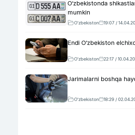
O‘zbekistonda shikastl
mumkin
O‘zbekiston
19:07 / 14.04.2
Endi O‘zbekiston elchix
O‘zbekiston
22:17 / 10.04.2
Jarimalarni boshqa hayd
O‘zbekiston
18:29 / 02.04.