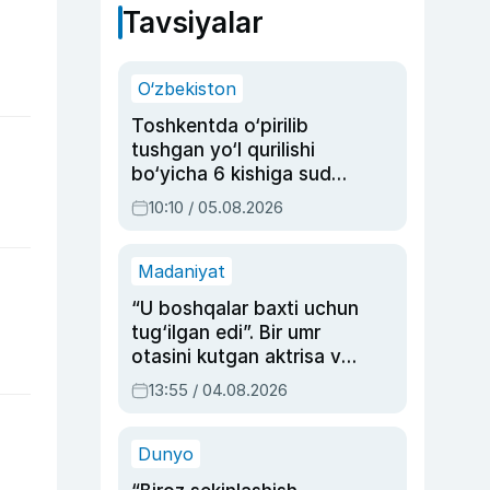
Tavsiyalar
O‘zbekiston
Toshkentda o‘pirilib
tushgan yo‘l qurilishi
bo‘yicha 6 kishiga sud
hukmi o‘qildi
10:10 / 05.08.2026
Madaniyat
“U boshqalar baxti uchun
tug‘ilgan edi”. Bir umr
otasini kutgan aktrisa va
dublyaj ustasi Rimma
13:55 / 04.08.2026
Ahmedovaning
sinovlarga to‘la hayoti
Dunyo