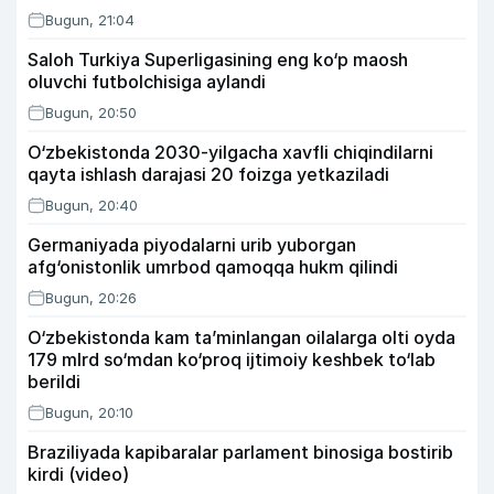
Bugun, 21:04
Saloh Turkiya Superligasining eng ko‘p maosh
oluvchi futbolchisiga aylandi
Bugun, 20:50
O‘zbekistonda 2030-yilgacha xavfli chiqindilarni
qayta ishlash darajasi 20 foizga yetkaziladi
Bugun, 20:40
Germaniyada piyodalarni urib yuborgan
afg‘onistonlik umrbod qamoqqa hukm qilindi
Bugun, 20:26
O‘zbekistonda kam ta’minlangan oilalarga olti oyda
179 mlrd so‘mdan ko‘proq ijtimoiy keshbek to‘lab
berildi
Bugun, 20:10
Braziliyada kapibaralar parlament binosiga bostirib
kirdi (video)