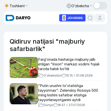
Toshkent
O‘zbekcha
Qidiruv natijasi "majburiy
safarbarlik"
Fargʻonada hasharga majburiy jalb
etilgan “Inson” markazi xodimi fojiali
tarzda halok boʻldi
O‘zbekiston
15:15 / 01.08.2026
“Putin urushni toʻxtatishga
tayyormas”: Zelenskiy Rossiya 500
ming kishini safarbar etishga
tayyorlanayotganini aytdi
Dunyo
18:37 / 27.07.2026