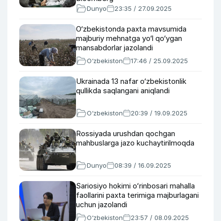
Dunyo
23:35 / 27.09.2025
O‘zbekistonda paxta mavsumida
majburiy mehnatga yo‘l qo‘ygan
mansabdorlar jazolandi
O‘zbekiston
17:46 / 25.09.2025
Ukrainada 13 nafar o‘zbekistonlik
qullikda saqlangani aniqlandi
O‘zbekiston
20:39 / 19.09.2025
Rossiyada urushdan qochgan
mahbuslarga jazo kuchaytirilmoqda
Dunyo
08:39 / 16.09.2025
Sariosiyo hokimi oʻrinbosari mahalla
faollarini paxta terimiga majburlagani
uchun jazolandi
O‘zbekiston
23:57 / 08.09.2025