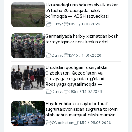
Ukrainadagi urushda rossiyalik askar
oʻrtacha 30 daqiqada halok
boʻlmoqda — AQSH razvedkasi
Dunyo
18:20 / 17.07.2026
Germaniyada harbiy xizmatdan bosh
tortayotganlar soni keskin ortdi
Dunyo
15:45 / 14.07.2026
Urushdan qochgan rossiyaliklar
O‘zbekiston, Qozog‘iston va
Gruziyaga kelganida o‘g‘irlanib,
Rossiyaga qaytarilmoqda —
“Meduza”
Dunyo
09:55 / 14.07.2026
Haydovchilar endi aybdor taraf
sug‘urtalovchisidan sug‘urta to‘lovini
olish uchun murojaat qilishi mumkin
O‘zbekiston
11:50 / 28.06.2026