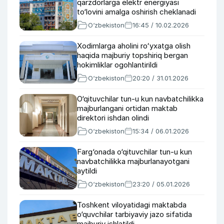
qarzdorlarga elektr energiyasi
to‘lovini amalga oshirish cheklanadi
O‘zbekiston
16:45 / 10.02.2026
Xodimlarga aholini roʻyxatga olish
haqida majburiy topshiriq bergan
hokimliklar ogohlantirildi
O‘zbekiston
20:20 / 31.01.2026
O‘qituvchilar tun-u kun navbatchilikka
majburlangani ortidan maktab
direktori ishdan olindi
O‘zbekiston
15:34 / 06.01.2026
Farg‘onada o‘qituvchilar tun-u kun
navbatchilikka majburlanayotgani
aytildi
O‘zbekiston
23:20 / 05.01.2026
Toshkent viloyatidagi maktabda
o‘quvchilar tarbiyaviy jazo sifatida
majburiy ishlatildi