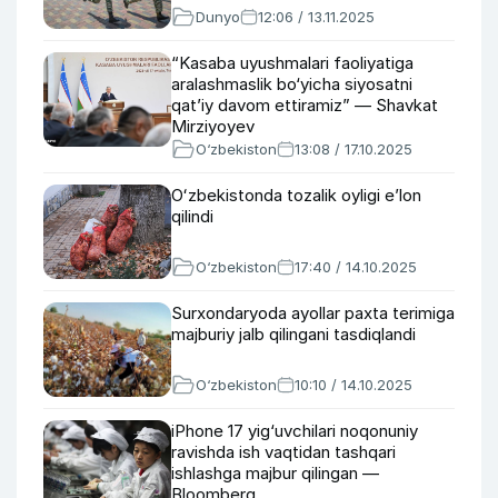
Dunyo
12:06 / 13.11.2025
“Kasaba uyushmalari faoliyatiga
aralashmaslik bo‘yicha siyosatni
qat’iy davom ettiramiz” — Shavkat
Mirziyoyev
O‘zbekiston
13:08 / 17.10.2025
Oʻzbekistonda tozalik oyligi eʼlon
qilindi
O‘zbekiston
17:40 / 14.10.2025
Surxondaryoda ayollar paxta terimiga
majburiy jalb qilingani tasdiqlandi
O‘zbekiston
10:10 / 14.10.2025
iPhone 17 yig‘uvchilari noqonuniy
ravishda ish vaqtidan tashqari
ishlashga majbur qilingan —
Bloomberg