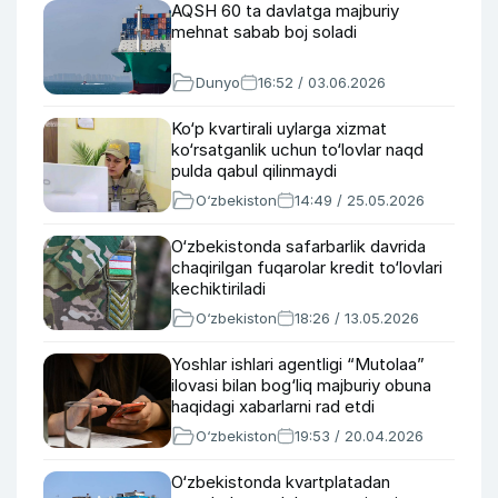
AQSH 60 ta davlatga majburiy
mehnat sabab boj soladi
Dunyo
16:52 / 03.06.2026
Ko‘p kvartirali uylarga xizmat
ko‘rsatganlik uchun to‘lovlar naqd
pulda qabul qilinmaydi
O‘zbekiston
14:49 / 25.05.2026
O‘zbekistonda safarbarlik davrida
chaqirilgan fuqarolar kredit to‘lovlari
kechiktiriladi
O‘zbekiston
18:26 / 13.05.2026
Yoshlar ishlari agentligi “Mutolaa”
ilovasi bilan bog‘liq majburiy obuna
haqidagi xabarlarni rad etdi
O‘zbekiston
19:53 / 20.04.2026
O‘zbekistonda kvartplatadan