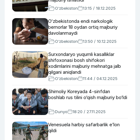
O‘zbekiston
13:15 / 18.12.2025
Oʻzbekistonda endi narkologik
bemorlar 18 oydan ortiq majburiy
davolanmaydi
O‘zbekiston
13:50 / 10.12.2025
Surxondaryo yuqumli kasalliklar
shifoxonasi bosh shifokori
xodimlarini majburiy mehnatga jalb
qilgani aniqlandi
O‘zbekiston
11:44 / 04.12.2025
Shimoliy Koreyada 4-sinfdan
boshlab rus tilini o‘qish majburiy bo‘ldi
Dunyo
18:20 / 27.11.2025
Venesuela harbiy safarbarlik e’lon
qildi