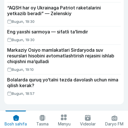
“AQSH har oy Ukrainaga Patriot raketalarini
yetkazib beradi” — Zelenskiy
Bugun, 19:30
Eng yaxshi sarmoya — sifatli ta’limdir
Bugun, 19:30
Markaziy Osiyo mamlakatlari Sirdaryoda suv
resurslari hisobini avtomatlashtirish rejasini ishlab
chiqishni ma’qulladi
Bugun, 19:10
Bolalarda quruq yo‘talni tezda davolash uchun nima
qilish kerak?
Bugun, 18:57
Bosh sahifa
Tasma
Menyu
Videolar
Daryo FM