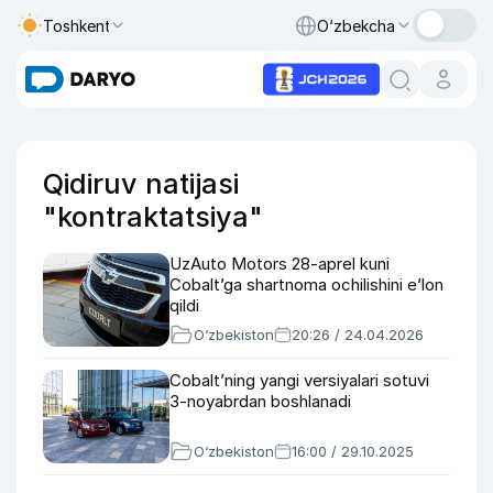
Toshkent
O‘zbekcha
Qidiruv natijasi
"kontraktatsiya"
UzAuto Motors 28-aprel kuni
Cobalt’ga shartnoma ochilishini eʼlon
qildi
O‘zbekiston
20:26 / 24.04.2026
Cobalt’ning yangi versiyalari sotuvi
3-noyabrdan boshlanadi
O‘zbekiston
16:00 / 29.10.2025