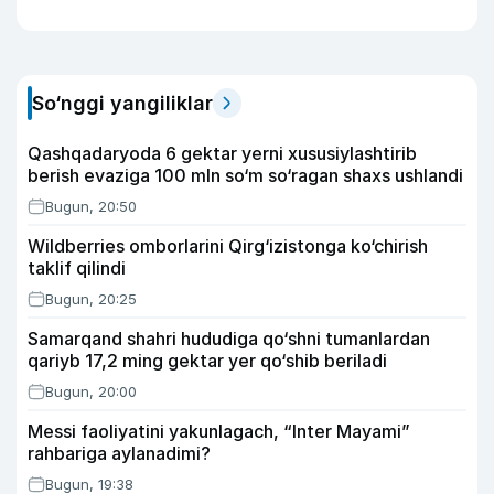
So‘nggi yangiliklar
Qashqadaryoda 6 gektar yerni xususiylashtirib
berish evaziga 100 mln so‘m so‘ragan shaxs ushlandi
Bugun, 20:50
Wildberries omborlarini Qirg‘izistonga ko‘chirish
taklif qilindi
Bugun, 20:25
Samarqand shahri hududiga qo‘shni tumanlardan
qariyb 17,2 ming gektar yer qo‘shib beriladi
Bugun, 20:00
Messi faoliyatini yakunlagach, “Inter Mayami”
rahbariga aylanadimi?
Bugun, 19:38