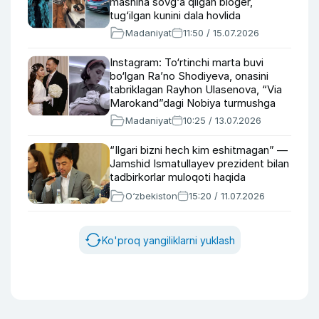
mashina sovg‘a qilgan bloger,
tug‘ilgan kunini dala hovlida
nishonlagan Vohidjon Isoqov
Madaniyat
11:50 / 15.07.2026
Instagram: To‘rtinchi marta buvi
bo‘lgan Ra’no Shodiyeva, onasini
tabriklagan Rayhon Ulasenova, “Via
Marokand”dagi Nobiya turmushga
chiqyapti
Madaniyat
10:25 / 13.07.2026
“Ilgari bizni hech kim eshitmagan” —
Jamshid Ismatullayev prezident bilan
tadbirkorlar muloqoti haqida
O‘zbekiston
15:20 / 11.07.2026
Ko'proq yangiliklarni yuklash