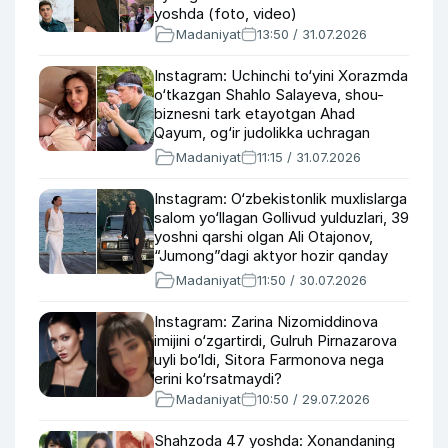
yoshda (foto, video)
Madaniyat
13:50 / 31.07.2026
Instagram: Uchinchi to‘yini Xorazmda
o‘tkazgan Shahlo Salayeva, shou-
biznesni tark etayotgan Ahad
Qayum, og‘ir judolikka uchragan
aktyor
Madaniyat
11:15 / 31.07.2026
Instagram: O‘zbekistonlik muxlislarga
salom yo‘llagan Gollivud yulduzlari, 39
yoshni qarshi olgan Ali Otajonov,
“Jumong”dagi aktyor hozir qanday
ko‘rinishda?
Madaniyat
11:50 / 30.07.2026
Instagram: Zarina Nizomiddinova
imijini o‘zgartirdi, Gulruh Pirnazarova
uyli bo‘ldi, Sitora Farmonova nega
erini ko‘rsatmaydi?
Madaniyat
10:50 / 29.07.2026
Shahzoda 47 yoshda: Xonandaning