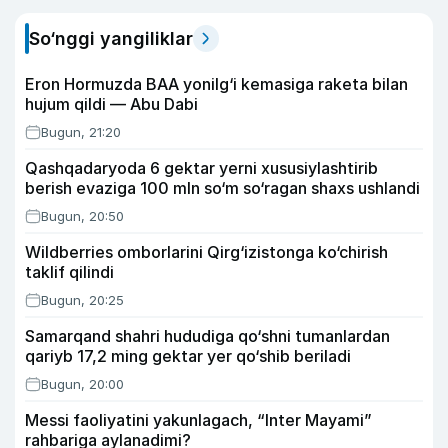
So‘nggi yangiliklar
Eron Hormuzda BAA yonilg‘i kemasiga raketa bilan
hujum qildi — Abu Dabi
Bugun, 21:20
Qashqadaryoda 6 gektar yerni xususiylashtirib
berish evaziga 100 mln so‘m so‘ragan shaxs ushlandi
Bugun, 20:50
Wildberries omborlarini Qirg‘izistonga ko‘chirish
taklif qilindi
Bugun, 20:25
Samarqand shahri hududiga qo‘shni tumanlardan
qariyb 17,2 ming gektar yer qo‘shib beriladi
Bugun, 20:00
Messi faoliyatini yakunlagach, “Inter Mayami”
rahbariga aylanadimi?