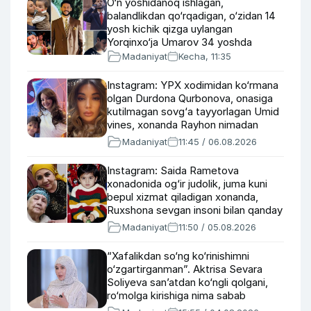
O‘n yoshidanoq ishlagan,
balandlikdan qo‘rqadigan, o‘zidan 14
yosh kichik qizga uylangan
Yorqinxo‘ja Umarov 34 yoshda
Madaniyat
Kecha, 11:35
Instagram: YPX xodimidan ko‘rmana
olgan Durdona Qurbonova, onasiga
kutilmagan sovg‘a tayyorlagan Umid
vines, xonanda Rayhon nimadan
xafa?
Madaniyat
11:45 / 06.08.2026
Instagram: Saida Rametova
xonadonida og‘ir judolik, juma kuni
bepul xizmat qiladigan xonanda,
Ruxshona sevgan insoni bilan qanday
tanishgan?
Madaniyat
11:50 / 05.08.2026
“Xafalikdan so‘ng ko‘rinishimni
o‘zgartirganman”. Aktrisa Sevara
Soliyeva san’atdan ko‘ngli qolgani,
ro‘molga kirishiga nima sabab
bo‘lgani haqida