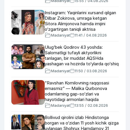
Madaniyat
15:55 / 04.08.2026
Instagram: Yaqinlarini xursand qilgan
Dilbar Zokirova, umraga ketgan
Sitora Alimjonova hamda imijini
o‘zgartirgan taniqli aktrisa
Madaniyat
11:41 / 04.08.2026
Ulug‘bek Qodirov 43 yoshda:
Salomatligi tufayli aktyorlikni
tanlagan, bir muddat AQSHda
yashagan va hozirda to‘ylarda qo‘shiq
kuylayotgan aktyor haqida
Madaniyat
11:50 / 03.08.2026
“Ravshan Komilovning raqqosasi
emasmiz” — Malika Qurbonova
odamlarning gap-so‘zlari va
hayotidagi armonlari haqida
Madaniyat
13:55 / 02.08.2026
Bollivud qirolini izlab Hindistonga
borgan va o‘zidan 11 yosh kichik qizga
uylangan Shohrux Hamdamov 31