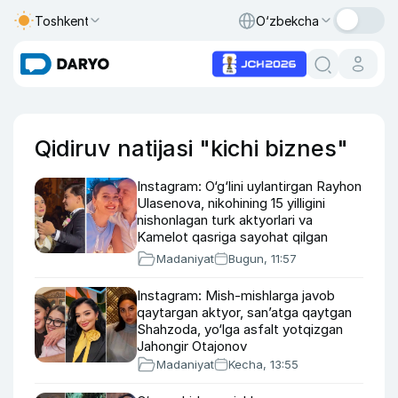
Toshkent
O‘zbekcha
Qidiruv natijasi "kichi biznes"
Instagram: O‘g‘lini uylantirgan Rayhon
Ulasenova, nikohining 15 yilligini
nishonlagan turk aktyorlari va
Kamelot qasriga sayohat qilgan
Zebo Rahimova
Madaniyat
Bugun, 11:57
Instagram: Mish-mishlarga javob
qaytargan aktyor, san’atga qaytgan
Shahzoda, yo‘lga asfalt yotqizgan
Jahongir Otajonov
Madaniyat
Kecha, 13:55