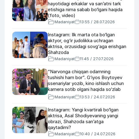
hayotidagi erkaklar va san’atni tark
etishiga nima sabab bo‘lgani haqida
(foto, video)
Madaniyat
13:55 / 28.07.2026
Instagram: Ilk marta ota bo‘lgan
aktyor, og‘ir judolikka uchragan
aktrisa, orzusidagi sovg‘aga erishgan
Shahzoda
Madaniyat
11:45 / 27.07.2026
“Narvonga chiqqan odamning
tushishi ham bor”. G‘iyos Boytoyev
ssenariylar yozib, kino ishlash uchun
kamera sotib olgani haqida so‘zlab
berdi
Madaniyat
13:53 / 24.07.2026
Instagram: Yangi kvartirali bo‘lgan
aktrisa, Asal Shodiyevaning yangi
obrazi, Shahzoda san’atga
qaytadimi?
Madaniyat
10:40 / 24.07.2026