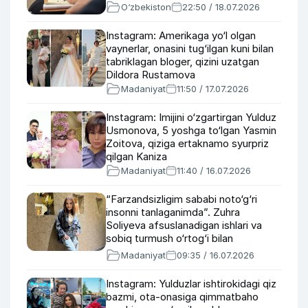
O‘zbekiston
22:50 / 18.07.2026
Instagram: Amerikaga yo‘l olgan
vaynerlar, onasini tug‘ilgan kuni bilan
tabriklagan bloger, qizini uzatgan
Dildora Rustamova
Madaniyat
11:50 / 17.07.2026
Instagram: Imijini o‘zgartirgan Yulduz
Usmonova, 5 yoshga to‘lgan Yasmin
Zoitova, qiziga ertaknamo syurpriz
qilgan Kaniza
Madaniyat
11:40 / 16.07.2026
“Farzandsizligim sababi noto‘g‘ri
insonni tanlaganimda”. Zuhra
Soliyeva afsuslanadigan ishlari va
sobiq turmush o‘rtog‘i bilan
munosabati haqida
Madaniyat
09:35 / 16.07.2026
Instagram: Yulduzlar ishtirokidagi qiz
bazmi, ota-onasiga qimmatbaho