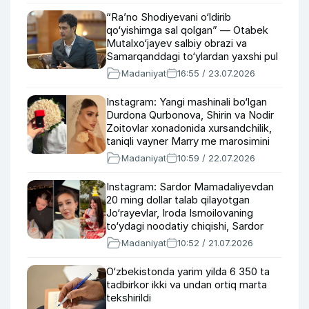
“Ra’no Shodiyevani o‘ldirib
qo‘yishimga sal qolgan” — Otabek
Mutalxo‘jayev salbiy obrazi va
Samarqanddagi to‘ylardan yaxshi pul
topishi haqida
Madaniyat
16:55 / 23.07.2026
Instagram: Yangi mashinali bo‘lgan
Durdona Qurbonova, Shirin va Nodir
Zoitovlar xonadonida xursandchilik,
taniqli vayner Marry me marosimini
o‘tkazdi
Madaniyat
10:59 / 22.07.2026
Instagram: Sardor Mamadaliyevdan
20 ming dollar talab qilayotgan
Jo‘rayevlar, Iroda Ismoilovaning
to‘ydagi noodatiy chiqishi, Sardor
Toirov xonadonida bayram
Madaniyat
10:52 / 21.07.2026
O‘zbekistonda yarim yilda 6 350 ta
tadbirkor ikki va undan ortiq marta
tekshirildi