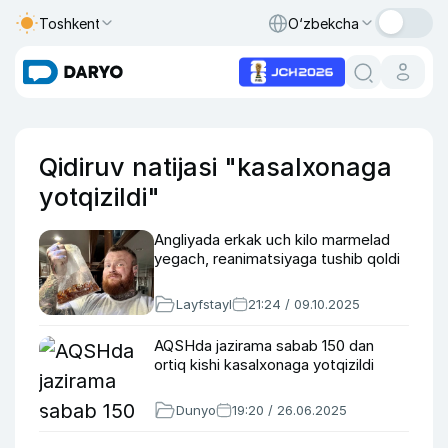
Toshkent
O‘zbekcha
Qidiruv natijasi "kasalxonaga
yotqizildi"
Angliyada erkak uch kilo marmelad
yegach, reanimatsiyaga tushib qoldi
Layfstayl
21:24 / 09.10.2025
AQSHda jazirama sabab 150 dan
ortiq kishi kasalxonaga yotqizildi
Dunyo
19:20 / 26.06.2025