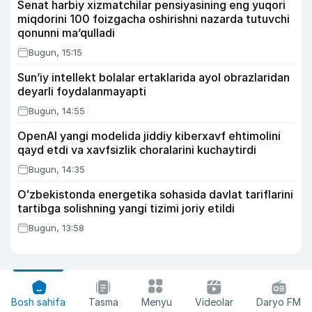
Senat harbiy xizmatchilar pensiyasining eng yuqori
miqdorini 100 foizgacha oshirishni nazarda tutuvchi
qonunni ma’qulladi
Bugun, 15:15
Sun’iy intellekt bolalar ertaklarida ayol obrazlaridan
deyarli foydalanmayapti
Bugun, 14:55
OpenAI yangi modelida jiddiy kiberxavf ehtimolini
qayd etdi va xavfsizlik choralarini kuchaytirdi
Bugun, 14:35
Oʻzbekistonda energetika sohasida davlat tariflarini
tartibga solishning yangi tizimi joriy etildi
Bugun, 13:58
Bosh sahifa
Tasma
Menyu
Videolar
Daryo FM