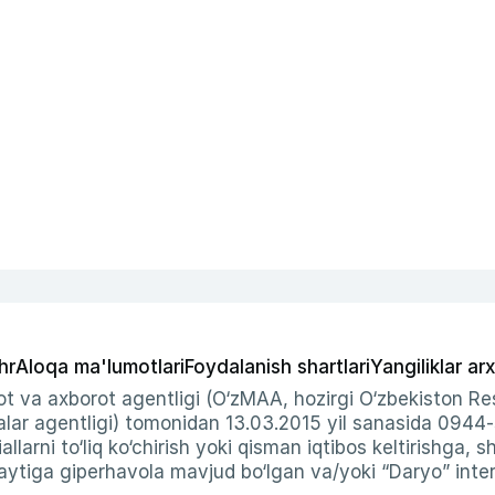
hr
Aloqa ma'lumotlari
Foydalanish shartlari
Yangiliklar arx
t va axborot agentligi (O‘zMAA, hozirgi O‘zbekiston Res
ar agentligi) tomonidan 13.03.2015 yil sanasida 0944
allarni to‘liq ko‘chirish yoki qisman iqtibos keltirishga, 
ytiga giperhavola mavjud bo‘lgan va/yoki “Daryo” intern