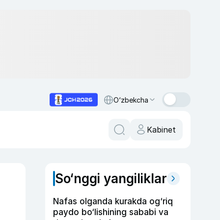
O‘zbekcha
Kabinet
So‘nggi yangiliklar
Nafas olganda kurakda og‘riq
paydo bo‘lishining sababi va