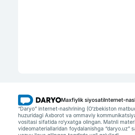
Maxfiylik siyosati
Internet-nas
“Daryo” internet-nashrining (O‘zbekiston matbuo
huzuridagi Axborot va ommaviy kommunikatsiyal
vositasi sifatida ro‘yxatga olingan. Matnli materi
videomateriallaridan foydalanishga “daryo.uz” sa