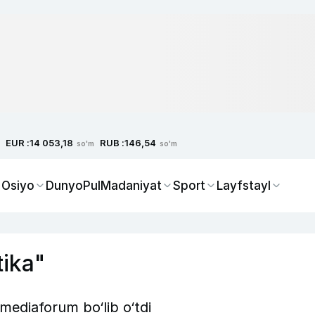
EUR :
RUB :
14 053,18
146,54
so'm
so'm
 Osiyo
Dunyo
Pul
Madaniyat
Sport
Layfstayl
tika"
 mediaforum bo‘lib o‘tdi