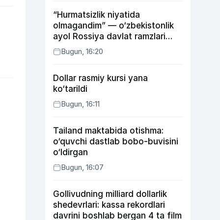
“Hurmatsizlik niyatida
olmagandim” — o‘zbekistonlik
ayol Rossiya davlat ramzlari
tushirilgan poyandoz haqida
Bugun, 16:20
Dollar rasmiy kursi yana
ko‘tarildi
Bugun, 16:11
Tailand maktabida otishma:
o‘quvchi dastlab bobo-buvisini
o‘ldirgan
Bugun, 16:07
Gollivudning milliard dollarlik
shedevrlari: kassa rekordlari
davrini boshlab bergan 4 ta film