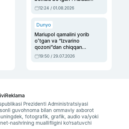
Oripovni siyosiy
12:24 / 01.08.2026
ayblovlardan asrab
qolgan voqea
Dunyo
Mariupol qamalini yorib
oʻtgan va “Izvarino
qozoni”dan chiqqan
qahramon — Ukraina
19:50 / 29.07.2026
armiyasi bosh
qoʻmondoni Drapatiy
haqida
ivi
Reklama
publikasi Prezidenti Administratsiyasi
-sonli guvohnoma bilan ommaviy axborot
shuningdek, fotografik, grafik, audio va/yoki
et-nashrining muallifligini ko‘rsatuvchi