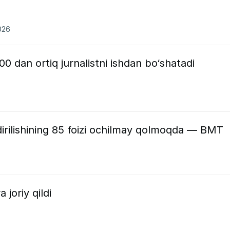
026
 dan ortiq jurnalistni ishdan bo‘shatadi
ldirilishining 85 foizi ochilmay qolmoqda — BMT
joriy qildi