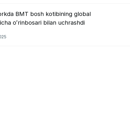
rkda BMT bosh kotibining global
cha oʻrinbosari bilan uchrashdi
2025