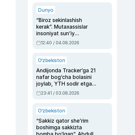
sinovlarga to‘la hayoti
Dunyo
“Biroz sekinlashish
kerak”. Mutaxassislar
insoniyat sun’iy
intellektni boshqara
12:40 / 04.08.2026
olmay qolishidan xavotir
bildirdi
O‘zbekiston
Andijonda Tracker’ga 21
nafar bog‘cha bolasini
joylab, YTH sodir etgan
ayolga sud hukmi o‘qildi
23:41 / 03.08.2026
O‘zbekiston
“Sakkiz qator she’rim
boshimga sakkizta
bomba bo‘lgan”. Abdulla