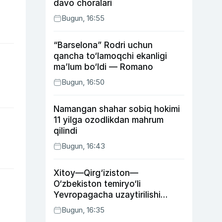
davo choralari
Bugun, 16:55
“Barselona” Rodri uchun
qancha to‘lamoqchi ekanligi
ma’lum bo‘ldi — Romano
Bugun, 16:50
Namangan shahar sobiq hokimi
11 yilga ozodlikdan mahrum
qilindi
Bugun, 16:43
Xitoy—Qirg‘iziston—
O‘zbekiston temiryo‘li
Yevropagacha uzaytirilishi
mumkin
Bugun, 16:35