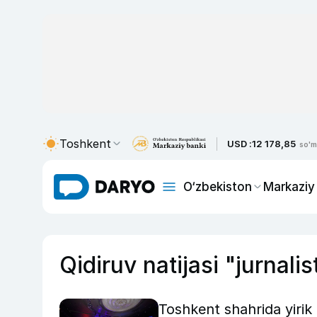
Toshkent
USD :
12 178,85
so'm
O‘zbekiston
Markaziy
Qidiruv natijasi "jurnalis
Toshkent shahrida yirik