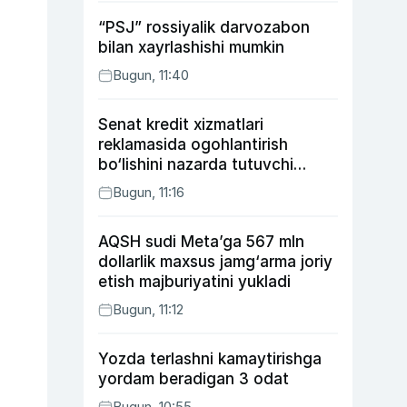
“PSJ” rossiyalik darvozabon
bilan xayrlashishi mumkin
Bugun, 11:40
Senat kredit xizmatlari
reklamasida ogohlantirish
bo‘lishini nazarda tutuvchi
qonunni ma’qulladi
Bugun, 11:16
AQSH sudi Meta’ga 567 mln
dollarlik maxsus jamg‘arma joriy
etish majburiyatini yukladi
Bugun, 11:12
Yozda terlashni kamaytirishga
yordam beradigan 3 odat
Bugun, 10:55