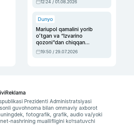
12:24 / 01.08.2026
ayblovlardan asrab
qolgan voqea
Dunyo
Mariupol qamalini yorib
oʻtgan va “Izvarino
qozoni”dan chiqqan
qahramon — Ukraina
19:50 / 29.07.2026
armiyasi bosh
qoʻmondoni Drapatiy
haqida
ivi
Reklama
publikasi Prezidenti Administratsiyasi
-sonli guvohnoma bilan ommaviy axborot
shuningdek, fotografik, grafik, audio va/yoki
et-nashrining muallifligini ko‘rsatuvchi