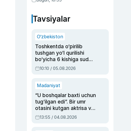
Tavsiyalar
O‘zbekiston
Toshkentda o‘pirilib
tushgan yo‘l qurilishi
bo‘yicha 6 kishiga sud
hukmi o‘qildi
10:10 / 05.08.2026
Madaniyat
“U boshqalar baxti uchun
tug‘ilgan edi”. Bir umr
otasini kutgan aktrisa va
dublyaj ustasi Rimma
13:55 / 04.08.2026
Ahmedovaning
sinovlarga to‘la hayoti