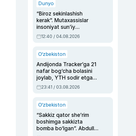
Dunyo
“Biroz sekinlashish
kerak”. Mutaxassislar
insoniyat sun’iy
intellektni boshqara
12:40 / 04.08.2026
olmay qolishidan xavotir
bildirdi
O‘zbekiston
Andijonda Tracker’ga 21
nafar bog‘cha bolasini
joylab, YTH sodir etgan
ayolga sud hukmi o‘qildi
23:41 / 03.08.2026
O‘zbekiston
“Sakkiz qator she’rim
boshimga sakkizta
bomba bo‘lgan”. Abdulla
Oripovni siyosiy