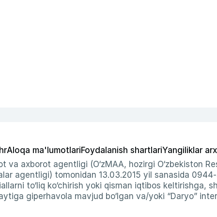
hr
Aloqa ma'lumotlari
Foydalanish shartlari
Yangiliklar arx
t va axborot agentligi (O‘zMAA, hozirgi O‘zbekiston Res
ar agentligi) tomonidan 13.03.2015 yil sanasida 0944
allarni to‘liq ko‘chirish yoki qisman iqtibos keltirishga, 
ytiga giperhavola mavjud bo‘lgan va/yoki “Daryo” intern