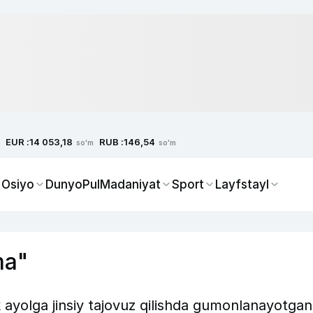
EUR :
RUB :
14 053,18
146,54
so'm
so'm
 Osiyo
Dunyo
Pul
Madaniyat
Sport
Layfstayl
ma"
k ayolga jinsiy tajovuz qilishda gumonlanayotgan