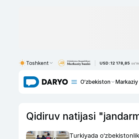
Toshkent
USD :
12 178,85
so'm
O‘zbekiston
Markaziy
Qidiruv natijasi "jandar
Turkiyada o‘zbekistonli