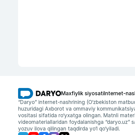
Maxfiylik siyosati
Internet-nas
“Daryo” internet-nashrining (O‘zbekiston matbuo
huzuridagi Axborot va ommaviy kommunikatsiyal
vositasi sifatida ro‘yxatga olingan. Matnli materi
videomateriallaridan foydalanishga “daryo.uz” sa
yozuv ilova qilingan taqdirda yo‘l qo‘yiladi.