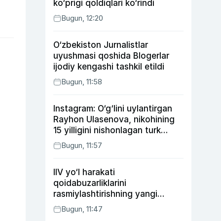
ko‘prigi qoldiqlari ko‘rindi
Bugun, 12:20
O‘zbekiston Jurnalistlar
uyushmasi qoshida Blogerlar
ijodiy kengashi tashkil etildi
Bugun, 11:58
Instagram: O‘g‘lini uylantirgan
Rayhon Ulasenova, nikohining
15 yilligini nishonlagan turk
aktyorlari va Kamelot qasriga
Bugun, 11:57
sayohat qilgan Zebo Rahimova
IIV yo‘l harakati
qoidabuzarliklarini
rasmiylashtirishning yangi
tartibini taklif qildi
Bugun, 11:47