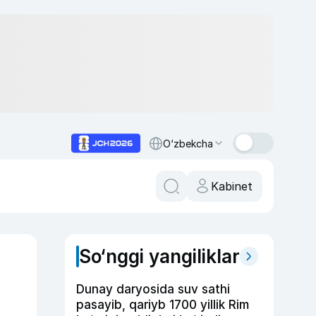
O‘zbekcha
Kabinet
So‘nggi yangiliklar
Dunay daryosida suv sathi
pasayib, qariyb 1700 yillik Rim